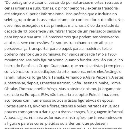
"Do paisagismo e casario, passando por naturezas-mortas, retratos e
cenas urbanas e suburbanas, o pintor percorreu extensa trajetória,
até atingir o superior informalismo lírico-poético que o incluiria no
seleto grupo de artistas verdadeiramente conhecedores do ofício. Nos
desenhos esboçados e nas primeiras manchas a óleo da metade da
década de 40, podem-se vislumbrar traços de um realizador sensível
para impor a sua arte. Há preciosismos que podem ser observados
aqui e ali, sem concessões. Ele soube, trabalhando com afinco e
perseverança, transportar para o papel, para a madeira e tela o
poderio interior que o dominava. Por vários anos (de 1946 a 1960)
movimentou-se pelo figurativismo, quando fundou em São Paulo, no
bairro do Paraíso, o Grupo Guanabara, que reunia artistas já em plena
convivência com as oscilações da arte moderna, entre eles Arcângelo
Ianelli, Takaoka, Jorge Mori, Tamaki, Armando e Alzira Pecorari. A estes
juntaram-se, depois, Ernestina Karman, Sofia Tassinari, Mabe, Tomie
Ohtake, Thomaz Ianelli e Wega. Mas o abstracionismo, já largamente
exercido na Europa e EUA, não tardaria a cooptar Fukushima, como
aconteceu com numerosos outros artistas figurativos da época.
Portas e janelas, árvores e flores, xícaras e bules, retratos e nus, aos
poucos começaram a dar lugar a riscos e traços, à linguagem informal.
A busca agora era para as formas e construções que transcendessem
a figura e para as cores, plácidas ou ardentes, que pudessem