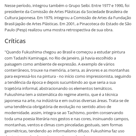
Nesse período, integrou também o Grupo Seibi. Entre 1977 e 1990, foi
presidente da Comissão de Artes Plásticas da Sociedade Brasileira de
Cultura Japonesa. Em 1979, integrou a Comissão de Artes da Fundação
Brasil-Japão de Artes Plásticas. Em 2001, a Pinacoteca do Estado de São
Paulo (Pesp) realizou uma mostra retrospectiva de sua obra.
Críticas
"Quando Fukushima chegou ao Brasil e começou a estudar pintura
com Tadashi Kaminagai, no Rio de Janeiro, já havia escolhido a
paisagem como ambiente de expressão. A exemplo de vários
conterrâneos, trouxe na memória, a terra, as árvores e as montanhas
para expressá-los na pintura - no início como impressionista, seguindo
a tendência da época e depois sucumbindo ao que seria a sua
trajetória informal, abstracionando os elementos temáticos.
Fukushima tem a sistemática do regime atento, que é a técnica
japonesa na arte, na indústria e em outras diversas áreas. Trata-se de
uma tendência obrigatória de evolução no sentido ativo de
modernidade. assim, integra-se ao Tachismo, porém conservando
toda uma poesia literária nos gestos e nas cores, insinuando campos,
montanhas, ventos e climas com pinceladas gestuais, sem formas
geométricas, tendendo ao informalismo difuso. Fukushima faz uso