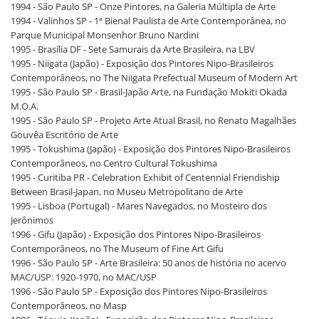
1994 - São Paulo SP - Onze Pintores, na Galeria Múltipla de Arte
1994 - Valinhos SP - 1ª Bienal Paulista de Arte Contemporânea, no
Parque Municipal Monsenhor Bruno Nardini
1995 - Brasília DF - Sete Samurais da Arte Brasileira, na LBV
1995 - Niigata (Japão) - Exposição dos Pintores Nipo-Brasileiros
Contemporâneos, no The Niigata Prefectual Museum of Modern Art
1995 - São Paulo SP - Brasil-Japão Arte, na Fundação Mokiti Okada
M.O.A.
1995 - São Paulo SP - Projeto Arte Atual Brasil, no Renato Magalhães
Gouvêa Escritório de Arte
1995 - Tokushima (Japão) - Exposição dos Pintores Nipo-Brasileiros
Contemporâneos, no Centro Cultural Tokushima
1995 - Curitiba PR - Celebration Exhibit of Centennial Friendiship
Between Brasil-Japan, no Museu Metropolitano de Arte
1995 - Lisboa (Portugal) - Mares Navegados, no Mosteiro dos
Jerônimos
1996 - Gifu (Japão) - Exposição dos Pintores Nipo-Brasileiros
Contemporâneos, no The Museum of Fine Art Gifu
1996 - São Paulo SP - Arte Brasileira: 50 anos de história no acervo
MAC/USP: 1920-1970, no MAC/USP
1996 - São Paulo SP - Exposição dos Pintores Nipo-Brasileiros
Contemporâneos, no Masp