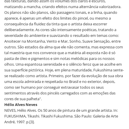
das texturas, dando assim os volumes dos claros e escuros,
matizando a mancha, criando efeitos numa alternância valorizadora.
Os planos não são planos, são passagens tonais, e a linha, quando
aparece, é apenas um efeito dos limites do pincel, ou mesmo a
consequência da fluidez da tinta que o artista deixa escorrer
deliberadamente. As cores são intensamente poéticas, tratando a
severidade do ambiente e suavizando o resultado em temas como:
Anoitecer na Montanha, Vento e Mar, Sonho, Suave Sensação, entre
outros. São estados da alma que ele não comenta, mas expressa com
tal maestria que nos convence que a matéria ali exposta não é só
pasta de óleo e pigmentos e sim notas melódicas para os nossos
olhos. Uma espantosa serenidade e o silêncio feroz que se acolhe em
sua superfície pictórica. Hoje, em plena maturidade, Fukushima sente-
se realizado como artista. Primeiro, por fazer da evolução de sua obra
uma escola admirada e respeitada no Brasil e no exterior, depois,
como ser humano por conseguir extravasar todos os seus
sentimentos através dos pincéis carregados com as emoções das
cores de sua palheta".
Hélio Alves Neves
NEVES, Hélio Alves. Os 50 anos de pintura de um grande artista. In:
FUKUSHIMA, Tikashi. Tikashi Fukushima. São Paulo: Galeria de Arte
André, 1997. p.[3].