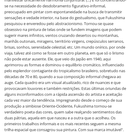
manifestar unicamente harmonia conjuntural. (...) E foi concentrando-
se na necessidade do desdobramento figurativo-informal,
preocupado em pintar com espontaneidade na busca de transmitir
sensações e vedade interior, na base do gestualismo, que Fukushima
pesquisou e enveredou pelo abstracionismo. Tornou-se quase
obsessivo na pintura de telas onde se fundem imagens que podem
sugerir mares infinitos, ventos cruzando desertos ou montanhas,
manhãs outonais, miragens, território virgens, crepúsculos serranos,
brisas, sonhos, serenidade celestial, etc. Um mundo onírico, por onde
viaja, talvez até como se fosse em outro planeta, em que só o lirismo
não pode estar ausente. Ele, que veio do Japão em 1940, aqui
aprimorou as formas e dominou o equilíbrio cromático, influenciado
pelo esplendor contagiante do tropicalismo brasileiro, sobretudo nas
décadas de 70 e 80, quando a sua composição informal chegava ao
auge. Cada quadro era um visual atualizado, rico de nuances e que
provocavam louvores e também restrições. Estas últimas oriundas de
alguns inconformados com a rápida ascensão do artista e aceitação
cada vez maior da tendência. Impregnando desde o começo de sua
produção a simbiose Oriente-Ocidente, Fukushima tornou-se
verdadeiro poeta das cores, quem sabe realçando sentimentos das
duas pátrias, aquela em que nasceu e a outra que o acolheu. Os
primeiros trabalhos informais e os mais recentes seguem a mesma
trilha espacial que consagrou sua pintura. Com sua marca imutável".