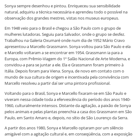
Sonya sempre desenhou e pintou. Enriqueceu sua sensibilidade
natural, adquiriu a técnica necessária e aprendeu todo o possível na
observação dos grandes mestres, vistas nos museus europeus.
Em 1948 veio para o Brasil e chegou a São Paulo com o grupo de
mulheres lutadoras. Seguiu para Salvador, onde o grupo se desfez.
Trabalhou na Galeria Oxumaré onde num dia de 1952 Mário Cravo
apresentou-a Marcello Grassmann. Sonya voltou para São Paulo e ela
e Marcello voltaram a se encontrar em 1954. Grassmann ia para a
Europa, com Prêmio-Viagem do 1º Salão Nacional de Arte Moderna, e
convidou-a para se juntar a ele. Ela e Grassmann foram primeiro à
Itália. Depois foram para Viena. Sonya, de novo em contato com o
mundo de sua cultura de origem e incentivada pela convivência com
Marcello resolveu a partir daí ser uma pintora profissional.
Voltando para o Brasil, Sonya e Marcello fixaram-se em São Paulo e
viveram nessa cidade toda a efervescência do período dos anos 1940-
1960, culturalmente intensos. Distante da agitação, a paixão de Sonya
pelos animais e pelas plantas preenchia a casa dos Grassmann em São
Paulo, em Santo Amaro e, depois, no sítio de São Lourenço da Serra.
A partir dos anos 1980, Sonya e Marcello optaram por um silêncio
amigável com a agitação cultural e, em conseqüência, com a exposição