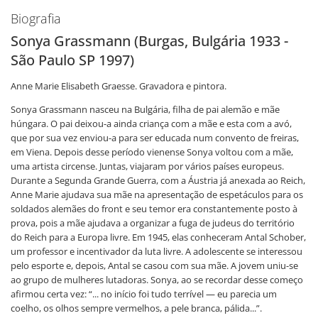
Biografia
Sonya Grassmann (Burgas, Bulgária 1933 -
São Paulo SP 1997)
Anne Marie Elisabeth Graesse. Gravadora e pintora.
Sonya Grassmann nasceu na Bulgária, filha de pai alemão e mãe
húngara. O pai deixou-a ainda criança com a mãe e esta com a avó,
que por sua vez enviou-a para ser educada num convento de freiras,
em Viena. Depois desse período vienense Sonya voltou com a mãe,
uma artista circense. Juntas, viajaram por vários países europeus.
Durante a Segunda Grande Guerra, com a Áustria já anexada ao Reich,
Anne Marie ajudava sua mãe na apresentação de espetáculos para os
soldados alemães do front e seu temor era constantemente posto à
prova, pois a mãe ajudava a organizar a fuga de judeus do território
do Reich para a Europa livre. Em 1945, elas conheceram Antal Schober,
um professor e incentivador da luta livre. A adolescente se interessou
pelo esporte e, depois, Antal se casou com sua mãe. A jovem uniu-se
ao grupo de mulheres lutadoras. Sonya, ao se recordar desse começo
afirmou certa vez: “... no início foi tudo terrível — eu parecia um
coelho, os olhos sempre vermelhos, a pele branca, pálida...”.