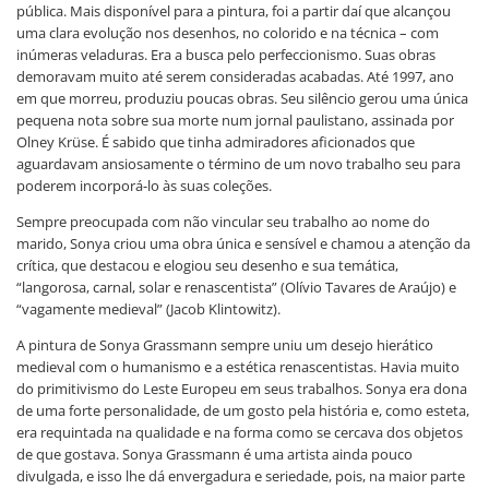
pública. Mais disponível para a pintura, foi a partir daí que alcançou
uma clara evolução nos desenhos, no colorido e na técnica – com
inúmeras veladuras. Era a busca pelo perfeccionismo. Suas obras
demoravam muito até serem consideradas acabadas. Até 1997, ano
em que morreu, produziu poucas obras. Seu silêncio gerou uma única
pequena nota sobre sua morte num jornal paulistano, assinada por
Olney Krüse. É sabido que tinha admiradores aficionados que
aguardavam ansiosamente o término de um novo trabalho seu para
poderem incorporá-lo às suas coleções.
Sempre preocupada com não vincular seu trabalho ao nome do
marido, Sonya criou uma obra única e sensível e chamou a atenção da
crítica, que destacou e elogiou seu desenho e sua temática,
“langorosa, carnal, solar e renascentista” (Olívio Tavares de Araújo) e
“vagamente medieval” (Jacob Klintowitz).
A pintura de Sonya Grassmann sempre uniu um desejo hierático
medieval com o humanismo e a estética renascentistas. Havia muito
do primitivismo do Leste Europeu em seus trabalhos. Sonya era dona
de uma forte personalidade, de um gosto pela história e, como esteta,
era requintada na qualidade e na forma como se cercava dos objetos
de que gostava. Sonya Grassmann é uma artista ainda pouco
divulgada, e isso lhe dá envergadura e seriedade, pois, na maior parte