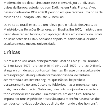
Moderna do Rio de Janeiro. Entre 1956 e 1959, viajou por diversos
países da Europa, estudando com Zadkine, em Paris, França. Viveu
nessa cidade entre 1959 e 1968, período em que recebeu uma bolsa de
estudos da Fundação Calouste Gulbenkian.
De volta ao Brasil, executou um relevo para o Palácio dos Arcos, do
Ministério das Relações Exteriores, em Brasília. Em 1970, ministrou um
curso de extensão técnica, com aplicação direta em cimento, na Escola
de Belas Artes da UFRGS. Seis anos depois, foi convidada a lecionar
escultura nessa mesma universidade.
Críticas
"Com a série Os Casais, principalmente Casal no Colo (1978 - bronze,
0,18 m), Love (1977 - bronze, 0,46 m) e Nupcial (1979 - bronze, 0,45 m),
atinge ela um de seus pontos culminantes. Emerge uma escultura de
livre inspiração, de inquietude formal disciplinada, de fantasia
acorrentada a um instinto seguro, que não só lhe proíbe o
desgarramento no anedótico e no folclórico, mas a impele, sempre
mais, para a depuração. Outra vez, o instinto conjura-lhe a adesão a
todo essencialismo in vitro. Sua escultura, em definitivo, torna-se
impura por uma espécie de obsessão, que a mantém nas malhas dos
sentidos comovidos pelo choque direto do mundo e dos homens".