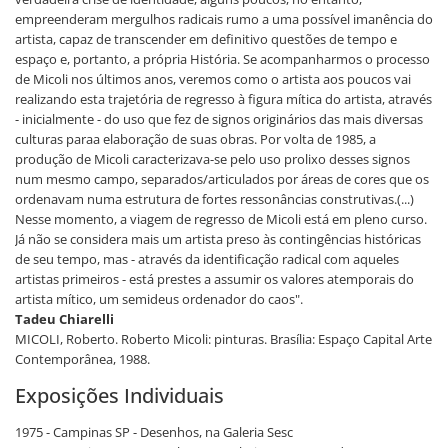
empreenderam mergulhos radicais rumo a uma possível imanência do
artista, capaz de transcender em definitivo questões de tempo e
espaço e, portanto, a própria História. Se acompanharmos o processo
de Micoli nos últimos anos, veremos como o artista aos poucos vai
realizando esta trajetória de regresso à figura mítica do artista, através
- inicialmente - do uso que fez de signos originários das mais diversas
culturas paraa elaboração de suas obras. Por volta de 1985, a
produção de Micoli caracterizava-se pelo uso prolixo desses signos
num mesmo campo, separados/articulados por áreas de cores que os
ordenavam numa estrutura de fortes ressonâncias construtivas.(...)
Nesse momento, a viagem de regresso de Micoli está em pleno curso.
Já não se considera mais um artista preso às contingências históricas
de seu tempo, mas - através da identificação radical com aqueles
artistas primeiros - está prestes a assumir os valores atemporais do
artista mítico, um semideus ordenador do caos".
Tadeu Chiarelli
MICOLI, Roberto. Roberto Micoli: pinturas. Brasília: Espaço Capital Arte
Contemporânea, 1988.
Exposições Individuais
1975 - Campinas SP - Desenhos, na Galeria Sesc