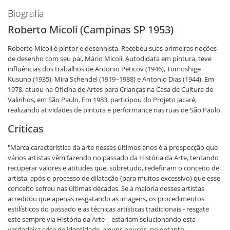
Biografia
Roberto Micoli (Campinas SP 1953)
Roberto Micoli é pintor e desenhista. Recebeu suas primeiras noções
de desenho com seu pai, Mário Micoli. Autodidata em pintura, teve
influências dos trabalhos de Antonio Peticov (1946), Tomoshige
Kusuno (1935), Mira Schendel (1919–1988) e Antonio Dias (1944). Em
1978, atuou na Oficina de Artes para Crianças na Casa de Cultura de
Valinhos, em São Paulo. Em 1983, participou do Projeto Jacaré,
realizando atividades de pintura e performance nas ruas de São Paulo.
Críticas
"Marca característica da arte nesses últimos anos é a prospecção que
vários artistas vêm fazendo no passado da História da Arte, tentando
recuperar valores e atitudes que, sobretudo, redefinam o conceito de
artista, após o processo de dilatação (para muitos excessivo) que esse
conceito sofreu nas últimas décadas. Se a maioria desses artistas
acreditou que apenas resgatando as imagens, os procedimentos
estilísticos do passado e as técnicas artísticas tradicionais - resgate
este sempre via História da Arte -, estariam solucionando esta
verdadeira crise de identidade, alguns poucos, no entanto,