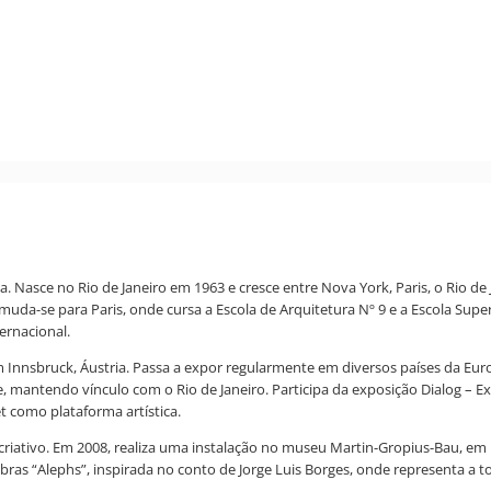
. Nasce no Rio de Janeiro em 1963 e cresce entre Nova York, Paris, o Rio de 
uda-se para Paris, onde cursa a Escola de Arquitetura Nº 9 e a Escola Supe
ernacional.
 em Innsbruck, Áustria. Passa a expor regularmente em diversos países da E
e, mantendo vínculo com o Rio de Janeiro. Participa da exposição Dialog – 
t como plataforma artística.
riativo. Em 2008, realiza uma instalação no museu Martin-Gropius-Bau, e
e obras “Alephs”, inspirada no conto de Jorge Luis Borges, onde representa