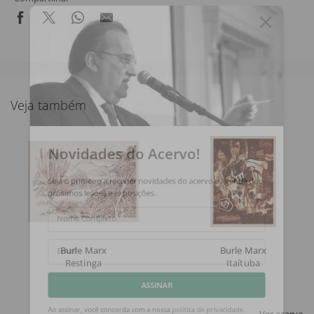
Veja também
Novidades do Acervo!
Seja o primeiro a receber novidades do acervo e agenda dos
próximos leilões e exposições.
Nome Completo
Burle Marx
Burle Marx
Email
Restinga
Itaítuba
ASSINAR
Ver acervo