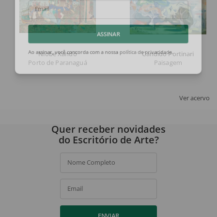
Email
ASSINAR
Niobe Xandó
Candido Portinari
Ao assinar, você concorda com a nossa
política de privacidade
.
Porto de Paranaguá
Paisagem
Ver acervo
Quer receber novidades
do Escritório de Arte?
Nome Completo
Email
ENVIAR