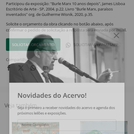
Participou da exposição: "Burle Marx 10 anos depois", James Lisboa
Escritório de Arte - SP, 2004. p.22. Livro "Burle Marx, paraísos
inventados" org. de Guilherme Wisnik, 2020, p.35.
Solicite o orçamento da obra clicando no botão abaixo, após
confirmar o pedido de solicitação a resposta será enviada por email.
SOLICITAR ORÇAMENTO
SOLICITAR VIA WHATSAPP
Compartilhar
Novidades do Acervo!
Veja também
Seja o primeiro a receber novidades do acervo e agenda dos
próximos leilões e exposições.
Nome Completo