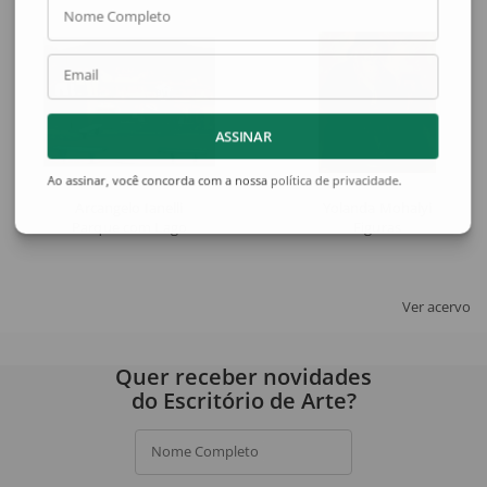
Nome Completo
Email
ASSINAR
Ao assinar, você concorda com a nossa
política de privacidade
.
Arcangelo Ianelli
Yolanda Mohalyi
Parque com Lago
Figuras
Ver acervo
Quer receber novidades
do Escritório de Arte?
Nome Completo