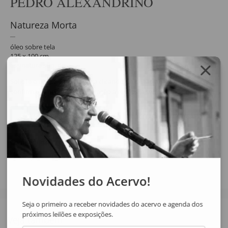
PEDRO ALEXANDRINO
Natureza Morta
óleo sobre tela
125 x 100 cm
assinatura sup. dir.
Solicite o orçamento da obra clicando no botão abaixo, após
confirmar o pedido de solicitação a resposta será enviada por email.
SOLICITAR ORÇAMENTO
SOLICITAR VIA WHATSAPP
Compartilhar
Novidades do Acervo!
Seja o primeiro a receber novidades do acervo e agenda dos
próximos leilões e exposições.
Veja também