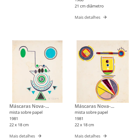
21 cm diâmetro
Mais detalhes
Máscaras Nova-
Máscaras Nova-
Iorquinas II
Iorquinas II
mista sobre papel
mista sobre papel
1981
1981
22 x 18 cm
22 x 18 cm
Mais detalhes
Mais detalhes