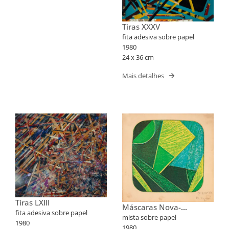
Tiras XXXV
fita adesiva sobre papel
1980
24 x 36 cm
Mais detalhes
Tiras LXIII
Máscaras Nova-
fita adesiva sobre papel
Iorquinas II
mista sobre papel
1980
1980