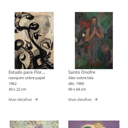
Estudo para Flor
Santo Onofre
Fantástica XXX
nanquim sobre papel
óleo sobre tela
1962
déc. 1960
30 x 22 cm
99 x 64 cm
Mais detalhes
Mais detalhes