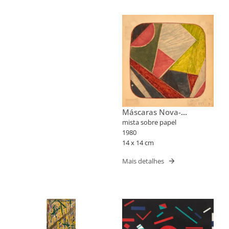
Máscaras Nova-
Iorquinas II
mista sobre papel
1980
14 x 14 cm
Mais detalhes