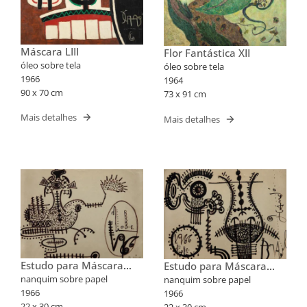
Máscara LIII
Flor Fantástica XII
óleo sobre tela
óleo sobre tela
1966
1964
90 x 70 cm
73 x 91 cm
Mais detalhes
Mais detalhes
Estudo para Máscara
Estudo para Máscara
XLV
XLVIII
nanquim sobre papel
nanquim sobre papel
1966
1966
22 x 30 cm
22 x 30 cm