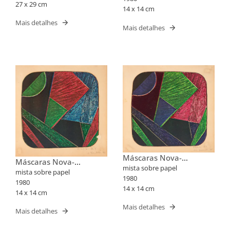
27 x 29 cm
14 x 14 cm
Mais detalhes
Mais detalhes
Máscaras Nova-
Máscaras Nova-
Iorquinas II
mista sobre papel
Iorquinas II
mista sobre papel
1980
1980
14 x 14 cm
14 x 14 cm
Mais detalhes
Mais detalhes