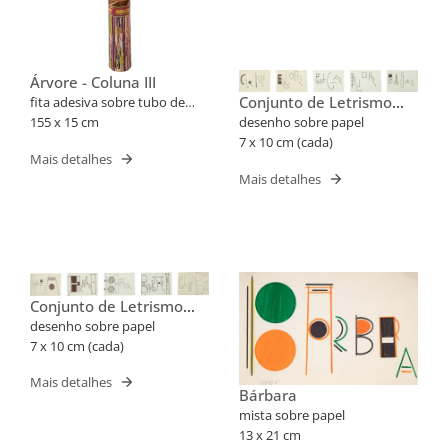
Árvore - Coluna III
Conjunto de Letrismo
fita adesiva sobre tubo de
Para Nomes Próprios
PVC
155 x 15 cm
desenho sobre papel
(Cris, Edgar)
7 x 10 cm (cada)
Mais detalhes
Mais detalhes
Conjunto de Letrismo
Para Nomes Próprios
desenho sobre papel
(Barbara, Cleube)
7 x 10 cm (cada)
Mais detalhes
Bárbara
mista sobre papel
13 x 21 cm