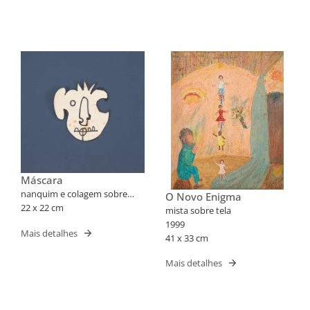
Máscara
nanquim e colagem sobre
O Novo Enigma
papel
22 x 22 cm
mista sobre tela
1999
Mais detalhes
41 x 33 cm
Mais detalhes