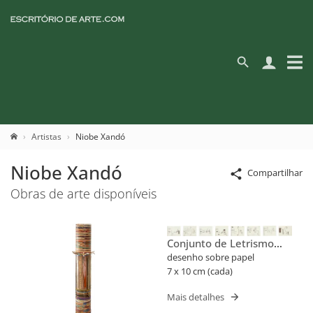
Artistas
Niobe Xandó
Niobe Xandó
Compartilhar
Obras de arte disponíveis
Conjunto de Letrismo
Para Nomes Próprios
desenho sobre papel
(Flusser)
7 x 10 cm (cada)
Mais detalhes