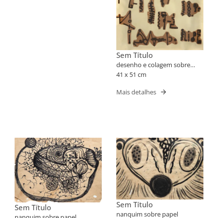
Sem Título
desenho e colagem sobre
papel
41 x 51 cm
Mais detalhes
Sem Título
Sem Título
nanquim sobre papel
nanquim sobre papel