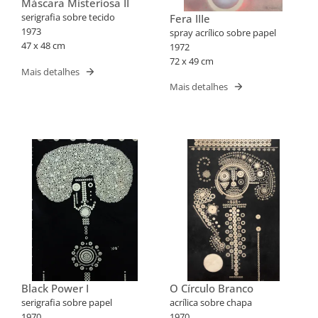
Máscara Misteriosa II
serigrafia sobre tecido
Fera IIIe
1973
spray acrílico sobre papel
47 x 48 cm
1972
72 x 49 cm
Mais detalhes
Mais detalhes
Black Power I
O Círculo Branco
serigrafia sobre papel
acrílica sobre chapa
1970
1970