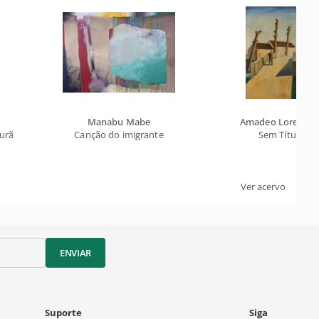
Manabu Mabe
Amadeo Lorenzat
urão
Canção do imigrante
Sem Título
Ver acervo
ENVIAR
Suporte
Siga