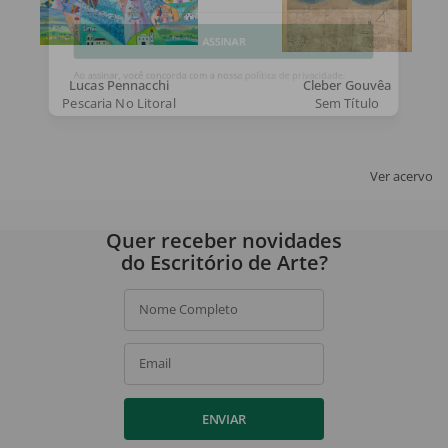
Email
ASSINAR
Lucas Pennacchi
Cleber Gouvêa
Pescaria No Litoral
Sem Título
Ao assinar, você concorda com a nossa
política de privacidade
.
Ver acervo
Quer receber novidades
do Escritório de Arte?
Nome Completo
Email
ENVIAR