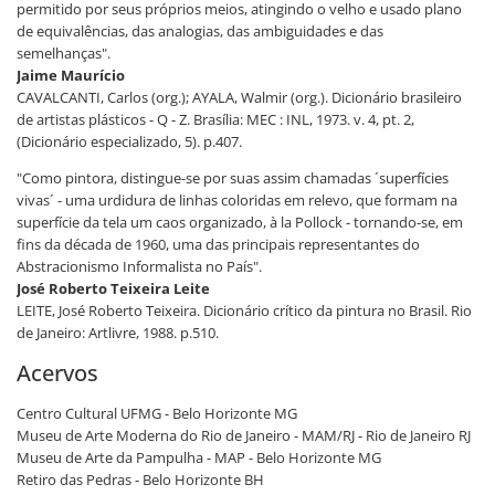
permitido por seus próprios meios, atingindo o velho e usado plano
de equivalências, das analogias, das ambiguidades e das
semelhanças".
Jaime Maurício
CAVALCANTI, Carlos (org.); AYALA, Walmir (org.). Dicionário brasileiro
de artistas plásticos - Q - Z. Brasília: MEC : INL, 1973. v. 4, pt. 2,
(Dicionário especializado, 5). p.407.
"Como pintora, distingue-se por suas assim chamadas ´superfícies
vivas´ - uma urdidura de linhas coloridas em relevo, que formam na
superfície da tela um caos organizado, à la Pollock - tornando-se, em
fins da década de 1960, uma das principais representantes do
Abstracionismo Informalista no País".
José Roberto Teixeira Leite
LEITE, José Roberto Teixeira. Dicionário crítico da pintura no Brasil. Rio
de Janeiro: Artlivre, 1988. p.510.
Acervos
Centro Cultural UFMG - Belo Horizonte MG
Museu de Arte Moderna do Rio de Janeiro - MAM/RJ - Rio de Janeiro RJ
Museu de Arte da Pampulha - MAP - Belo Horizonte MG
Retiro das Pedras - Belo Horizonte BH