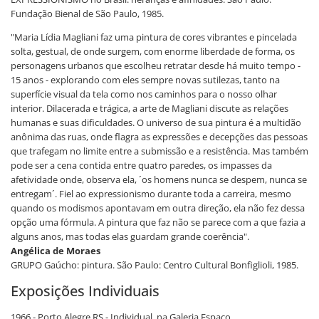
Fundação Bienal de São Paulo, 1985.
"Maria Lídia Magliani faz uma pintura de cores vibrantes e pincelada
solta, gestual, de onde surgem, com enorme liberdade de forma, os
personagens urbanos que escolheu retratar desde há muito tempo -
15 anos - explorando com eles sempre novas sutilezas, tanto na
superfície visual da tela como nos caminhos para o nosso olhar
interior. Dilacerada e trágica, a arte de Magliani discute as relações
humanas e suas dificuldades. O universo de sua pintura é a multidão
anônima das ruas, onde flagra as expressões e decepções das pessoas
que trafegam no limite entre a submissão e a resistência. Mas também
pode ser a cena contida entre quatro paredes, os impasses da
afetividade onde, observa ela, ´os homens nunca se despem, nunca se
entregam´. Fiel ao expressionismo durante toda a carreira, mesmo
quando os modismos apontavam em outra direção, ela não fez dessa
opção uma fórmula. A pintura que faz não se parece com a que fazia a
alguns anos, mas todas elas guardam grande coerência".
Angélica de Moraes
GRUPO Gaúcho: pintura. São Paulo: Centro Cultural Bonfiglioli, 1985.
Exposições Individuais
1966 - Porto Alegre RS - Individual, na Galeria Espaço