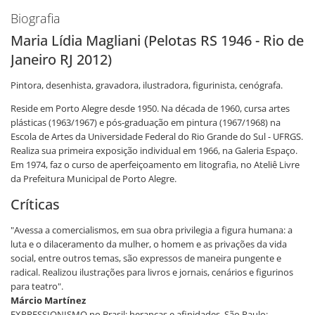
Biografia
Maria Lídia Magliani (Pelotas RS 1946 - Rio de
Janeiro RJ 2012)
Pintora, desenhista, gravadora, ilustradora, figurinista, cenógrafa.
Reside em Porto Alegre desde 1950. Na década de 1960, cursa artes
plásticas (1963/1967) e pós-graduação em pintura (1967/1968) na
Escola de Artes da Universidade Federal do Rio Grande do Sul - UFRGS.
Realiza sua primeira exposição individual em 1966, na Galeria Espaço.
Em 1974, faz o curso de aperfeiçoamento em litografia, no Ateliê Livre
da Prefeitura Municipal de Porto Alegre.
Críticas
"Avessa a comercialismos, em sua obra privilegia a figura humana: a
luta e o dilaceramento da mulher, o homem e as privações da vida
social, entre outros temas, são expressos de maneira pungente e
radical. Realizou ilustrações para livros e jornais, cenários e figurinos
para teatro".
Márcio Martínez
EXPRESSIONISMO no Brasil: heranças e afinidades. São Paulo: