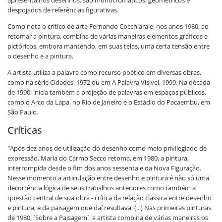
apresenta nos desenhos: são monocromáticos, geométricos e
despojados de referências figurativas.
Como nota o crítico de arte Fernando Cocchiarale, nos anos 1980, ao
retomar a pintura, combina de várias maneiras elementos gráficos e
pictóricos, embora mantendo, em suas telas, uma certa tensão entre
o desenho e a pintura.
A artista utiliza a palavra como recurso poético em diversas obras,
como na série Cidades, 1972 ou em A Palavra Visível, 1999. Na década
de 1990, inicia também a projeção de palavras em espaços públicos,
como o Arco da Lapa, no Rio de Janeiro e o Estádio do Pacaembu, em
São Paulo.
Críticas
"Após dez anos de utilização do desenho como meio privilegiado de
expressão, Maria do Carmo Secco retoma, em 1980, a pintura,
interrompida desde o fim dos anos sessenta e da Nova Figuração.
Nesse momento a articulação entre desenho e pintura é não só uma
decorrência lógica de seus trabalhos anteriores como também a
questão central de sua obra - crítica da relação clássica entre desenho
e pintura, e da paisagem que daí resultava. (...) Nas primeiras pinturas
de 1980, ´Sobre a Paisagem´, a artista combina de várias maneiras os