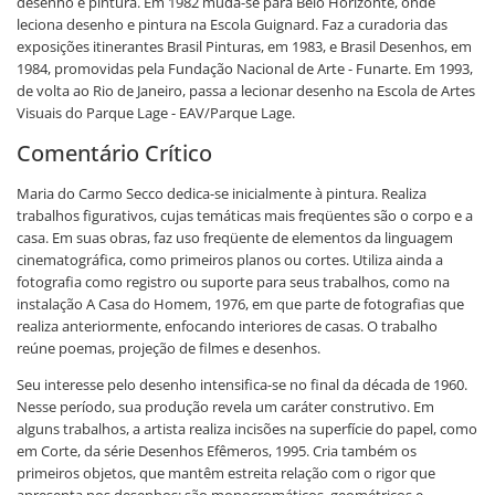
desenho e pintura. Em 1982 muda-se para Belo Horizonte, onde
leciona desenho e pintura na Escola Guignard. Faz a curadoria das
exposições itinerantes Brasil Pinturas, em 1983, e Brasil Desenhos, em
1984, promovidas pela Fundação Nacional de Arte - Funarte. Em 1993,
de volta ao Rio de Janeiro, passa a lecionar desenho na Escola de Artes
Visuais do Parque Lage - EAV/Parque Lage.
Comentário Crítico
Maria do Carmo Secco dedica-se inicialmente à pintura. Realiza
trabalhos figurativos, cujas temáticas mais freqüentes são o corpo e a
casa. Em suas obras, faz uso freqüente de elementos da linguagem
cinematográfica, como primeiros planos ou cortes. Utiliza ainda a
fotografia como registro ou suporte para seus trabalhos, como na
instalação A Casa do Homem, 1976, em que parte de fotografias que
realiza anteriormente, enfocando interiores de casas. O trabalho
reúne poemas, projeção de filmes e desenhos.
Seu interesse pelo desenho intensifica-se no final da década de 1960.
Nesse período, sua produção revela um caráter construtivo. Em
alguns trabalhos, a artista realiza incisões na superfície do papel, como
em Corte, da série Desenhos Efêmeros, 1995. Cria também os
primeiros objetos, que mantêm estreita relação com o rigor que