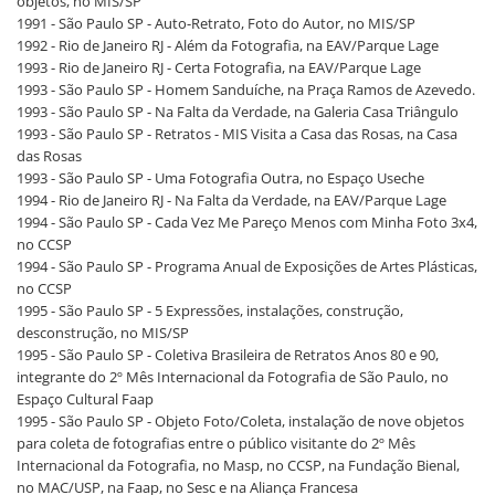
objetos, no MIS/SP
1991 - São Paulo SP - Auto-Retrato, Foto do Autor, no MIS/SP
1992 - Rio de Janeiro RJ - Além da Fotografia, na EAV/Parque Lage
1993 - Rio de Janeiro RJ - Certa Fotografia, na EAV/Parque Lage
1993 - São Paulo SP - Homem Sanduíche, na Praça Ramos de Azevedo.
1993 - São Paulo SP - Na Falta da Verdade, na Galeria Casa Triângulo
1993 - São Paulo SP - Retratos - MIS Visita a Casa das Rosas, na Casa
das Rosas
1993 - São Paulo SP - Uma Fotografia Outra, no Espaço Useche
1994 - Rio de Janeiro RJ - Na Falta da Verdade, na EAV/Parque Lage
1994 - São Paulo SP - Cada Vez Me Pareço Menos com Minha Foto 3x4,
no CCSP
1994 - São Paulo SP - Programa Anual de Exposições de Artes Plásticas,
no CCSP
1995 - São Paulo SP - 5 Expressões, instalações, construção,
desconstrução, no MIS/SP
1995 - São Paulo SP - Coletiva Brasileira de Retratos Anos 80 e 90,
integrante do 2º Mês Internacional da Fotografia de São Paulo, no
Espaço Cultural Faap
1995 - São Paulo SP - Objeto Foto/Coleta, instalação de nove objetos
para coleta de fotografias entre o público visitante do 2º Mês
Internacional da Fotografia, no Masp, no CCSP, na Fundação Bienal,
no MAC/USP, na Faap, no Sesc e na Aliança Francesa