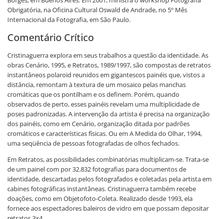
Borges, em Buenos Aires. Em 2001, ministra o workshop Fotografia
Obrigatória, na Oficina Cultural Oswald de Andrade, no 5º Mês
Internacional da Fotografia, em São Paulo.
Comentário Crítico
Cristinaguerra explora em seus trabalhos a questão da identidade. As
obras Cenário, 1995, e Retratos, 1989/1997, são compostas de retratos
instantâneos polaroid reunidos em gigantescos painéis que, vistos a
distância, remontam à textura de um mosaico pelas manchas
cromáticas que os pontilham e os definem. Porém, quando
observados de perto, esses painéis revelam uma multiplicidade de
poses padronizadas. A intervenção da artista é precisa na organização
dos painéis, como em Cenário, organização ditada por padrões
cromáticos e características físicas. Ou em A Medida do Olhar, 1994,
uma seqüência de pessoas fotografadas de olhos fechados.
Em Retratos, as possibilidades combinatórias multiplicam-se. Trata-se
de um painel com por 32.832 fotografias para documentos de
identidade, descartadas pelos fotografados e coletadas pela artista em
cabines fotográficas instantâneas. Cristinaguerra também recebe
doações, como em Objetofoto-Coleta. Realizado desde 1993, ela
fornece aos espectadores baleiros de vidro em que possam depositar
retratos 3x4.