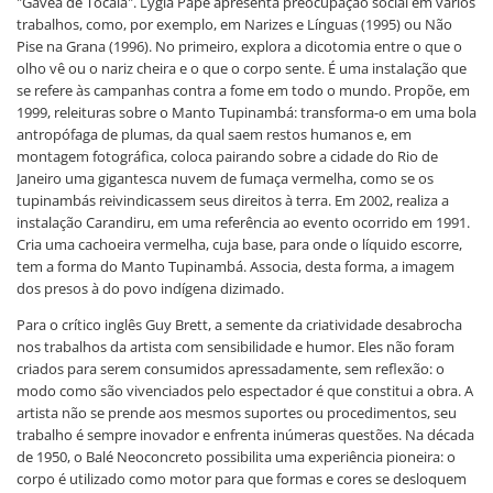
"Gávea de Tocaia". Lygia Pape apresenta preocupação social em vários
trabalhos, como, por exemplo, em Narizes e Línguas (1995) ou Não
Pise na Grana (1996). No primeiro, explora a dicotomia entre o que o
olho vê ou o nariz cheira e o que o corpo sente. É uma instalação que
se refere às campanhas contra a fome em todo o mundo. Propõe, em
1999, releituras sobre o Manto Tupinambá: transforma-o em uma bola
antropófaga de plumas, da qual saem restos humanos e, em
montagem fotográfica, coloca pairando sobre a cidade do Rio de
Janeiro uma gigantesca nuvem de fumaça vermelha, como se os
tupinambás reivindicassem seus direitos à terra. Em 2002, realiza a
instalação Carandiru, em uma referência ao evento ocorrido em 1991.
Cria uma cachoeira vermelha, cuja base, para onde o líquido escorre,
tem a forma do Manto Tupinambá. Associa, desta forma, a imagem
dos presos à do povo indígena dizimado.
Para o crítico inglês Guy Brett, a semente da criatividade desabrocha
nos trabalhos da artista com sensibilidade e humor. Eles não foram
criados para serem consumidos apressadamente, sem reflexão: o
modo como são vivenciados pelo espectador é que constitui a obra. A
artista não se prende aos mesmos suportes ou procedimentos, seu
trabalho é sempre inovador e enfrenta inúmeras questões. Na década
de 1950, o Balé Neoconcreto possibilita uma experiência pioneira: o
corpo é utilizado como motor para que formas e cores se desloquem