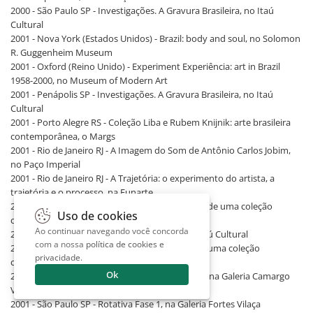
2000 - São Paulo SP - Investigações. A Gravura Brasileira, no Itaú
Cultural
2001 - Nova York (Estados Unidos) - Brazil: body and soul, no Solomon
R. Guggenheim Museum
2001 - Oxford (Reino Unido) - Experiment Experiência: art in Brazil
1958-2000, no Museum of Modern Art
2001 - Penápolis SP - Investigações. A Gravura Brasileira, no Itaú
Cultural
2001 - Porto Alegre RS - Coleção Liba e Rubem Knijnik: arte brasileira
contemporânea, o Margs
2001 - Rio de Janeiro RJ - A Imagem do Som de Antônio Carlos Jobim,
no Paço Imperial
2001 - Rio de Janeiro RJ - A Trajetória: o experimento do artista, a
trajetória e o processo, na Funarte
2001 - Rio de Janeiro RJ - Espelho Cego: seleções de uma coleção
Uso de cookies
contemporânea, no Paço Imperial
Ao continuar navegando você concorda
2001 - São Paulo SP - Anos 70. Trajetórias, no Itaú Cultural
com a nossa
política de cookies e
2001 - São Paulo SP - Espelho Cego: seleções de uma coleção
privacidade
.
contemporânea, no MAM/SP
Ok
2001 - São Paulo SP - Lygia Pape e Nicola Tyson, na Galeria Camargo
Vilaça
2001 - São Paulo SP - Rotativa Fase 1, na Galeria Fortes Vilaça