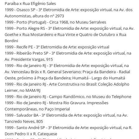
Paraíba x Rua Efigênio Sales
1999 - Osasco SP - 3ª Eletromidia de Arte: exposição virtual, na Av. dos
Autonomistas, altura do nº 2973
1999 - Porto (Portugal) - Circa 1968, no Museu Serralves
1999 - Porto Alegre RS - 3ª Eletromidia de Arte: exposição virtual, na Av.
Goethe x Rua Mostardeiro e Rua Vinte e Quatro de Outubro x Rua
Bordini
1999 - Recife PE - 3ª Eletromidia de Arte: exposição virtual
1999 - Ribeirão Preto SP - 3ª Eletromidia de Arte: exposição virtual, na
Av. Presidente Vargas, 915
1999 - Rio de Janeiro RJ - 3ª Eletromidia de Arte: exposição virtual, na
Av. Venceslau Brás x R. General Severiano; Praça da Bandeira - Radial
Oeste, próximo à Praça da Bandeira; Humaitá - Largo do Humaitá
1999 - Rio de Janeiro RJ - Arte Construtiva no Brasil: Coleção Adolpho
Leirner, no MAM/RJ
1999 - Rio de Janeiro RJ - Campo Randômico, no Museu do Telephone
1999 - Rio de Janeiro RJ - Mostra Rio Gravura. Impressões
Contemporâneas, no Paço Imperial
1999 - Salvador BA - 3ª Eletromidia de Arte: exposição virtual, na Av.
Tancredo Neves, 805
1999 - Santo André SP - 3ª Eletromidia de Arte: exposição virtual, na R.
Dom Pedro II x R. Catequese