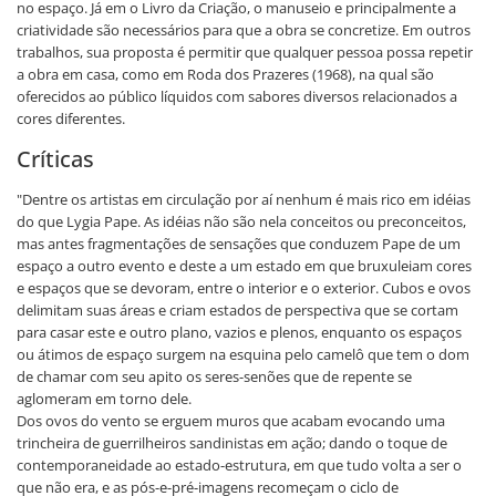
no espaço. Já em o Livro da Criação, o manuseio e principalmente a
criatividade são necessários para que a obra se concretize. Em outros
trabalhos, sua proposta é permitir que qualquer pessoa possa repetir
a obra em casa, como em Roda dos Prazeres (1968), na qual são
oferecidos ao público líquidos com sabores diversos relacionados a
cores diferentes.
Críticas
"Dentre os artistas em circulação por aí nenhum é mais rico em idéias
do que Lygia Pape. As idéias não são nela conceitos ou preconceitos,
mas antes fragmentações de sensações que conduzem Pape de um
espaço a outro evento e deste a um estado em que bruxuleiam cores
e espaços que se devoram, entre o interior e o exterior. Cubos e ovos
delimitam suas áreas e criam estados de perspectiva que se cortam
para casar este e outro plano, vazios e plenos, enquanto os espaços
ou átimos de espaço surgem na esquina pelo camelô que tem o dom
de chamar com seu apito os seres-senões que de repente se
aglomeram em torno dele.
Dos ovos do vento se erguem muros que acabam evocando uma
trincheira de guerrilheiros sandinistas em ação; dando o toque de
contemporaneidade ao estado-estrutura, em que tudo volta a ser o
que não era, e as pós-e-pré-imagens recomeçam o ciclo de