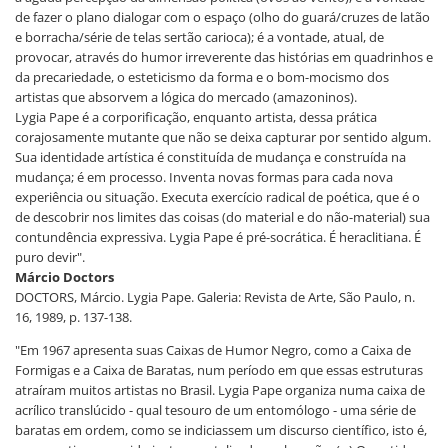
de fazer o plano dialogar com o espaço (olho do guará/cruzes de latão
e borracha/série de telas sertão carioca); é a vontade, atual, de
provocar, através do humor irreverente das histórias em quadrinhos e
da precariedade, o esteticismo da forma e o bom-mocismo dos
artistas que absorvem a lógica do mercado (amazoninos).
Lygia Pape é a corporificação, enquanto artista, dessa prática
corajosamente mutante que não se deixa capturar por sentido algum.
Sua identidade artística é constituída de mudança e construída na
mudança; é em processo. Inventa novas formas para cada nova
experiência ou situação. Executa exercício radical de poética, que é o
de descobrir nos limites das coisas (do material e do não-material) sua
contundência expressiva. Lygia Pape é pré-socrática. É heraclitiana. É
puro devir".
Márcio Doctors
DOCTORS, Márcio. Lygia Pape. Galeria: Revista de Arte, São Paulo, n.
16, 1989, p. 137-138.
"Em 1967 apresenta suas Caixas de Humor Negro, como a Caixa de
Formigas e a Caixa de Baratas, num período em que essas estruturas
atraíram muitos artistas no Brasil. Lygia Pape organiza numa caixa de
acrílico translúcido - qual tesouro de um entomólogo - uma série de
baratas em ordem, como se indiciassem um discurso científico, isto é,