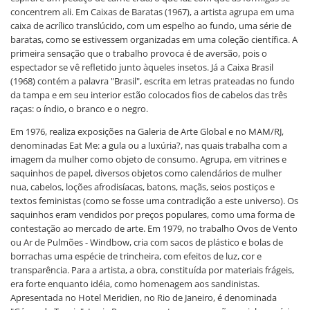
concentrem ali. Em Caixas de Baratas (1967), a artista agrupa em uma
caixa de acrílico translúcido, com um espelho ao fundo, uma série de
baratas, como se estivessem organizadas em uma coleção científica. A
primeira sensação que o trabalho provoca é de aversão, pois o
espectador se vê refletido junto àqueles insetos. Já a Caixa Brasil
(1968) contém a palavra "Brasil", escrita em letras prateadas no fundo
da tampa e em seu interior estão colocados fios de cabelos das três
raças: o índio, o branco e o negro.
Em 1976, realiza exposições na Galeria de Arte Global e no MAM/RJ,
denominadas Eat Me: a gula ou a luxúria?, nas quais trabalha com a
imagem da mulher como objeto de consumo. Agrupa, em vitrines e
saquinhos de papel, diversos objetos como calendários de mulher
nua, cabelos, loções afrodisíacas, batons, maçãs, seios postiços e
textos feministas (como se fosse uma contradição a este universo). Os
saquinhos eram vendidos por preços populares, como uma forma de
contestação ao mercado de arte. Em 1979, no trabalho Ovos de Vento
ou Ar de Pulmões - Windbow, cria com sacos de plástico e bolas de
borrachas uma espécie de trincheira, com efeitos de luz, cor e
transparência. Para a artista, a obra, constituída por materiais frágeis,
era forte enquanto idéia, como homenagem aos sandinistas.
Apresentada no Hotel Meridien, no Rio de Janeiro, é denominada