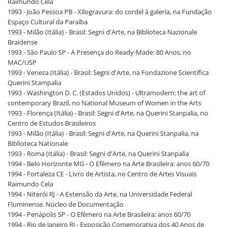
Raimundo Cela
1993 - João Pessoa PB - Xilogravura: do cordel à galeria, na Fundação
Espaço Cultural da Paraíba
1993 - Milão (Itália) - Brasil: Segni d'Arte, na Biblioteca Nazionale
Braidense
1993 - São Paulo SP - A Presença do Ready-Made: 80 Anos, no
MAC/USP
1993 - Veneza (Itália) - Brasil: Segni d'Arte, na Fondazione Scientífica
Querini Stampalia
1993 - Washington D. C. (Estados Unidos) - Ultramodern: the art of
contemporary Brazil, no National Museum of Women in the Arts
1993 - Florença (Itália) - Brasil: Segni d'Arte, na Querini Stanpalia, no
Centro de Estudos Brasileiros
1993 - Milão (Itália) - Brasil: Segni d'Arte, na Querini Stanpalia, na
Biblioteca Nationale
1993 - Roma (Itália) - Brasil: Segni d'Arte, na Querini Stanpalia
1994 - Belo Horizonte MG - O Efêmero na Arte Brasileira: anos 60/70
1994 - Fortaleza CE - Livro de Artista, no Centro de Artes Visuais
Raimundo Cela
1994 - Niterói RJ - A Extensão da Arte, na Universidade Federal
Fluminense. Núcleo de Documentação
1994 - Penápolis SP - O Efêmero na Arte Brasileira: anos 60/70
1994 - Rio de Janeiro RJ - Exposição Comemorativa dos 40 Anos de