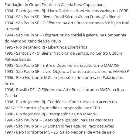
Fundação do Grupo Frente, na Galeria Ibeu Copacabana
1994 - Rio de Janeiro RJ - Livro-Objeto: a fronteira dos vazios, no CCBB
1994 - São Paulo SP - Bienal Brasil Século XX, na Fundação Bienal
1994 - São Paulo SP - O Efêmero na Arte Brasileira: anos 60/70, no Itaú
Cultural
1994 - São Paulo SP - Xilogravura: do cordel à galeria, na Companhia
do Metropolitano de São Paulo
1995 - Rio de Janeiro RJ - Libertinos/Libertários
1995 - Santos SP - 5ª Bienal Nacional de Santos, no Centro Cultural
Patrícia Galvão
1995 - São Paulo SP - Entre o Desenho e a Escultura, no MAM/SP
1995 - São Paulo SP - Livro-Objeto: a fronteira dos vazios, no MAM/SP
1996 - Belo Horizonte MG - Impressões Itinerantes, no Palácio das
Artes
1996 - Brasília DF - O Efêmero na Arte Brasileira: anos 60/70, na Itaú
Galeria
1996 - Rio de Janeiro RJ - Tendências Construtivas no acervo do
MAC/USP: construção, medida e proporção, no CCBB
1996 - Rio de Janeiro RJ - Transparências, no MAM/RJ
1996 - São Paulo SP - Desexp(l)os(ign)ição, na Casa das Rosas
1996 - São Paulo SP - Ex Libris/Home Page, no Paço das Artes
1997 - Belo Horizonte MG - 25º Salão Nacional de Arte de Belo