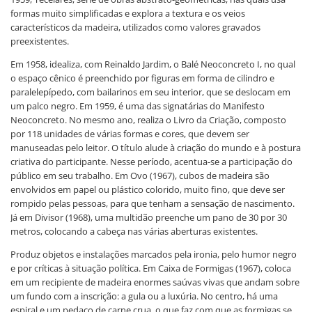
formas muito simplificadas e explora a textura e os veios
característicos da madeira, utilizados como valores gravados
preexistentes.
Em 1958, idealiza, com Reinaldo Jardim, o Balé Neoconcreto I, no qual
o espaço cênico é preenchido por figuras em forma de cilindro e
paralelepípedo, com bailarinos em seu interior, que se deslocam em
um palco negro. Em 1959, é uma das signatárias do Manifesto
Neoconcreto. No mesmo ano, realiza o Livro da Criação, composto
por 118 unidades de várias formas e cores, que devem ser
manuseadas pelo leitor. O título alude à criação do mundo e à postura
criativa do participante. Nesse período, acentua-se a participação do
público em seu trabalho. Em Ovo (1967), cubos de madeira são
envolvidos em papel ou plástico colorido, muito fino, que deve ser
rompido pelas pessoas, para que tenham a sensação de nascimento.
Já em Divisor (1968), uma multidão preenche um pano de 30 por 30
metros, colocando a cabeça nas várias aberturas existentes.
Produz objetos e instalações marcados pela ironia, pelo humor negro
e por críticas à situação política. Em Caixa de Formigas (1967), coloca
em um recipiente de madeira enormes saúvas vivas que andam sobre
um fundo com a inscrição: a gula ou a luxúria. No centro, há uma
espiral e um pedaço de carne crua, o que faz com que as formigas se