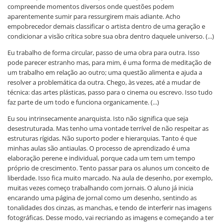
compreende momentos diversos onde questões podem
aparentemente sumir para ressurgirem mais adiante. Acho
empobrecedor demais classificar o artista dentro de uma geração e
condicionar a visão crítica sobre sua obra dentro daquele universo. (...)
Eu trabalho de forma circular, passo de uma obra para outra. Isso
pode parecer estranho mas, para mim, é uma forma de meditação de
um trabalho em relação ao outro; uma questão alimenta e ajuda a
resolver a problemática da outra. Chego, às vezes, até a mudar de
técnica: das artes plásticas, passo para o cinema ou escrevo. Isso tudo
faz parte de um todo e funciona organicamente. (...)
Eu sou intrinsecamente anarquista. Isto não significa que seja
desestruturada. Mas tenho uma vontade terrível de não respeitar as
estruturas rígidas. Não suporto poder e hierarquias. Tanto é que
minhas aulas são antiaulas. O processo de aprendizado é uma
elaboração perene e individual, porque cada um tem um tempo
próprio de crescimento. Tento passar para os alunos um conceito de
liberdade. Isso fica muito marcado. Na aula de desenho, por exemplo,
muitas vezes começo trabalhando com jornais. O aluno já inicia
encarando uma página de jornal como um desenho, sentindo as
tonalidades dos cinzas, as manchas, e tendo de interferir nas imagens
fotográficas. Desse modo, vai recriando as imagens e começando a ter