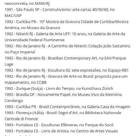
neoconcreta, no MAM/RJ
1991 - São Paulo SP - Construtivismo: arte cartaz 40/50/60, no
MAC/USP
1992 - Curitiba PR - 10ª Mostra da Gravura Cidade de Curitiba/Mostra
América, no Museu da Gravura
1992 - Niterói RJ - Galeria de Arte UFF: 10 anos, na Galeria de Arte da
Universidade Federal Fluminense
1992 - Rio de Janeiro RJ - A Caminho de Niterói: Coleção João Sattamini,
no Paço Imperial
1992 - Rio de Janeiro RJ - Brazilian Contemporary Art, na EAV/Parque
Lage
1992 - Rio de Janeiro RJ - Escultura 92: sete expressões, no Espaço RB1
1992 - Rio de Janeiro RJ - Gravura de Arte no Brasil: proposta para um
mapeamento, no CCBB
1992 - Zurique (Suíça) - Livro do Tempo, na Kunsthaus Zürich
1993 - Brasília DF - Novamente Papel, no Museu Vivo da Memória
Candanga
1993 - Curitiba PR - Brasil Contemporâneo, na Galeria Casa da Imagem
1993 - Florença (Itália) - Brasil: Segni d'Art, na Biblioteca Nationale
Centrale di Firenze
1993 - Fortaleza CE - Esculturas Efêmeras, no Parque do Socó
1993 - Fortaleza CE - Livro de Artista, no Centro de Artes Visuais