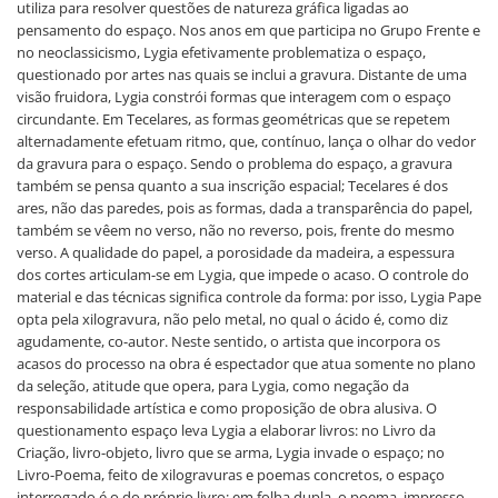
utiliza para resolver questões de natureza gráfica ligadas ao
pensamento do espaço. Nos anos em que participa no Grupo Frente e
no neoclassicismo, Lygia efetivamente problematiza o espaço,
questionado por artes nas quais se inclui a gravura. Distante de uma
visão fruidora, Lygia constrói formas que interagem com o espaço
circundante. Em Tecelares, as formas geométricas que se repetem
alternadamente efetuam ritmo, que, contínuo, lança o olhar do vedor
da gravura para o espaço. Sendo o problema do espaço, a gravura
também se pensa quanto a sua inscrição espacial; Tecelares é dos
ares, não das paredes, pois as formas, dada a transparência do papel,
também se vêem no verso, não no reverso, pois, frente do mesmo
verso. A qualidade do papel, a porosidade da madeira, a espessura
dos cortes articulam-se em Lygia, que impede o acaso. O controle do
material e das técnicas significa controle da forma: por isso, Lygia Pape
opta pela xilogravura, não pelo metal, no qual o ácido é, como diz
agudamente, co-autor. Neste sentido, o artista que incorpora os
acasos do processo na obra é espectador que atua somente no plano
da seleção, atitude que opera, para Lygia, como negação da
responsabilidade artística e como proposição de obra alusiva. O
questionamento espaço leva Lygia a elaborar livros: no Livro da
Criação, livro-objeto, livro que se arma, Lygia invade o espaço; no
Livro-Poema, feito de xilogravuras e poemas concretos, o espaço
interrogado é o do próprio livro: em folha dupla, o poema, impresso