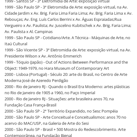
1999 - Santos SP - 3ª Eletromidia de Arte: exposição virtual
1999 - São Paulo SP - 3ª Eletromidia de Arte: exposição virtual, na Av.
Cidade Jardim x Av. Brig. Faria Lima Faria Lima; Av. Brig. Faria Lima x Av.
Rebouças; Av. Eng. Luís Carlos Berrini x Av. Águas Espraiadas;Rua
Vergueiro x Av. Paulista; Av. Juscelino Kubitschek x Av. Brig. Faria Lima;
Av. Paulista x Al. Campinas
1999 - São Paulo SP - Cotidiano/Arte. A Técnica - Máquinas de Arte, no
Itaú Cultural
1999 - São Vicente SP - 3ª Eletromidia de Arte: exposição virtual, na Av.
Presidente Wilson x Av. Antônio Emmerich
1999 - Tóquio (Japão) - Out of Actions Between Performance and the
Object: 1949-1979, no Hara Museum of Contemporary Art
2000 - Lisboa (Portugal) - Século 20: arte do Brasil, no Centro de Arte
Moderna José de Azeredo Perdigão
2000 - Rio de Janeiro RJ - Quando o Brasil Era Moderno: artes plásticas
no Rio de Janeiro de 1905 a 1960, no Paço Imperial
2000 - Rio de Janeiro RJ - Situações: arte brasileira anos 70, na
Fundação Casa França-Brasil
2000 - São Paulo SP - 2ª Território Expandido, no Sesc Pompéia
2000 - São Paulo SP - Arte Conceitual e Conceitualismos: anos 70 no
acervo do MAC/USP, na Galeria de Arte do Sesi
2000 - São Paulo SP - Brasil + 500 Mostra do Redescobrimento. Arte
Contemporânea, na Fundação Bienal