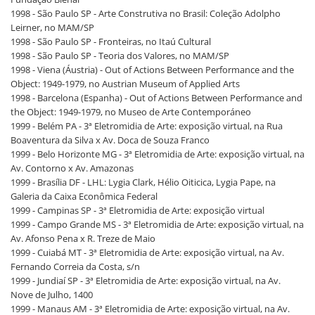
1998 - São Paulo SP - Arte Construtiva no Brasil: Coleção Adolpho
Leirner, no MAM/SP
1998 - São Paulo SP - Fronteiras, no Itaú Cultural
1998 - São Paulo SP - Teoria dos Valores, no MAM/SP
1998 - Viena (Áustria) - Out of Actions Between Performance and the
Object: 1949-1979, no Austrian Museum of Applied Arts
1998 - Barcelona (Espanha) - Out of Actions Between Performance and
the Object: 1949-1979, no Museo de Arte Contemporáneo
1999 - Belém PA - 3ª Eletromidia de Arte: exposição virtual, na Rua
Boaventura da Silva x Av. Doca de Souza Franco
1999 - Belo Horizonte MG - 3ª Eletromidia de Arte: exposição virtual, na
Av. Contorno x Av. Amazonas
1999 - Brasília DF - LHL: Lygia Clark, Hélio Oiticica, Lygia Pape, na
Galeria da Caixa Econômica Federal
1999 - Campinas SP - 3ª Eletromidia de Arte: exposição virtual
1999 - Campo Grande MS - 3ª Eletromidia de Arte: exposição virtual, na
Av. Afonso Pena x R. Treze de Maio
1999 - Cuiabá MT - 3ª Eletromidia de Arte: exposição virtual, na Av.
Fernando Correia da Costa, s/n
1999 - Jundiaí SP - 3ª Eletromidia de Arte: exposição virtual, na Av.
Nove de Julho, 1400
1999 - Manaus AM - 3ª Eletromidia de Arte: exposição virtual, na Av.