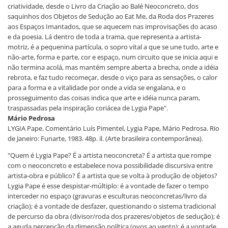
criatividade, desde o Livro da Criação ao Balé Neoconcreto, dos
saquinhos dos Objetos de Sedução ao Eat Me, da Roda dos Prazeres
aos Espaços Imantados, que se aquecem nas improvisações do acaso
e da poesia. Lá dentro de toda a trama, que representa a artista-
motriz, é a pequenina partícula, o sopro vital a que se une tudo, arte e
não-arte, forma e parte, cor e espaço, num circuito que se inicia aqui e
não termina acolá, mas mantém sempre aberta a brecha, onde a idéia
rebrota, e faz tudo recomeçar, desde o viço para as sensações, o calor
para a forma e a vitalidade por onde a vida se engalana, e o
prosseguimento das coisas indica que arte e idéia nunca param,
traspassadas pela inspiração coriácea de Lygia Pape".
Mário Pedrosa
LYGIA Pape. Comentário Luís Pimentel, Lygia Pape, Mário Pedrosa. Rio
de Janeiro: Funarte, 1983. 48p. il. (Arte brasileira contemporânea).
"Quem é Lygia Pape? É a artista neoconcreta? É a artista que rompe
com o neoconcreto e estabelece nova possibilidade discursiva entre
artista-obra e público? É a artista que se volta à produção de objetos?
Lygia Pape é esse despistar-múltiplo: é a vontade de fazer o tempo
interceder no espaço (gravuras e esculturas neoconcretas/livro da
criação); é a vontade de desfazer, questionando o sistema tradicional
de percurso da obra (divisor/roda dos prazeres/objetos de sedução); é
a aguda percepção da dimensão política (ovos ao vento); é a vontade