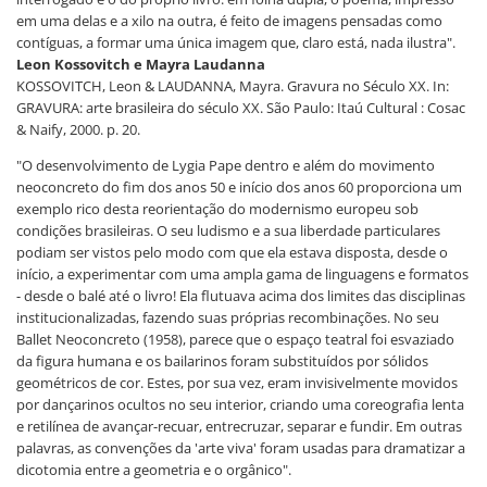
em uma delas e a xilo na outra, é feito de imagens pensadas como
contíguas, a formar uma única imagem que, claro está, nada ilustra".
Leon Kossovitch e Mayra Laudanna
KOSSOVITCH, Leon & LAUDANNA, Mayra. Gravura no Século XX. In:
GRAVURA: arte brasileira do século XX. São Paulo: Itaú Cultural : Cosac
& Naify, 2000. p. 20.
"O desenvolvimento de Lygia Pape dentro e além do movimento
neoconcreto do fim dos anos 50 e início dos anos 60 proporciona um
exemplo rico desta reorientação do modernismo europeu sob
condições brasileiras. O seu ludismo e a sua liberdade particulares
podiam ser vistos pelo modo com que ela estava disposta, desde o
início, a experimentar com uma ampla gama de linguagens e formatos
- desde o balé até o livro! Ela flutuava acima dos limites das disciplinas
institucionalizadas, fazendo suas próprias recombinações. No seu
Ballet Neoconcreto (1958), parece que o espaço teatral foi esvaziado
da figura humana e os bailarinos foram substituídos por sólidos
geométricos de cor. Estes, por sua vez, eram invisivelmente movidos
por dançarinos ocultos no seu interior, criando uma coreografia lenta
e retilínea de avançar-recuar, entrecruzar, separar e fundir. Em outras
palavras, as convenções da 'arte viva' foram usadas para dramatizar a
dicotomia entre a geometria e o orgânico".