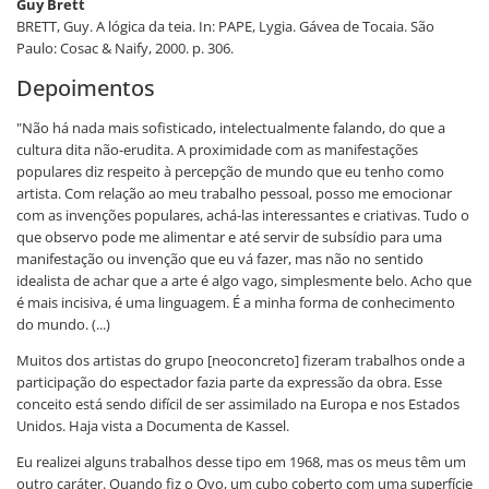
Guy Brett
BRETT, Guy. A lógica da teia. In: PAPE, Lygia. Gávea de Tocaia. São
Paulo: Cosac & Naify, 2000. p. 306.
Depoimentos
"Não há nada mais sofisticado, intelectualmente falando, do que a
cultura dita não-erudita. A proximidade com as manifestações
populares diz respeito à percepção de mundo que eu tenho como
artista. Com relação ao meu trabalho pessoal, posso me emocionar
com as invenções populares, achá-las interessantes e criativas. Tudo o
que observo pode me alimentar e até servir de subsídio para uma
manifestação ou invenção que eu vá fazer, mas não no sentido
idealista de achar que a arte é algo vago, simplesmente belo. Acho que
é mais incisiva, é uma linguagem. É a minha forma de conhecimento
do mundo. (...)
Muitos dos artistas do grupo [neoconcreto] fizeram trabalhos onde a
participação do espectador fazia parte da expressão da obra. Esse
conceito está sendo difícil de ser assimilado na Europa e nos Estados
Unidos. Haja vista a Documenta de Kassel.
Eu realizei alguns trabalhos desse tipo em 1968, mas os meus têm um
outro caráter. Quando fiz o Ovo, um cubo coberto com uma superfície