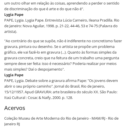
um outro olhar em relação às coisas, aprendendo a perder o sentido
de discriminação do que é arte e do que não é".
Lygia Pape
PAPE, Lygia. Lygia Pape. Entrevista Lúcia Carneiro, Ileana Pradilla. Rio
de Janeiro: Nova Aguilar, 1998. p. 21-22, 44-46, 53 e 74-75 (Palavra do
artista).
"Ao contrário do que se supõe, não é indiferente no concretismo fazer
gravura, pintura ou desenho. Se o artista se propõe um problema
gráfico, ele vai fazê-lo em gravura (...). Quanto às formas simples da
gravura concreta, creio que na feitura de um trabalho uma pergunta
sempre deve ser feita: isso é necessário? Poderia realizar por meios
mais simples? Daí o despojamento".
Lygia Pape
PAPE, Lygia. Debate sobre a gravura afirma Pape: "Os jovens devem
abrir o seu próprio caminho". Jornal do Brasil, Rio de Janeiro,
15/12/1957. Apud GRAVURA: arte brasileira do século XX. São Paulo:
Itaú Cultural : Cosac & Naify, 2000. p. 128.
Acervos
Coleção Museu de Arte Moderna do Rio de Janeiro - MAM/RJ - Rio de
Janeiro RJ