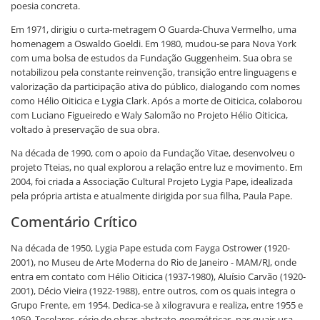
poesia concreta.
Em 1971, dirigiu o curta-metragem O Guarda-Chuva Vermelho, uma
homenagem a Oswaldo Goeldi. Em 1980, mudou-se para Nova York
com uma bolsa de estudos da Fundação Guggenheim. Sua obra se
notabilizou pela constante reinvenção, transição entre linguagens e
valorização da participação ativa do público, dialogando com nomes
como Hélio Oiticica e Lygia Clark. Após a morte de Oiticica, colaborou
com Luciano Figueiredo e Waly Salomão no Projeto Hélio Oiticica,
voltado à preservação de sua obra.
Na década de 1990, com o apoio da Fundação Vitae, desenvolveu o
projeto Tteias, no qual explorou a relação entre luz e movimento. Em
2004, foi criada a Associação Cultural Projeto Lygia Pape, idealizada
pela própria artista e atualmente dirigida por sua filha, Paula Pape.
Comentário Crítico
Na década de 1950, Lygia Pape estuda com Fayga Ostrower (1920-
2001), no Museu de Arte Moderna do Rio de Janeiro - MAM/RJ, onde
entra em contato com Hélio Oiticica (1937-1980), Aluísio Carvão (1920-
2001), Décio Vieira (1922-1988), entre outros, com os quais integra o
Grupo Frente, em 1954. Dedica-se à xilogravura e realiza, entre 1955 e
1959, Tecelares, série de obras abstrato-geométricas, nas quais usa