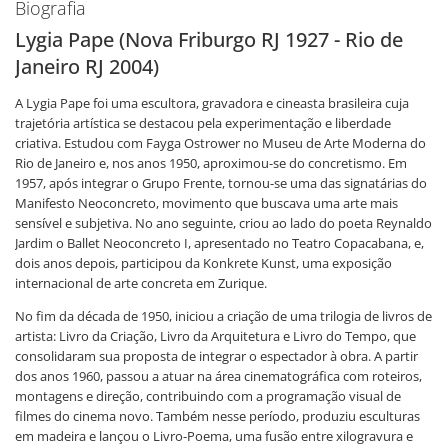
Biografia
Lygia Pape (Nova Friburgo RJ 1927 - Rio de
Janeiro RJ 2004)
A Lygia Pape foi uma escultora, gravadora e cineasta brasileira cuja
trajetória artística se destacou pela experimentação e liberdade
criativa. Estudou com Fayga Ostrower no Museu de Arte Moderna do
Rio de Janeiro e, nos anos 1950, aproximou-se do concretismo. Em
1957, após integrar o Grupo Frente, tornou-se uma das signatárias do
Manifesto Neoconcreto, movimento que buscava uma arte mais
sensível e subjetiva. No ano seguinte, criou ao lado do poeta Reynaldo
Jardim o Ballet Neoconcreto I, apresentado no Teatro Copacabana, e,
dois anos depois, participou da Konkrete Kunst, uma exposição
internacional de arte concreta em Zurique.
No fim da década de 1950, iniciou a criação de uma trilogia de livros de
artista: Livro da Criação, Livro da Arquitetura e Livro do Tempo, que
consolidaram sua proposta de integrar o espectador à obra. A partir
dos anos 1960, passou a atuar na área cinematográfica com roteiros,
montagens e direção, contribuindo com a programação visual de
filmes do cinema novo. Também nesse período, produziu esculturas
em madeira e lançou o Livro-Poema, uma fusão entre xilogravura e