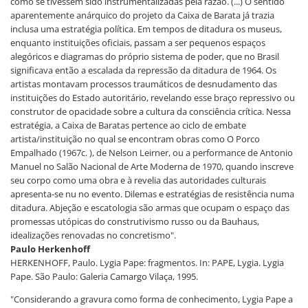
como se tivessem sido instrumentalizadas pela razão. (...) O sentido
aparentemente anárquico do projeto da Caixa de Barata já trazia
inclusa uma estratégia política. Em tempos de ditadura os museus,
enquanto instituições oficiais, passam a ser pequenos espaços
alegóricos e diagramas do próprio sistema de poder, que no Brasil
significava então a escalada da repressão da ditadura de 1964. Os
artistas montavam processos traumáticos de desnudamento das
instituições do Estado autoritário, revelando esse braço repressivo ou
construtor de opacidade sobre a cultura da consciência crítica. Nessa
estratégia, a Caixa de Baratas pertence ao ciclo de embate
artista/instituição no qual se encontram obras como O Porco
Empalhado (1967c. ), de Nelson Leirner, ou a performance de Antonio
Manuel no Salão Nacional de Arte Moderna de 1970, quando inscreve
seu corpo como uma obra e à revelia das autoridades culturais
apresenta-se nu no evento. Dilemas e estratégias de resistência numa
ditadura. Abjeção e escatologia são armas que ocupam o espaço das
promessas utópicas do construtivismo russo ou da Bauhaus,
idealizações renovadas no concretismo".
Paulo Herkenhoff
HERKENHOFF, Paulo. Lygia Pape: fragmentos. In: PAPE, Lygia. Lygia
Pape. São Paulo: Galeria Camargo Vilaça, 1995.
"Considerando a gravura como forma de conhecimento, Lygia Pape a