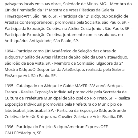
paisagens locais em suas obras, Soledade de Minas, MG. - Membro do
Júri de Premiação da "1ª Mostra de Artes Plásticas da Galeria
Fin&rsquoArt", São Paulo, SP. - Participa da 12ª &ldquoExposição de
Artistas Contemporâneos", promovida pela Sociarte, São Paulo, SP. -
Participa da Exposição Coletiva no Atelier Costa Junior, São Paulo, SP. -
Participa de Exposição Coletiva, juntamente com seus alunos, no
Anthiquárius Antiguidade, São Paulo, SP.
1994 - Participa como Júri Acadêmico de Seleção das obras do
&ldquo18º Salão de Artes Plásticas de São João da Boa Vista&rdquo,
São João da Boa Vista, SP. - Membro da Comissão Julgadora da 2ª
Mostra &ldquoO Despontar da Arte&rdquo, realizada pela Galeria
Fin&rsquoArt, São Paulo, SP.
1995 - Catalogado no &ldquoLe Guide MAYER: 33ª année&rdquo,
França. - Realiza Exposição Individual promovida pela Secretaria de
Cultura da Prefeitura Municipal de São José do Rio Preto, SP. - Realiza
Exposição Individual promovida pela Prefeitura do Município de
Jaboticabal, Jaboticabal, SP. - Participa da Exposição &ldquoGrande
Coletiva de Verão&rdquo, na Cavalier Galeria de Arte, Brasília, DF.
1996 - Participa do Projeto &ldquoAmerican Express OFF
GALLERY&rdquo, SP.