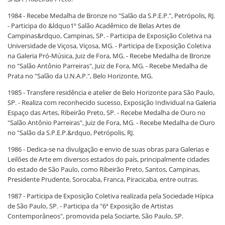
1984 - Recebe Medalha de Bronze no "Salão da S.P.E.P.", Petrópolis, RJ.
- Participa do &ldquo1º Salão Acadêmico de Belas Artes de
Campinas&rdquo, Campinas, SP. - Participa de Exposição Coletiva na
Universidade de Viçosa, Viçosa, MG. - Participa de Exposição Coletiva
na Galeria Pró-Música, Juiz de Fora, MG. - Recebe Medalha de Bronze
no "Salão Antônio Parreiras", Juiz de Fora, MG. - Recebe Medalha de
Prata no "Salão da U.N.A.P.", Belo Horizonte, MG.
1985 - Transfere residência e atelier de Belo Horizonte para São Paulo,
SP. - Realiza com reconhecido sucesso, Exposição Individual na Galeria
Espaço das Artes, Ribeirão Preto, SP. - Recebe Medalha de Ouro no
"Salão Antônio Parreiras", Juiz de Fora, MG. - Recebe Medalha de Ouro
no "Salão da S.P.E.P.&rdquo, Petrópolis, RJ.
1986 - Dedica-se na divulgação e envio de suas obras para Galerias e
Leilões de Arte em diversos estados do país, principalmente cidades
do estado de São Paulo, como Ribeirão Preto, Santos, Campinas,
Presidente Prudente, Sorocaba, Franca, Piracicaba, entre outras.
1987 - Participa de Exposição Coletiva realizada pela Sociedade Hípica
de São Paulo, SP. - Participa da "6ª Exposição de Artistas
Contemporâneos", promovida pela Sociarte, São Paulo, SP.