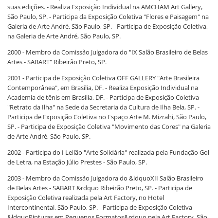
suas edições. - Realiza Exposição Individual na AMCHAM Art Gallery,
São Paulo, SP. - Participa da Exposição Coletiva "Flores e Paisagem" na
Galeria de Arte André, São Paulo, SP. - Participa de Exposição Coletiva,
na Galeria de Arte André, São Paulo, SP.
2000 - Membro da Comissão Julgadora do "IX Salão Brasileiro de Belas
Artes - SABART" Ribeirão Preto, SP.
2001 - Participa de Exposição Coletiva OFF GALLERY "Arte Brasileira
Contemporânea", em Brasília, DF. - Realiza Exposição Individual na
Academia de tênis em Brasília, DF. - Participa de Exposição Coletiva
"Retrato da Ilha" na Sede da Secretaria da Cultura de Ilha Bela, SP. -
Participa de Exposição Coletiva no Espaço Arte M. Mizrahi, São Paulo,
SP. - Participa de Exposição Coletiva "Movimento das Cores" na Galeria
de Arte André, São Paulo, SP.
2002 - Participa do I Leilão "Arte Solidária" realizada pela Fundação Gol
de Letra, na Estação Júlio Prestes - São Paulo, SP.
2003 - Membro da Comissão Julgadora do &ldquoXII Salão Brasileiro
de Belas Artes - SABART &rdquo Ribeirão Preto, SP. - Participa de
Exposição Coletiva realizada pela Art Factory, no Hotel
Intercontinental, São Paulo, SP. - Participa de Exposição Coletiva
&ldquoPinturas em Pequenos Formatos&rdquo pela Art Factory, São