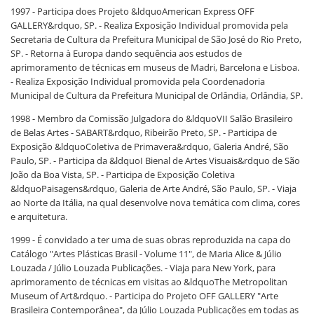
1997 - Participa does Projeto &ldquoAmerican Express OFF
GALLERY&rdquo, SP. - Realiza Exposição Individual promovida pela
Secretaria de Cultura da Prefeitura Municipal de São José do Rio Preto,
SP. - Retorna à Europa dando sequência aos estudos de
aprimoramento de técnicas em museus de Madri, Barcelona e Lisboa.
- Realiza Exposição Individual promovida pela Coordenadoria
Municipal de Cultura da Prefeitura Municipal de Orlândia, Orlândia, SP.
1998 - Membro da Comissão Julgadora do &ldquoVII Salão Brasileiro
de Belas Artes - SABART&rdquo, Ribeirão Preto, SP. - Participa de
Exposição &ldquoColetiva de Primavera&rdquo, Galeria André, São
Paulo, SP. - Participa da &ldquoI Bienal de Artes Visuais&rdquo de São
João da Boa Vista, SP. - Participa de Exposição Coletiva
&ldquoPaisagens&rdquo, Galeria de Arte André, São Paulo, SP. - Viaja
ao Norte da Itália, na qual desenvolve nova temática com clima, cores
e arquitetura.
1999 - É convidado a ter uma de suas obras reproduzida na capa do
Catálogo "Artes Plásticas Brasil - Volume 11", de Maria Alice & Júlio
Louzada / Júlio Louzada Publicações. - Viaja para New York, para
aprimoramento de técnicas em visitas ao &ldquoThe Metropolitan
Museum of Art&rdquo. - Participa do Projeto OFF GALLERY "Arte
Brasileira Contemporânea", da Júlio Louzada Publicações em todas as