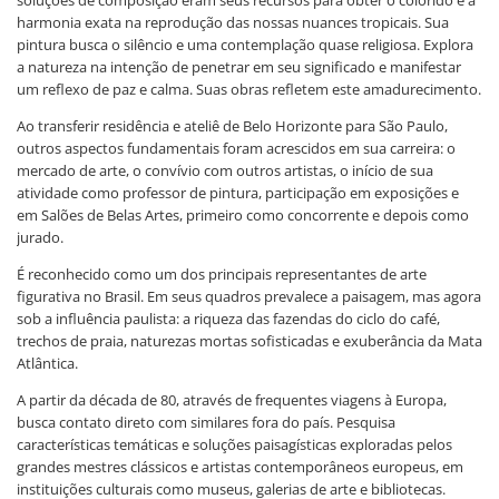
soluções de composição eram seus recursos para obter o colorido e a
harmonia exata na reprodução das nossas nuances tropicais. Sua
pintura busca o silêncio e uma contemplação quase religiosa. Explora
a natureza na intenção de penetrar em seu significado e manifestar
um reflexo de paz e calma. Suas obras refletem este amadurecimento.
Ao transferir residência e ateliê de Belo Horizonte para São Paulo,
outros aspectos fundamentais foram acrescidos em sua carreira: o
mercado de arte, o convívio com outros artistas, o início de sua
atividade como professor de pintura, participação em exposições e
em Salões de Belas Artes, primeiro como concorrente e depois como
jurado.
É reconhecido como um dos principais representantes de arte
figurativa no Brasil. Em seus quadros prevalece a paisagem, mas agora
sob a influência paulista: a riqueza das fazendas do ciclo do café,
trechos de praia, naturezas mortas sofisticadas e exuberância da Mata
Atlântica.
A partir da década de 80, através de frequentes viagens à Europa,
busca contato direto com similares fora do país. Pesquisa
características temáticas e soluções paisagísticas exploradas pelos
grandes mestres clássicos e artistas contemporâneos europeus, em
instituições culturais como museus, galerias de arte e bibliotecas.