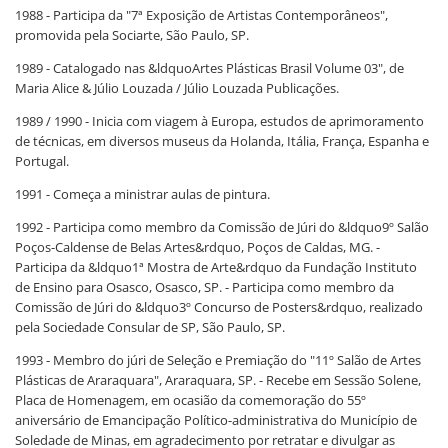
1988 - Participa da "7ª Exposição de Artistas Contemporâneos",
promovida pela Sociarte, São Paulo, SP.
1989 - Catalogado nas &ldquoArtes Plásticas Brasil Volume 03", de
Maria Alice & Júlio Louzada / Júlio Louzada Publicações.
1989 / 1990 - Inicia com viagem à Europa, estudos de aprimoramento
de técnicas, em diversos museus da Holanda, Itália, França, Espanha e
Portugal.
1991 - Começa a ministrar aulas de pintura.
1992 - Participa como membro da Comissão de Júri do &ldquo9º Salão
Poços-Caldense de Belas Artes&rdquo, Poços de Caldas, MG. -
Participa da &ldquo1ª Mostra de Arte&rdquo da Fundação Instituto
de Ensino para Osasco, Osasco, SP. - Participa como membro da
Comissão de Júri do &ldquo3º Concurso de Posters&rdquo, realizado
pela Sociedade Consular de SP, São Paulo, SP.
1993 - Membro do júri de Seleção e Premiação do "11º Salão de Artes
Plásticas de Araraquara", Araraquara, SP. - Recebe em Sessão Solene,
Placa de Homenagem, em ocasião da comemoração do 55º
aniversário de Emancipação Político-administrativa do Município de
Soledade de Minas, em agradecimento por retratar e divulgar as