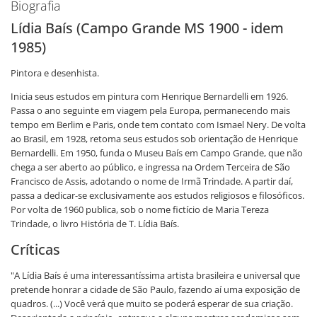
Biografia
Lídia Baís (Campo Grande MS 1900 - idem
1985)
Pintora e desenhista.
Inicia seus estudos em pintura com Henrique Bernardelli em 1926.
Passa o ano seguinte em viagem pela Europa, permanecendo mais
tempo em Berlim e Paris, onde tem contato com Ismael Nery. De volta
ao Brasil, em 1928, retoma seus estudos sob orientação de Henrique
Bernardelli. Em 1950, funda o Museu Baís em Campo Grande, que não
chega a ser aberto ao público, e ingressa na Ordem Terceira de São
Francisco de Assis, adotando o nome de Irmã Trindade. A partir daí,
passa a dedicar-se exclusivamente aos estudos religiosos e filosóficos.
Por volta de 1960 publica, sob o nome fictício de Maria Tereza
Trindade, o livro História de T. Lídia Baís.
Críticas
"A Lídia Baís é uma interessantíssima artista brasileira e universal que
pretende honrar a cidade de São Paulo, fazendo aí uma exposição de
quadros. (...) Você verá que muito se poderá esperar de sua criação.