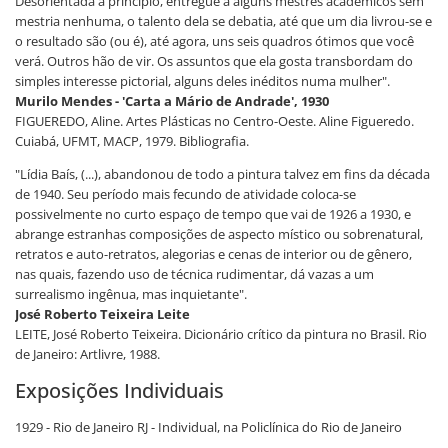
Desorientada a princípio, entregue a alguns mestres academicos sem
mestria nenhuma, o talento dela se debatia, até que um dia livrou-se e
o resultado são (ou é), até agora, uns seis quadros ótimos que você
verá. Outros hão de vir. Os assuntos que ela gosta transbordam do
simples interesse pictorial, alguns deles inéditos numa mulher".
Murilo Mendes - 'Carta a Mário de Andrade', 1930
FIGUEREDO, Aline. Artes Plásticas no Centro-Oeste. Aline Figueredo.
Cuiabá, UFMT, MACP, 1979. Bibliografia.
"Lídia Baís, (...), abandonou de todo a pintura talvez em fins da década
de 1940. Seu período mais fecundo de atividade coloca-se
possivelmente no curto espaço de tempo que vai de 1926 a 1930, e
abrange estranhas composições de aspecto místico ou sobrenatural,
retratos e auto-retratos, alegorias e cenas de interior ou de gênero,
nas quais, fazendo uso de técnica rudimentar, dá vazas a um
surrealismo ingênua, mas inquietante".
José Roberto Teixeira Leite
LEITE, José Roberto Teixeira. Dicionário crítico da pintura no Brasil. Rio
de Janeiro: Artlivre, 1988.
Exposições Individuais
1929 - Rio de Janeiro RJ - Individual, na Policlínica do Rio de Janeiro