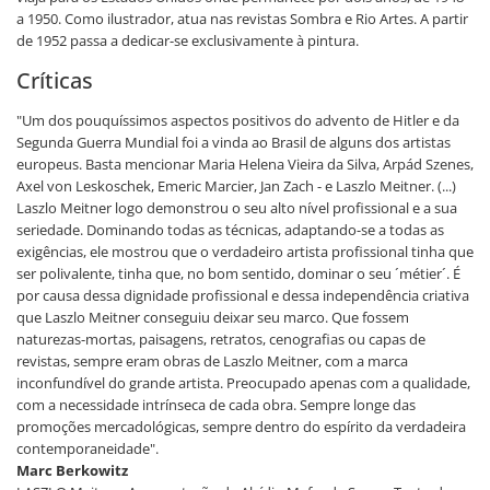
a 1950. Como ilustrador, atua nas revistas Sombra e Rio Artes. A partir
de 1952 passa a dedicar-se exclusivamente à pintura.
Críticas
"Um dos pouquíssimos aspectos positivos do advento de Hitler e da
Segunda Guerra Mundial foi a vinda ao Brasil de alguns dos artistas
europeus. Basta mencionar Maria Helena Vieira da Silva, Arpád Szenes,
Axel von Leskoschek, Emeric Marcier, Jan Zach - e Laszlo Meitner. (...)
Laszlo Meitner logo demonstrou o seu alto nível profissional e a sua
seriedade. Dominando todas as técnicas, adaptando-se a todas as
exigências, ele mostrou que o verdadeiro artista profissional tinha que
ser polivalente, tinha que, no bom sentido, dominar o seu ´métier´. É
por causa dessa dignidade profissional e dessa independência criativa
que Laszlo Meitner conseguiu deixar seu marco. Que fossem
naturezas-mortas, paisagens, retratos, cenografias ou capas de
revistas, sempre eram obras de Laszlo Meitner, com a marca
inconfundível do grande artista. Preocupado apenas com a qualidade,
com a necessidade intrínseca de cada obra. Sempre longe das
promoções mercadológicas, sempre dentro do espírito da verdadeira
contemporaneidade".
Marc Berkowitz