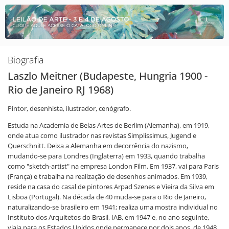
Biografia
Laszlo Meitner (Budapeste, Hungria 1900 -
Rio de Janeiro RJ 1968)
Pintor, desenhista, ilustrador, cenógrafo.
Estuda na Academia de Belas Artes de Berlim (Alemanha), em 1919,
onde atua como ilustrador nas revistas Simplissimus, Jugend e
Querschnitt. Deixa a Alemanha em decorrência do nazismo,
mudando-se para Londres (Inglaterra) em 1933, quando trabalha
como "sketch-artist" na empresa London Film. Em 1937, vai para Paris
(França) e trabalha na realização de desenhos animados. Em 1939,
reside na casa do casal de pintores Arpad Szenes e Vieira da Silva em
Lisboa (Portugal). Na década de 40 muda-se para o Rio de Janeiro,
naturalizando-se brasileiro em 1941; realiza uma mostra individual no
Instituto dos Arquitetos do Brasil, IAB, em 1947 e, no ano seguinte,
viaja para os Estados Unidos onde permanece por dois anos, de 1948