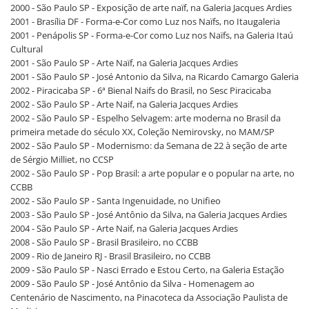
2000 - São Paulo SP - Exposição de arte naïf, na Galeria Jacques Ardies
2001 - Brasília DF - Forma-e-Cor como Luz nos Naïfs, no Itaugaleria
2001 - Penápolis SP - Forma-e-Cor como Luz nos Naïfs, na Galeria Itaú
Cultural
2001 - São Paulo SP - Arte Naïf, na Galeria Jacques Ardies
2001 - São Paulo SP - José Antonio da Silva, na Ricardo Camargo Galeria
2002 - Piracicaba SP - 6ª Bienal Naifs do Brasil, no Sesc Piracicaba
2002 - São Paulo SP - Arte Naif, na Galeria Jacques Ardies
2002 - São Paulo SP - Espelho Selvagem: arte moderna no Brasil da
primeira metade do século XX, Coleção Nemirovsky, no MAM/SP
2002 - São Paulo SP - Modernismo: da Semana de 22 à seção de arte
de Sérgio Milliet, no CCSP
2002 - São Paulo SP - Pop Brasil: a arte popular e o popular na arte, no
CCBB
2002 - São Paulo SP - Santa Ingenuidade, no Unifieo
2003 - São Paulo SP - José Antônio da Silva, na Galeria Jacques Ardies
2004 - São Paulo SP - Arte Naif, na Galeria Jacques Ardies
2008 - São Paulo SP - Brasil Brasileiro, no CCBB
2009 - Rio de Janeiro RJ - Brasil Brasileiro, no CCBB
2009 - São Paulo SP - Nasci Errado e Estou Certo, na Galeria Estação
2009 - São Paulo SP - José Antônio da Silva - Homenagem ao
Centenário de Nascimento, na Pinacoteca da Associação Paulista de