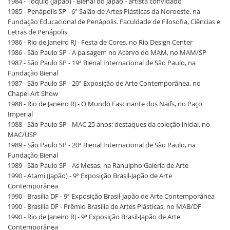
1984 - Tóquio (Japão) - Bienal do Japão - artista convidado
1985 - Penápolis SP - 6º Salão de Artes Plásticas da Noroeste, na
Fundação Educacional de Penápolis. Faculdade de Filosofia, Ciências e
Letras de Penápolis
1986 - Rio de Janeiro RJ - Festa de Cores, no Rio Design Center
1986 - São Paulo SP - A paisagem no Acervo do MAM, no MAM/SP
1987 - São Paulo SP - 19ª Bienal Internacional de São Paulo, na
Fundação Bienal
1987 - São Paulo SP - 20ª Exposição de Arte Contemporânea, no
Chapel Art Show
1988 - Rio de Janeiro RJ - O Mundo Fascinante dos Naïfs, no Paço
Imperial
1988 - São Paulo SP - MAC 25 anos: destaques da coleção inicial, no
MAC/USP
1989 - São Paulo SP - 20ª Bienal Internacional de São Paulo, na
Fundação Bienal
1989 - São Paulo SP - As Mesas, na Ranulpho Galeria de Arte
1990 - Atami (Japão) - 9ª Exposição Brasil-Japão de Arte
Contemporânea
1990 - Brasília DF - 9ª Exposição Brasil-Japão de Arte Contemporânea
1990 - Brasília DF - Prêmio Brasília de Artes Plásticas, no MAB/DF
1990 - Rio de Janeiro RJ - 9ª Exposição Brasil-Japão de Arte
Contemporânea