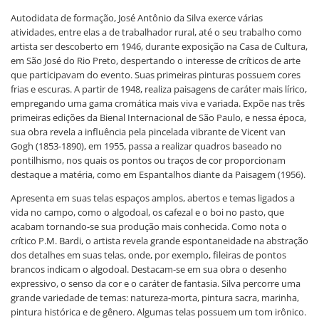
Autodidata de formação, José Antônio da Silva exerce várias
atividades, entre elas a de trabalhador rural, até o seu trabalho como
artista ser descoberto em 1946, durante exposição na Casa de Cultura,
em São José do Rio Preto, despertando o interesse de críticos de arte
que participavam do evento. Suas primeiras pinturas possuem cores
frias e escuras. A partir de 1948, realiza paisagens de caráter mais lírico,
empregando uma gama cromática mais viva e variada. Expõe nas três
primeiras edições da Bienal Internacional de São Paulo, e nessa época,
sua obra revela a influência pela pincelada vibrante de Vicent van
Gogh (1853-1890), em 1955, passa a realizar quadros baseado no
pontilhismo, nos quais os pontos ou traços de cor proporcionam
destaque a matéria, como em Espantalhos diante da Paisagem (1956).
Apresenta em suas telas espaços amplos, abertos e temas ligados a
vida no campo, como o algodoal, os cafezal e o boi no pasto, que
acabam tornando-se sua produção mais conhecida. Como nota o
crítico P.M. Bardi, o artista revela grande espontaneidade na abstração
dos detalhes em suas telas, onde, por exemplo, fileiras de pontos
brancos indicam o algodoal. Destacam-se em sua obra o desenho
expressivo, o senso da cor e o caráter de fantasia. Silva percorre uma
grande variedade de temas: natureza-morta, pintura sacra, marinha,
pintura histórica e de gênero. Algumas telas possuem um tom irônico.