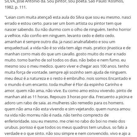
SILVA, José Antônio da. Sou pintor, sou poeta. São Paulo: Kosmos,
1982. p. 111.
"Leian com muita atençaõ esta aula do Silva que sou eu mesmo. nasci
errado e estou certo. para ser um bom artista ou pintor tem que
nascer sabendo. Eu não durmo com o olho de ninguém. tenho horror
a velhice. não confio em ninguem. levanto cedo e deito cedo.
amanhan é sempre outro dia. ja nasci analnafabeto e sou um
enquelectual. a vida não é so vida tem algo mais. pratico jinastica e de
manhan corro mais do que um cavallo. gosto muito do mar e nado
muito. tomo banho de sol todos os dias. não bebo e nem fumo. eu
mesmo sou o meu medico. quero viver e chegar aos 100 anos. tenho
muita força de vontade. sempre ajii sozinho sem ajuda de ninguem.
meu deuz é a natureza e o resto é embrulho. nois somos Encantado e
o mundo é um encanto. toda mulher é Flor da espinho Carinho e
amor. quem não ama, não vive. Eu como amo estou vivendo. pinto de
manhan até as 11 horas. Repouzo 3 horas por dia. Frecuento a picina e
adoro um rabo de saia. as mulheres são remedio para os homens.
quem não ama não esta vivendo e sim vejetando. quem nunca amou
na vida não morreu não é nada. não tenho comprecto de
enferioridade. sou eu mesmo. me criei no rabo do boi no meio dos
urubus. porisso é que todos os meus quadros tem urubus. so falo a
verdade e o que sinto. não sou simpre e nem convencido. vivo e ajo a