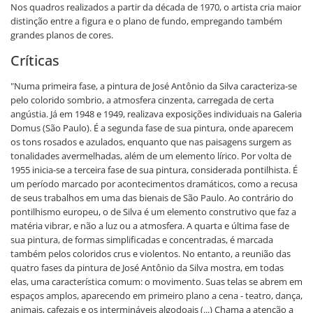
Nos quadros realizados a partir da década de 1970, o artista cria maior
distinção entre a figura e o plano de fundo, empregando também
grandes planos de cores.
Críticas
"Numa primeira fase, a pintura de José Antônio da Silva caracteriza-se
pelo colorido sombrio, a atmosfera cinzenta, carregada de certa
angústia. Já em 1948 e 1949, realizava exposições individuais na Galeria
Domus (São Paulo). É a segunda fase de sua pintura, onde aparecem
os tons rosados e azulados, enquanto que nas paisagens surgem as
tonalidades avermelhadas, além de um elemento lírico. Por volta de
1955 inicia-se a terceira fase de sua pintura, considerada pontilhista. É
um período marcado por acontecimentos dramáticos, como a recusa
de seus trabalhos em uma das bienais de São Paulo. Ao contrário do
pontilhismo europeu, o de Silva é um elemento construtivo que faz a
matéria vibrar, e não a luz ou a atmosfera. A quarta e última fase de
sua pintura, de formas simplificadas e concentradas, é marcada
também pelos coloridos crus e violentos. No entanto, a reunião das
quatro fases da pintura de José Antônio da Silva mostra, em todas
elas, uma característica comum: o movimento. Suas telas se abrem em
espaços amplos, aparecendo em primeiro plano a cena - teatro, dança,
animais, cafezais e os intermináveis algodoais (...) Chama a atenção a