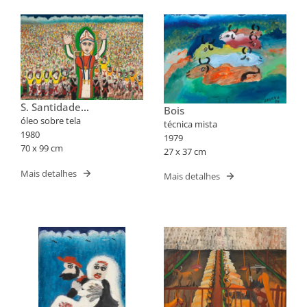
S. Santidade
Bois
Abençoando o Brasil
óleo sobre tela
técnica mista
1980
1979
70 x 99 cm
27 x 37 cm
Mais detalhes
Mais detalhes