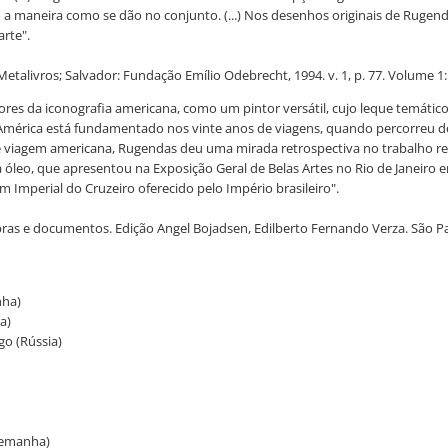
a maneira como se dão no conjunto. (...) Nos desenhos originais de Rugend
rte".
Metalivros; Salvador: Fundação Emílio Odebrecht, 1994. v. 1, p. 77. Volume 
res da iconografia americana, como um pintor versátil, cujo leque temático
América está fundamentado nos vinte anos de viagens, quando percorreu des
nde viagem americana, Rugendas deu uma mirada retrospectiva no trabalho re
 a óleo, que apresentou na Exposição Geral de Belas Artes no Rio de Janeiro
 Imperial do Cruzeiro oferecido pelo Império brasileiro".
as e documentos. Edição Angel Bojadsen, Edilberto Fernando Verza. São Pau
nha)
a)
go (Rússia)
Alemanha)