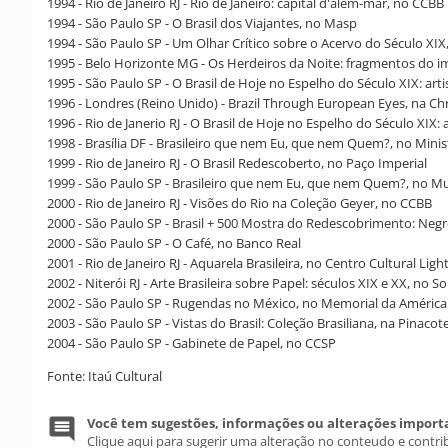
1994 - Rio de Janeiro RJ - Rio de Janeiro: capital d'além-mar, no CCBB
1994 - São Paulo SP - O Brasil dos Viajantes, no Masp
1994 - São Paulo SP - Um Olhar Crítico sobre o Acervo do Século XI
1995 - Belo Horizonte MG - Os Herdeiros da Noite: fragmentos do i
1995 - São Paulo SP - O Brasil de Hoje no Espelho do Século XIX: ar
1996 - Londres (Reino Unido) - Brazil Through European Eyes, na Chri
1996 - Rio de Janerio RJ - O Brasil de Hoje no Espelho do Século XIX
1998 - Brasília DF - Brasileiro que nem Eu, que nem Quem?, no Minis
1999 - Rio de Janeiro RJ - O Brasil Redescoberto, no Paço Imperial
1999 - São Paulo SP - Brasileiro que nem Eu, que nem Quem?, no Muse
2000 - Rio de Janeiro RJ - Visões do Rio na Coleção Geyer, no CCBB
2000 - São Paulo SP - Brasil + 500 Mostra do Redescobrimento: Neg
2000 - São Paulo SP - O Café, no Banco Real
2001 - Rio de Janeiro RJ - Aquarela Brasileira, no Centro Cultural Ligh
2002 - Niterói RJ - Arte Brasileira sobre Papel: séculos XIX e XX, no S
2002 - São Paulo SP - Rugendas no México, no Memorial da América
2003 - São Paulo SP - Vistas do Brasil: Coleção Brasiliana, na Pinaco
2004 - São Paulo SP - Gabinete de Papel, no CCSP
Fonte: Itaú Cultural
Você tem sugestões, informações ou alterações import
Clique aqui para sugerir uma alteração no conteudo e contri