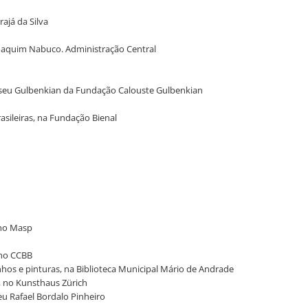
ajá da Silva
Joaquim Nabuco. Administração Central
Museu Gulbenkian da Fundação Calouste Gulbenkian
rasileiras, na Fundação Bienal
 no Masp
, no CCBB
enhos e pinturas, na Biblioteca Municipal Mário de Andrade
g, no Kunsthaus Zürich
seu Rafael Bordalo Pinheiro