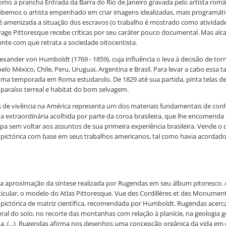
mo a prancha Entrada da Barra do Rio de Janeiro gravada pelo artista român
cebemos o artista empenhado em criar imagens idealizadas, mais programáti
o é amenizada a situação dos escravos (o trabalho é mostrado como ativid
yage Pittoresque recebe críticas por seu caráter pouco documental. Mas alca
nte com que retrata a sociedade oitocentista.
xander von Humboldt (1769 - 1859), cuja influência o leva à decisão de tor
 México, Chile, Peru, Uruguai, Argentina e Brasil. Para levar a cabo essa ta
ma temporada em Roma estudando. De 1829 até sua partida, pinta telas de 
araíso terreal e habitat do bom selvagem.
os de vivência na América representa um dos materiais fundamentais de co
extraordinária acolhida por parte da coroa brasileira, que lhe encomenda di
ropa sem voltar aos assuntos de sua primeira experiência brasileira. Vende o
o pictórica com base em seus trabalhos americanos, tal como havia acordad
ira aproximação da síntese realizada por Rugendas em seu álbum pitoresco
ticular, o modelo do Atlas Pittoresque. Vue des Cordillères et des Monumen
ão pictórica de matriz científica, recomendada por Humboldt, Rugendas acerca
l do solo, no recorte das montanhas com relação à planície, na geologia 
na. (...) Rugendas afirma nos desenhos uma concepção orgânica da vida e