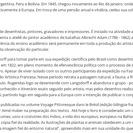
Argentina, Peru e Bolívia. Em 1845, chegou novamente ao Rio de Janeiro, onde
tivamente à Europa. Em troca de uma pensão anual e vitalícia, cedeu sua col
desenhistas, pintores, gravadores e impressores. É iniciado na atividade art
qüenta o ateliê do pintor acadêmico de batalhas Albrecht Adam (1786 - 186
fluência do ensino acadêmico será permanente em toda a produção do artist
da observação do particular.
ff para tomar parte em sua expedição científica pelo Brasil como desenhista
o em 1822, em pleno momento de efervescência política com o processo de 
leiro. Apesar de viver isolado com os outros participantes da expedição na 
Artística Francesa. Nesse período retrata a paisagem natural, a fauna, a flora
ulo. Rugendas logo se desentende com Langsdorff e abandona o grupo - po
onhecido o itinerário exato seguido pelo artista, mas pelos desenhos reali
5, partindo logo em seguida para a Europa com a intenção de publicar o con
publicadas no volume Voyage Pittoresque dans le Brésil (edição bilíngüe fr
tor Aimé Huber na preparação dos textos . Até hoje o livro é considerado u
ostumes, usos e costumes dos índios, a vida dos europeus, europeus na Bah
ópia fiel da realidade. As ilustrações de plantas e animais obedecem a um c
"uma imagem fiel do entorno natural", apreendido mais em sua unidade do q