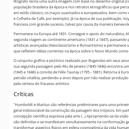
litógrafo recria uma outra imagem com base no desenho original (co
população brasileira da época e nos retratos etnográficos que per
em estilo clássico, os traços suavizados e europeizados, bem com
e Colheita de Café, por exemplo). Já na época de sua publicação, Vo
francesa com grande sucesso, talvez por causa da maneira benevole
Permanece na Europa até 1831. Consegue o apoio do naturalista, Ale
segunda viagem ao continente americano (1831 a 1847), passando pelo
artísticas avançadas (Neoclassicismo e Romantismo) e permanece u
que refletem idéias correntes na época sobre o Novo Mundo como p
O conjunto gráfico e pictórico realizado por Rugendas em seus an
sua segunda passagem pelo Rio de Janeiro (1845-1846) encontra uma 
(1845 e 1846) a convite de Félix Taunay (1795 - 1881). Retorna à Eu
pensão vitalícia, perdendo-a anos depois por não realizar produçã
pela certeza do fracasso artístico.
Críticas
"Humboldt e Martius são referências preliminares para uma prime
geral indissociável da construção da paisagem dos trópicos. Em par
concepção científica expressa pela arte (...) Apropriando-se da vis
são definidas e se manifestam simultaneamente na conformação gera
transformar aspectos físicos em esfera cosmogônica da vida huma