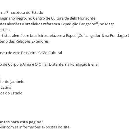
X, na Pinacoteca do Estado
maginário negro, no Centro de Cultura de Belo Horizonte
tistas alemães e brasileiros refazem a Expedição Langsdorff, no Masp
stie's
: artistas alemães e brasileiros refazem a Expedição Langsdorff, na Fundação 
tério das Relações Exteriores
u de Arte Brasileira. Salão Cultural
ro de Corpo e Alma e O Olhar Distante, na Fundação Bienal
t
olar do Jambeiro
 Latina
teca do Estado
antes para esta pagina?
buir com as informações expostas no site.