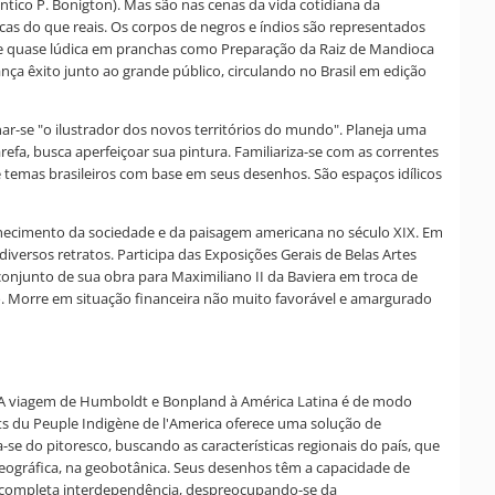
tico P. Bonigton). Mas são nas cenas da vida cotidiana da
cas do que reais. Os corpos de negros e índios são representados
ade quase lúdica em pranchas como Preparação da Raiz de Mandioca
nça êxito junto ao grande público, circulando no Brasil em edição
nar-se "o ilustrador dos novos territórios do mundo". Planeja uma
refa, busca aperfeiçoar sua pintura. Familiariza-se com as correntes
temas brasileiros com base em seus desenhos. São espaços idílicos
nhecimento da sociedade e da paisagem americana no século XIX. Em
versos retratos. Participa das Exposições Gerais de Belas Artes
 conjunto de sua obra para Maximiliano II da Baviera em troca de
o. Morre em situação financeira não muito favorável e amargurado
. A viagem de Humboldt e Bonpland à América Latina é de modo
ts du Peuple Indigène de l'America oferece uma solução de
-se do pitoresco, buscando as características regionais do país, que
geográfica, na geobotânica. Seus desenhos têm a capacidade de
m completa interdependência, despreocupando-se da