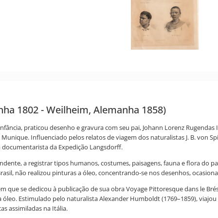
nha 1802 - Weilheim, Alemanha 1858)
infância, praticou desenho e gravura com seu pai, Johann Lorenz Rugendas 
Munique. Influenciado pelos relatos de viagem dos naturalistas J. B. von Spi
a documentarista da Expedição Langsdorff.
nte, a registrar tipos humanos, costumes, paisagens, fauna e flora do país
Brasil, não realizou pinturas a óleo, concentrando-se nos desenhos, ocasio
m que se dedicou à publicação de sua obra Voyage Pittoresque dans le Brésil
a óleo. Estimulado pelo naturalista Alexander Humboldt (1769–1859), viajou
as assimiladas na Itália.