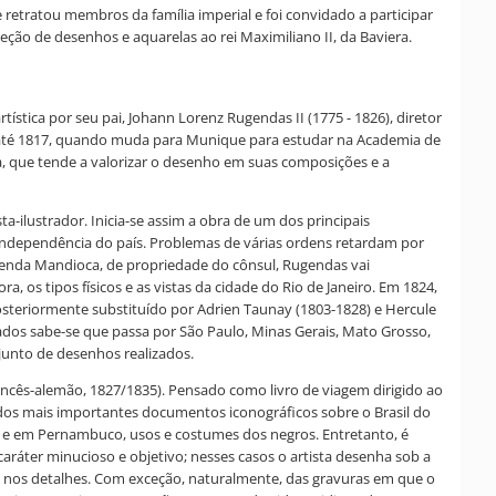
 retratou membros da família imperial e foi convidado a participar
eção de desenhos e aquarelas ao rei Maximiliano II, da Baviera.
ística por seu pai, Johann Lorenz Rugendas II (1775 - 1826), diretor
2) até 1817, quando muda para Munique para estudar na Academia de
a, que tende a valorizar o desenho em suas composições e a
-ilustrador. Inicia-se assim a obra de um dos principais
independência do país. Problemas de várias ordens retardam por
Fazenda Mandioca, de propriedade do cônsul, Rugendas vai
, os tipos físicos e as vistas da cidade do Rio de Janeiro. Em 1824,
steriormente substituído por Adrien Taunay (1803-1828) e Hercule
zados sabe-se que passa por São Paulo, Minas Gerais, Mato Grosso,
junto de desenhos realizados.
ancês-alemão, 1827/1835). Pensado como livro de viagem dirigido ao
m dos mais importantes documentos iconográficos sobre o Brasil do
ia e em Pernambuco, usos e costumes dos negros. Entretanto, é
aráter minucioso e objetivo; nesses casos o artista desenha sob a
ue nos detalhes. Com exceção, naturalmente, das gravuras em que o