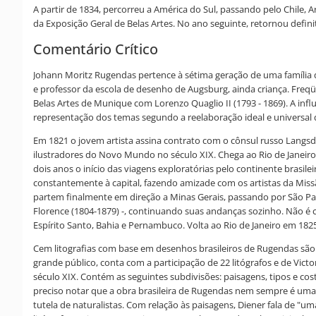
A partir de 1834, percorreu a América do Sul, passando pelo Chile, 
da Exposição Geral de Belas Artes. No ano seguinte, retornou defini
Comentário Crítico
Johann Moritz Rugendas pertence à sétima geração de uma família de 
e professor da escola de desenho de Augsburg, ainda criança. Fre
Belas Artes de Munique com Lorenzo Quaglio II (1793 - 1869). A in
representação dos temas segundo a reelaboração ideal e universal 
Em 1821 o jovem artista assina contrato com o cônsul russo Langsdor
ilustradores do Novo Mundo no século XIX. Chega ao Rio de Janeir
dois anos o início das viagens exploratórias pelo continente brasi
constantemente à capital, fazendo amizade com os artistas da Missão 
partem finalmente em direção a Minas Gerais, passando por São Pa
Florence (1804-1879) -, continuando suas andanças sozinho. Não é c
Espírito Santo, Bahia e Pernambuco. Volta ao Rio de Janeiro em 182
Cem litografias com base em desenhos brasileiros de Rugendas são 
grande público, conta com a participação de 22 litógrafos e de Vic
século XIX. Contém as seguintes subdivisões: paisagens, tipos e c
preciso notar que a obra brasileira de Rugendas nem sempre é uma c
tutela de naturalistas. Com relação às paisagens, Diener fala de 