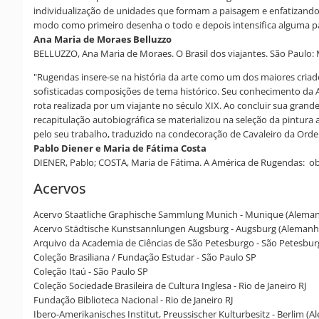
individualização de unidades que formam a paisagem e enfatizando 
modo como primeiro desenha o todo e depois intensifica alguma pa
Ana Maria de Moraes Belluzzo
BELLUZZO, Ana Maria de Moraes. O Brasil dos viajantes. São Paulo: 
"Rugendas insere-se na história da arte como um dos maiores criado
sofisticadas composições de tema histórico. Seu conhecimento da 
rota realizada por um viajante no século XIX. Ao concluir sua gra
recapitulação autobiográfica se materializou na seleção da pintura
pelo seu trabalho, traduzido na condecoração de Cavaleiro da Ordem
Pablo Diener e Maria de Fátima Costa
DIENER, Pablo; COSTA, Maria de Fátima. A América de Rugendas: obr
Acervos
Acervo Staatliche Graphische Sammlung Munich - Munique (Alema
Acervo Städtische Kunstsannlungen Augsburg - Augsburg (Alemanh
Arquivo da Academia de Ciências de São Petesburgo - São Petesbur
Coleção Brasiliana / Fundação Estudar - São Paulo SP
Coleção Itaú - São Paulo SP
Coleção Sociedade Brasileira de Cultura Inglesa - Rio de Janeiro RJ
Fundação Biblioteca Nacional - Rio de Janeiro RJ
Ibero-Amerikanisches Institut, Preussischer Kulturbesitz - Berlim (