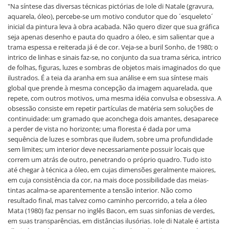
"Na síntese das diversas técnicas pictórias de Iole di Natale (gravura,
aquarela, óleo), percebe-se um motivo condutor que do ´esqueleto´
inicial da pintura leva à obra acabada. Não quero dizer que sua gráfica
seja apenas desenho e pauta do quadro a óleo, e sim salientar que a
trama espessa e reiterada já é de cor. Veja-se a buril Sonho, de 1980; o
intrico de linhas e sinais faz-se, no conjunto da sua trama sérica, intrico
de folhas, figuras, luzes e sombras de objetos mais imaginados do que
ilustrados. É a teia da aranha em sua análise e em sua síntese mais
global que prende à mesma concepção da imagem aquarelada, que
repete, com outros motivos, uma mesma idéia convulsa e obsessiva. A
obsessão consiste em repetir partículas de matéria sem soluções de
continuidade: um gramado que aconchega dois amantes, desaparece
a perder de vista no horizonte; uma floresta é dada por uma
sequência de luzes e sombras que iludem, sobre uma profundidade
sem limites; um interior deve necessariamente possuir locais que
correm um atrás de outro, penetrando o próprio quadro. Tudo isto
até chegar à técnica a óleo, em cujas dimensões geralmente maiores,
em cuja consistência da cor, na mais doce possibilidade das meias-
tintas acalma-se aparentemente a tensão interior. Não como
resultado final, mas talvez como caminho percorrido, a tela a óleo
Mata (1980) faz pensar no inglês Bacon, em suas sinfonias de verdes,
em suas transparências, em distâncias ilusórias. Iole di Natale é artista