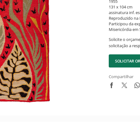
1955
131 x 104 cm
assinatura inf. es
Reproduzido na R
Participou da ex
Misericórdia em 
Solicite o orçam
solicitação a res
SOLICITAR 
Compartilhar