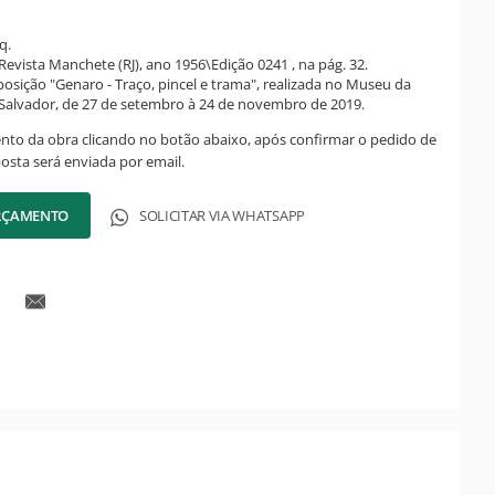
q.
evista Manchete (RJ), ano 1956\Edição 0241 , na pág. 32.
posição "Genaro - Traço, pincel e trama", realizada no Museu da
Salvador, de 27 de setembro à 24 de novembro de 2019.
ento da obra clicando no botão abaixo, após confirmar o pedido de
posta será enviada por email.
ORÇAMENTO
SOLICITAR VIA WHATSAPP