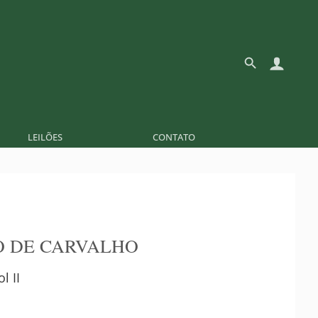
LEILÕES
CONTATO
 DE CARVALHO
l II