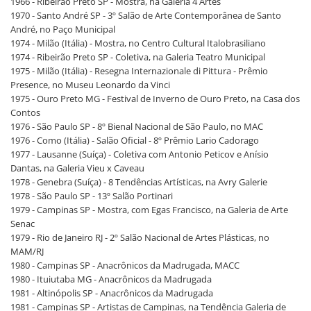
1966 - Ribeirão Preto SP - Mostra, na Galeria 4 Artes
1970 - Santo André SP - 3º Salão de Arte Contemporânea de Santo
André, no Paço Municipal
1974 - Milão (Itália) - Mostra, no Centro Cultural Italobrasiliano
1974 - Ribeirão Preto SP - Coletiva, na Galeria Teatro Municipal
1975 - Milão (Itália) - Resegna Internazionale di Pittura - Prêmio
Presence, no Museu Leonardo da Vinci
1975 - Ouro Preto MG - Festival de Inverno de Ouro Preto, na Casa dos
Contos
1976 - São Paulo SP - 8º Bienal Nacional de São Paulo, no MAC
1976 - Como (Itália) - Salão Oficial - 8º Prêmio Lario Cadorago
1977 - Lausanne (Suíça) - Coletiva com Antonio Peticov e Anísio
Dantas, na Galeria Vieu x Caveau
1978 - Genebra (Suíça) - 8 Tendências Artísticas, na Avry Galerie
1978 - São Paulo SP - 13º Salão Portinari
1979 - Campinas SP - Mostra, com Egas Francisco, na Galeria de Arte
Senac
1979 - Rio de Janeiro RJ - 2º Salão Nacional de Artes Plásticas, no
MAM/RJ
1980 - Campinas SP - Anacrônicos da Madrugada, MACC
1980 - Ituiutaba MG - Anacrônicos da Madrugada
1981 - Altinópolis SP - Anacrônicos da Madrugada
1981 - Campinas SP - Artistas de Campinas, na Tendência Galeria de