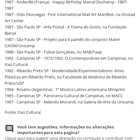
1987 - Andeville (França) - Happy Birthday Marcel Duchamp - 1887-
1987
1987 - Oslo (Noruega) - First International Mail Art Manifest, na Onstad
Art Center
1987 - São Paulo SP - Arte Postal - A Trama do Gosto, na Fundação
Bienal
1987 - São Paulo SP - Projeto para 6 painéis do conjunto Mater
CAISM/Unicamp
1988 - São Paulo SP - Fúlvia Gonçalves, no MAB/Faap
1992 - Campinas SP - 1972/1992: O Contemporâneo em Campinas, no
Itaú Cultural
1992 - Ribeirão Preto SP - Modernidade/Experimentalismo: Artes
Plásticas em Ribeirão Preto, na Faculdade de Medicina de Ribeirão
Preto/USP
1994 - Rosário (Argentina) - 1ª Mostra Latino-americana Miniprint
1995 - Campinas SP - Panorama Cultural de Campinas, no MACC
1997 - Campinas SP - Relendo Morandi, na Galeria de Arte da Unicamp
Fonte: Itaú Cultural
Você tem sugestões, informações ou alterações
importantes para esta pagina?
Clique aqui para sugerir uma alteração no conteudo e contribuir com