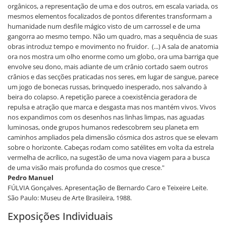
orgânicos, a representação de uma e dos outros, em escala variada, os
mesmos elementos focalizados de pontos diferentes transformam a
humanidade num desfile mágico visto de um carrossel e de uma
gangorra ao mesmo tempo. Não um quadro, mas a sequência de suas
obras introduz tempo e movimento no fruidor. (...) A sala de anatomia
ora nos mostra um olho enorme como um globo, ora uma barriga que
envolve seu dono, mais adiante de um crânio cortado saem outros
crânios e das secções praticadas nos seres, em lugar de sangue, parece
um jogo de bonecas russas, brinquedo inesperado, nos salvando à
beira do colapso. A repetição parece a coexistência geradora de
repulsa e atração que marca e desgasta mas nos mantém vivos. Vivos
nos expandimos com os desenhos nas linhas limpas, nas aguadas
luminosas, onde grupos humanos redescobrem seu planeta em
caminhos ampliados pela dimensão cósmica dos astros que se elevam
sobre o horizonte. Cabeças rodam como satélites em volta da estrela
vermelha de acrílico, na sugestão de uma nova viagem para a busca
de uma visão mais profunda do cosmos que cresce."
Pedro Manuel
FÚLVIA Gonçalves. Apresentação de Bernardo Caro e Teixeire Leite.
São Paulo: Museu de Arte Brasileira, 1988.
Exposições Individuais