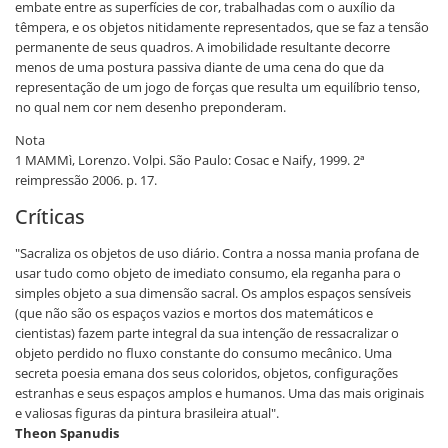
embate entre as superfícies de cor, trabalhadas com o auxílio da
têmpera, e os objetos nitidamente representados, que se faz a tensão
permanente de seus quadros. A imobilidade resultante decorre
menos de uma postura passiva diante de uma cena do que da
representação de um jogo de forças que resulta um equilíbrio tenso,
no qual nem cor nem desenho preponderam.
Nota
1 MAMMì, Lorenzo. Volpi. São Paulo: Cosac e Naify, 1999. 2ª
reimpressão 2006. p. 17.
Críticas
"Sacraliza os objetos de uso diário. Contra a nossa mania profana de
usar tudo como objeto de imediato consumo, ela reganha para o
simples objeto a sua dimensão sacral. Os amplos espaços sensíveis
(que não são os espaços vazios e mortos dos matemáticos e
cientistas) fazem parte integral da sua intenção de ressacralizar o
objeto perdido no fluxo constante do consumo mecânico. Uma
secreta poesia emana dos seus coloridos, objetos, configurações
estranhas e seus espaços amplos e humanos. Uma das mais originais
e valiosas figuras da pintura brasileira atual".
Theon Spanudis