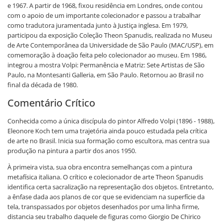
e 1967. A partir de 1968, fixou residência em Londres, onde contou
com o apoio de um importante colecionador e passou a trabalhar
como tradutora juramentada junto à Justiça inglesa. Em 1979,
participou da exposição Coleção Theon Spanudis, realizada no Museu
de Arte Contemporânea da Universidade de São Paulo (MAC/USP), em
comemoração à doação feita pelo colecionador ao museu. Em 1986,
integrou a mostra Volpi: Permanência e Matriz: Sete Artistas de São
Paulo, na Montesanti Galleria, em São Paulo. Retornou ao Brasil no
final da década de 1980.
Comentário Crítico
Conhecida como a única discípula do pintor Alfredo Volpi (1896 - 1988),
Eleonore Koch tem uma trajetória ainda pouco estudada pela crítica
de arte no Brasil. Inicia sua formação como escultora, mas centra sua
produção na pintura a partir dos anos 1950.
À primeira vista, sua obra encontra semelhanças com a pintura
metafísica italiana. O crítico e colecionador de arte Theon Spanudis
identifica certa sacralização na representação dos objetos. Entretanto,
a ênfase dada aos planos de cor que se evidenciam na superfície da
tela, transpassados por objetos desenhados por uma linha firme,
distancia seu trabalho daquele de figuras como Giorgio De Chirico