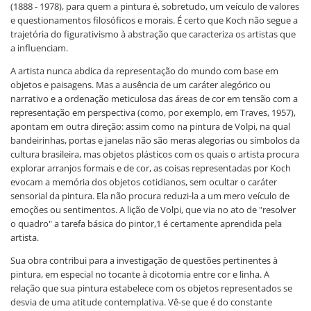
(1888 - 1978), para quem a pintura é, sobretudo, um veículo de valores
e questionamentos filosóficos e morais. É certo que Koch não segue a
trajetória do figurativismo à abstração que caracteriza os artistas que
a influenciam.
A artista nunca abdica da representação do mundo com base em
objetos e paisagens. Mas a ausência de um caráter alegórico ou
narrativo e a ordenação meticulosa das áreas de cor em tensão com a
representação em perspectiva (como, por exemplo, em Traves, 1957),
apontam em outra direção: assim como na pintura de Volpi, na qual
bandeirinhas, portas e janelas não são meras alegorias ou símbolos da
cultura brasileira, mas objetos plásticos com os quais o artista procura
explorar arranjos formais e de cor, as coisas representadas por Koch
evocam a memória dos objetos cotidianos, sem ocultar o caráter
sensorial da pintura. Ela não procura reduzi-la a um mero veículo de
emoções ou sentimentos. A lição de Volpi, que via no ato de "resolver
o quadro" a tarefa básica do pintor,1 é certamente aprendida pela
artista.
Sua obra contribui para a investigação de questões pertinentes à
pintura, em especial no tocante à dicotomia entre cor e linha. A
relação que sua pintura estabelece com os objetos representados se
desvia de uma atitude contemplativa. Vê-se que é do constante