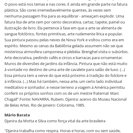
O povo está nos temas e nas cores. E ainda em grande parte na fatura
plástica. São cores irremediavelmente quentes, às vezes sem
nenhuma passagem fria para as equilibrar - ameaçam explodir. Uma
fatura lisa de arte cem por cento decorativa, cartaz, tapete, painel ou
ilustração de livro. Ela pertence à fase em que a arte se alimenta de
sangue folclórico, fontes primitivas, arte rudemente lírica e popular.
Sua pintura passou pelas neves de Nova York e voltou como era em
espírito. Mesmo as cenas da Babilônia gelada assumem não sei que
misteriosa atmosfera camponesa e plebéia. Brenghel visita o subúrbio.
Arte decorativa, pedindo cafés e circos e barracas para ornamentar.
Muros de diversões de jardins da infância. Pintura que não está muito
à vontade no destino de uma arte de cavalete para salão de luxo. (...)
Essa pintura tem a verve do que está próximo à tradição do folclore e
à infância. (...) Mas há também, nessa arte, um certo lado individual
meditativo e sonhador, e nesse terreno a viagem à América permitiu
conferir os próprios sonhos com os de um mestre fraternal: Marc
Chagall".Fonte: NAVARRA, Rubem. Djanira: acervo do Museu Nacional
de Belas Artes. Rio de Janeiro: Colorama, 1985.
Mário Barata
Djanira da Motta e Silva como força vital da arte brasileira
"Djanira trabalha como respira. Horas e horas, com ou sem saúde,