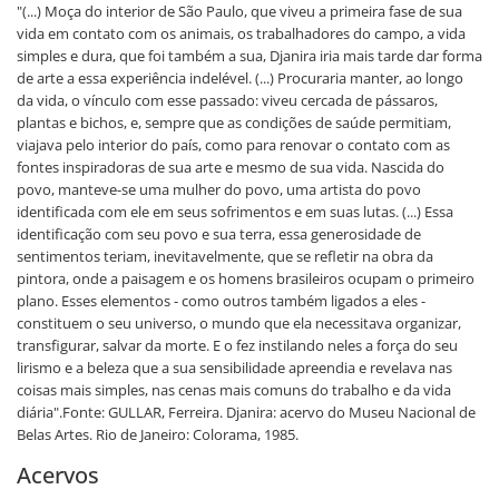
"(...) Moça do interior de São Paulo, que viveu a primeira fase de sua
vida em contato com os animais, os trabalhadores do campo, a vida
simples e dura, que foi também a sua, Djanira iria mais tarde dar forma
de arte a essa experiência indelével. (...) Procuraria manter, ao longo
da vida, o vínculo com esse passado: viveu cercada de pássaros,
plantas e bichos, e, sempre que as condições de saúde permitiam,
viajava pelo interior do país, como para renovar o contato com as
fontes inspiradoras de sua arte e mesmo de sua vida. Nascida do
povo, manteve-se uma mulher do povo, uma artista do povo
identificada com ele em seus sofrimentos e em suas lutas. (...) Essa
identificação com seu povo e sua terra, essa generosidade de
sentimentos teriam, inevitavelmente, que se refletir na obra da
pintora, onde a paisagem e os homens brasileiros ocupam o primeiro
plano. Esses elementos - como outros também ligados a eles -
constituem o seu universo, o mundo que ela necessitava organizar,
transfigurar, salvar da morte. E o fez instilando neles a força do seu
lirismo e a beleza que a sua sensibilidade apreendia e revelava nas
coisas mais simples, nas cenas mais comuns do trabalho e da vida
diária".Fonte: GULLAR, Ferreira. Djanira: acervo do Museu Nacional de
Belas Artes. Rio de Janeiro: Colorama, 1985.
Acervos