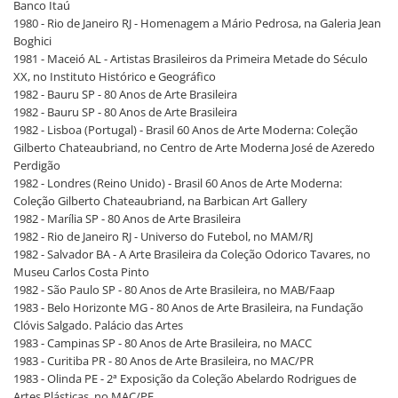
Banco Itaú
1980 - Rio de Janeiro RJ - Homenagem a Mário Pedrosa, na Galeria Jean
Boghici
1981 - Maceió AL - Artistas Brasileiros da Primeira Metade do Século
XX, no Instituto Histórico e Geográfico
1982 - Bauru SP - 80 Anos de Arte Brasileira
1982 - Bauru SP - 80 Anos de Arte Brasileira
1982 - Lisboa (Portugal) - Brasil 60 Anos de Arte Moderna: Coleção
Gilberto Chateaubriand, no Centro de Arte Moderna José de Azeredo
Perdigão
1982 - Londres (Reino Unido) - Brasil 60 Anos de Arte Moderna:
Coleção Gilberto Chateaubriand, na Barbican Art Gallery
1982 - Marília SP - 80 Anos de Arte Brasileira
1982 - Rio de Janeiro RJ - Universo do Futebol, no MAM/RJ
1982 - Salvador BA - A Arte Brasileira da Coleção Odorico Tavares, no
Museu Carlos Costa Pinto
1982 - São Paulo SP - 80 Anos de Arte Brasileira, no MAB/Faap
1983 - Belo Horizonte MG - 80 Anos de Arte Brasileira, na Fundação
Clóvis Salgado. Palácio das Artes
1983 - Campinas SP - 80 Anos de Arte Brasileira, no MACC
1983 - Curitiba PR - 80 Anos de Arte Brasileira, no MAC/PR
1983 - Olinda PE - 2ª Exposição da Coleção Abelardo Rodrigues de
Artes Plásticas, no MAC/PE