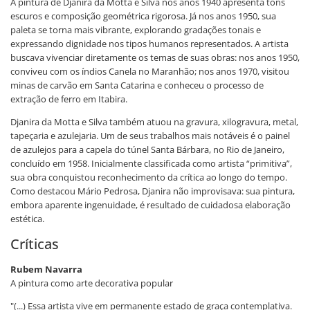
A pintura de Djanira da Motta e Silva nos anos 1940 apresenta tons
escuros e composição geométrica rigorosa. Já nos anos 1950, sua
paleta se torna mais vibrante, explorando gradações tonais e
expressando dignidade nos tipos humanos representados. A artista
buscava vivenciar diretamente os temas de suas obras: nos anos 1950,
conviveu com os índios Canela no Maranhão; nos anos 1970, visitou
minas de carvão em Santa Catarina e conheceu o processo de
extração de ferro em Itabira.
Djanira da Motta e Silva também atuou na gravura, xilogravura, metal,
tapeçaria e azulejaria. Um de seus trabalhos mais notáveis é o painel
de azulejos para a capela do túnel Santa Bárbara, no Rio de Janeiro,
concluído em 1958. Inicialmente classificada como artista “primitiva”,
sua obra conquistou reconhecimento da crítica ao longo do tempo.
Como destacou Mário Pedrosa, Djanira não improvisava: sua pintura,
embora aparente ingenuidade, é resultado de cuidadosa elaboração
estética.
Críticas
Rubem Navarra
A pintura como arte decorativa popular
"(...) Essa artista vive em permanente estado de graça contemplativa.