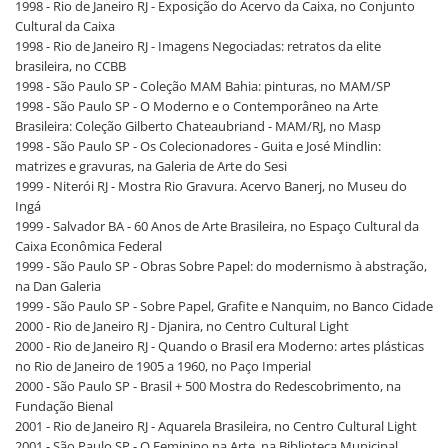
1998 - Rio de Janeiro RJ - Exposição do Acervo da Caixa, no Conjunto
Cultural da Caixa
1998 - Rio de Janeiro RJ - Imagens Negociadas: retratos da elite
brasileira, no CCBB
1998 - São Paulo SP - Coleção MAM Bahia: pinturas, no MAM/SP
1998 - São Paulo SP - O Moderno e o Contemporâneo na Arte
Brasileira: Coleção Gilberto Chateaubriand - MAM/RJ, no Masp
1998 - São Paulo SP - Os Colecionadores - Guita e José Mindlin:
matrizes e gravuras, na Galeria de Arte do Sesi
1999 - Niterói RJ - Mostra Rio Gravura. Acervo Banerj, no Museu do
Ingá
1999 - Salvador BA - 60 Anos de Arte Brasileira, no Espaço Cultural da
Caixa Econômica Federal
1999 - São Paulo SP - Obras Sobre Papel: do modernismo à abstração,
na Dan Galeria
1999 - São Paulo SP - Sobre Papel, Grafite e Nanquim, no Banco Cidade
2000 - Rio de Janeiro RJ - Djanira, no Centro Cultural Light
2000 - Rio de Janeiro RJ - Quando o Brasil era Moderno: artes plásticas
no Rio de Janeiro de 1905 a 1960, no Paço Imperial
2000 - São Paulo SP - Brasil + 500 Mostra do Redescobrimento, na
Fundação Bienal
2001 - Rio de Janeiro RJ - Aquarela Brasileira, no Centro Cultural Light
2001 - São Paulo SP - O Feminino na Arte, na Biblioteca Municipal