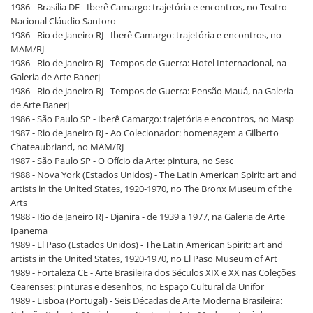
1986 - Brasília DF - Iberê Camargo: trajetória e encontros, no Teatro
Nacional Cláudio Santoro
1986 - Rio de Janeiro RJ - Iberê Camargo: trajetória e encontros, no
MAM/RJ
1986 - Rio de Janeiro RJ - Tempos de Guerra: Hotel Internacional, na
Galeria de Arte Banerj
1986 - Rio de Janeiro RJ - Tempos de Guerra: Pensão Mauá, na Galeria
de Arte Banerj
1986 - São Paulo SP - Iberê Camargo: trajetória e encontros, no Masp
1987 - Rio de Janeiro RJ - Ao Colecionador: homenagem a Gilberto
Chateaubriand, no MAM/RJ
1987 - São Paulo SP - O Ofício da Arte: pintura, no Sesc
1988 - Nova York (Estados Unidos) - The Latin American Spirit: art and
artists in the United States, 1920-1970, no The Bronx Museum of the
Arts
1988 - Rio de Janeiro RJ - Djanira - de 1939 a 1977, na Galeria de Arte
Ipanema
1989 - El Paso (Estados Unidos) - The Latin American Spirit: art and
artists in the United States, 1920-1970, no El Paso Museum of Art
1989 - Fortaleza CE - Arte Brasileira dos Séculos XIX e XX nas Coleções
Cearenses: pinturas e desenhos, no Espaço Cultural da Unifor
1989 - Lisboa (Portugal) - Seis Décadas de Arte Moderna Brasileira: