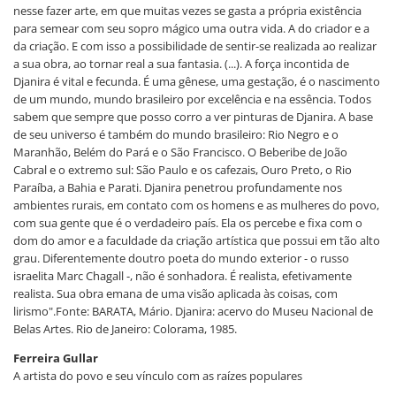
nesse fazer arte, em que muitas vezes se gasta a própria existência
para semear com seu sopro mágico uma outra vida. A do criador e a
da criação. E com isso a possibilidade de sentir-se realizada ao realizar
a sua obra, ao tornar real a sua fantasia. (...). A força incontida de
Djanira é vital e fecunda. É uma gênese, uma gestação, é o nascimento
de um mundo, mundo brasileiro por excelência e na essência. Todos
sabem que sempre que posso corro a ver pinturas de Djanira. A base
de seu universo é também do mundo brasileiro: Rio Negro e o
Maranhão, Belém do Pará e o São Francisco. O Beberibe de João
Cabral e o extremo sul: São Paulo e os cafezais, Ouro Preto, o Rio
Paraíba, a Bahia e Parati. Djanira penetrou profundamente nos
ambientes rurais, em contato com os homens e as mulheres do povo,
com sua gente que é o verdadeiro país. Ela os percebe e fixa com o
dom do amor e a faculdade da criação artística que possui em tão alto
grau. Diferentemente doutro poeta do mundo exterior - o russo
israelita Marc Chagall -, não é sonhadora. É realista, efetivamente
realista. Sua obra emana de uma visão aplicada às coisas, com
lirismo".Fonte: BARATA, Mário. Djanira: acervo do Museu Nacional de
Belas Artes. Rio de Janeiro: Colorama, 1985.
Ferreira Gullar
A artista do povo e seu vínculo com as raízes populares