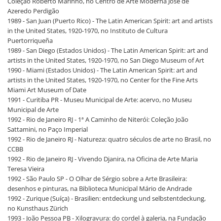
Coleção Roberto Marinho, no Centro de Arte Moderna José de
Azeredo Perdigão
1989 - San Juan (Puerto Rico) - The Latin American Spirit: art and artists
in the United States, 1920-1970, no Instituto de Cultura
Puertorriqueña
1989 - San Diego (Estados Unidos) - The Latin American Spirit: art and
artists in the United States, 1920-1970, no San Diego Museum of Art
1990 - Miami (Estados Unidos) - The Latin American Spirit: art and
artists in the United States, 1920-1970, no Center for the Fine Arts
Miami Art Museum of Date
1991 - Curitiba PR - Museu Municipal de Arte: acervo, no Museu
Municipal de Arte
1992 - Rio de Janeiro RJ - 1ª A Caminho de Niterói: Coleção João
Sattamini, no Paço Imperial
1992 - Rio de Janeiro RJ - Natureza: quatro séculos de arte no Brasil, no
CCBB
1992 - Rio de Janeiro RJ - Vivendo Djanira, na Oficina de Arte Maria
Teresa Vieira
1992 - São Paulo SP - O Olhar de Sérgio sobre a Arte Brasileira:
desenhos e pinturas, na Biblioteca Municipal Mário de Andrade
1992 - Zurique (Suíça) - Brasilien: entdeckung und selbstentdeckung,
no Kunsthaus Zürich
1993 - João Pessoa PB - Xilogravura: do cordel à galeria, na Fundação