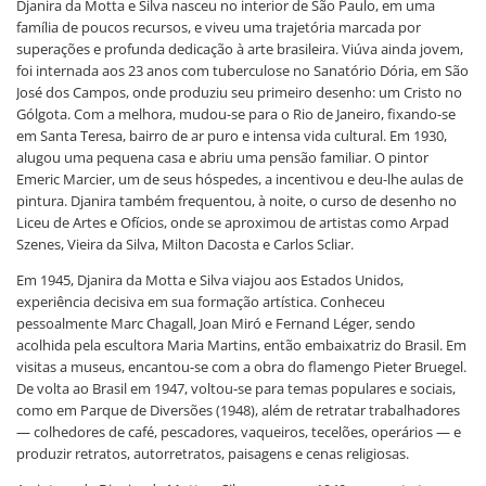
Djanira da Motta e Silva nasceu no interior de São Paulo, em uma
família de poucos recursos, e viveu uma trajetória marcada por
superações e profunda dedicação à arte brasileira. Viúva ainda jovem,
foi internada aos 23 anos com tuberculose no Sanatório Dória, em São
José dos Campos, onde produziu seu primeiro desenho: um Cristo no
Gólgota. Com a melhora, mudou-se para o Rio de Janeiro, fixando-se
em Santa Teresa, bairro de ar puro e intensa vida cultural. Em 1930,
alugou uma pequena casa e abriu uma pensão familiar. O pintor
Emeric Marcier, um de seus hóspedes, a incentivou e deu-lhe aulas de
pintura. Djanira também frequentou, à noite, o curso de desenho no
Liceu de Artes e Ofícios, onde se aproximou de artistas como Arpad
Szenes, Vieira da Silva, Milton Dacosta e Carlos Scliar.
Em 1945, Djanira da Motta e Silva viajou aos Estados Unidos,
experiência decisiva em sua formação artística. Conheceu
pessoalmente Marc Chagall, Joan Miró e Fernand Léger, sendo
acolhida pela escultora Maria Martins, então embaixatriz do Brasil. Em
visitas a museus, encantou-se com a obra do flamengo Pieter Bruegel.
De volta ao Brasil em 1947, voltou-se para temas populares e sociais,
como em Parque de Diversões (1948), além de retratar trabalhadores
— colhedores de café, pescadores, vaqueiros, tecelões, operários — e
produzir retratos, autorretratos, paisagens e cenas religiosas.