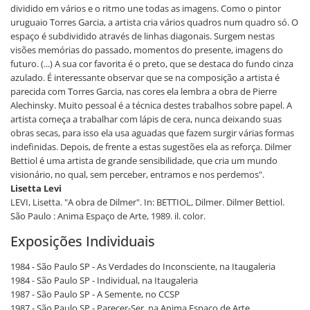
dividido em vários e o ritmo une todas as imagens. Como o pintor
uruguaio Torres Garcia, a artista cria vários quadros num quadro só. O
espaço é subdividido através de linhas diagonais. Surgem nestas
visões memórias do passado, momentos do presente, imagens do
futuro. (...) A sua cor favorita é o preto, que se destaca do fundo cinza
azulado. É interessante observar que se na composição a artista é
parecida com Torres Garcia, nas cores ela lembra a obra de Pierre
Alechinsky. Muito pessoal é a técnica destes trabalhos sobre papel. A
artista começa a trabalhar com lápis de cera, nunca deixando suas
obras secas, para isso ela usa aguadas que fazem surgir várias formas
indefinidas. Depois, de frente a estas sugestões ela as reforça. Dilmer
Bettiol é uma artista de grande sensibilidade, que cria um mundo
visionário, no qual, sem perceber, entramos e nos perdemos".
Lisetta Levi
LEVI, Lisetta. "A obra de Dilmer". In: BETTIOL, Dilmer. Dilmer Bettiol.
São Paulo : Anima Espaço de Arte, 1989. il. color.
Exposições Individuais
1984 - São Paulo SP - As Verdades do Inconsciente, na Itaugaleria
1984 - São Paulo SP - Individual, na Itaugaleria
1987 - São Paulo SP - A Semente, no CCSP
1987 - São Paulo SP - Parecer-Ser, na Anima Espaço de Arte