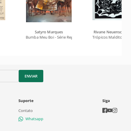
Satyro Marques
Rivane Neuenschwa
Bumba Meu Boi - Série Regional
Trópicos Malditos, G
ENVIAR
Suporte
Siga
Contato
Whatsapp