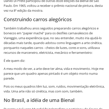
Danilo Di Prete participou de outras doze edições da Bienal de São
Paulo. Em 1965, voltou a receber o prêmio nacional de pintura, desta
vez na 8ª edição da mostra.
Construindo carros alegóricos
Também trabalhou anos seguidos preparando carros alegóricos e
bonecos em "papier maché" para os desfiles carnavalescos de
Viareggio, uma experiência que, no seu entender, muito iria ajudá-lo
décadas mais tarde, quando adotou como linguagem a arte cinética,
porquanto naqueles carros - cheios de luzes, cores e sons, utilizava
recursos de marceneiro, eletricista, mecânico e ferramenteiro:
É ele quem diz:
A meu modo de ver, a arte deve ter alma, vida e movimento. Hoje me
parece que um quadro apenas pintado é um objeto morto numa
parede.
Pois os meus quadros têm luz, som, ruídos, movimentação eletrônica,
vida. Uma arte não só cinética, mas com som, também.
No Brasil, a idéia de uma Bienal