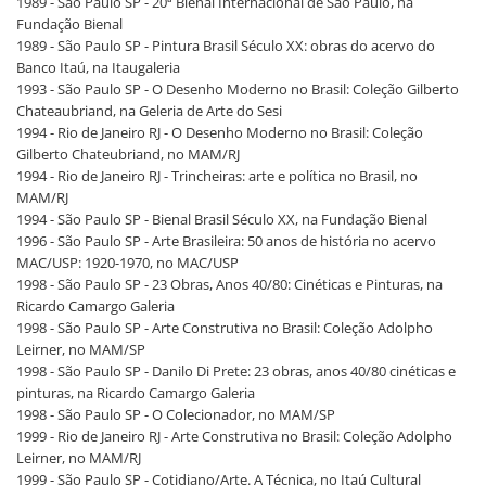
1989 - São Paulo SP - 20ª Bienal Internacional de São Paulo, na
Fundação Bienal
1989 - São Paulo SP - Pintura Brasil Século XX: obras do acervo do
Banco Itaú, na Itaugaleria
1993 - São Paulo SP - O Desenho Moderno no Brasil: Coleção Gilberto
Chateaubriand, na Geleria de Arte do Sesi
1994 - Rio de Janeiro RJ - O Desenho Moderno no Brasil: Coleção
Gilberto Chateubriand, no MAM/RJ
1994 - Rio de Janeiro RJ - Trincheiras: arte e política no Brasil, no
MAM/RJ
1994 - São Paulo SP - Bienal Brasil Século XX, na Fundação Bienal
1996 - São Paulo SP - Arte Brasileira: 50 anos de história no acervo
MAC/USP: 1920-1970, no MAC/USP
1998 - São Paulo SP - 23 Obras, Anos 40/80: Cinéticas e Pinturas, na
Ricardo Camargo Galeria
1998 - São Paulo SP - Arte Construtiva no Brasil: Coleção Adolpho
Leirner, no MAM/SP
1998 - São Paulo SP - Danilo Di Prete: 23 obras, anos 40/80 cinéticas e
pinturas, na Ricardo Camargo Galeria
1998 - São Paulo SP - O Colecionador, no MAM/SP
1999 - Rio de Janeiro RJ - Arte Construtiva no Brasil: Coleção Adolpho
Leirner, no MAM/RJ
1999 - São Paulo SP - Cotidiano/Arte. A Técnica, no Itaú Cultural