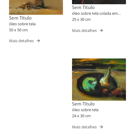
Sem Título
óleo sobre tela colada em
Sem Título
madeira
25 x 30 cm
óleo sobre tela
50 x 50 cm
Mais detalhes
Mais detalhes
Sem Título
óleo sobre tela
24 x 30 cm
Mais detalhes