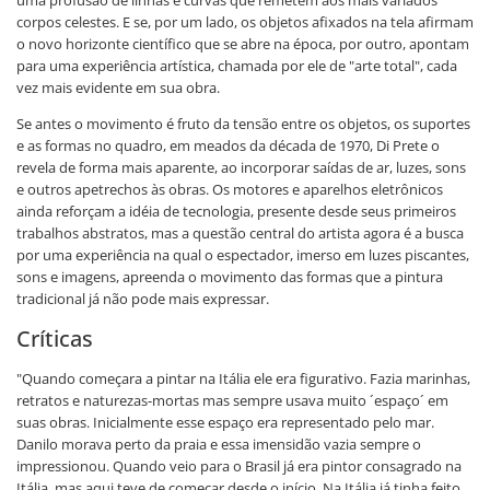
uma profusão de linhas e curvas que remetem aos mais variados
corpos celestes. E se, por um lado, os objetos afixados na tela afirmam
o novo horizonte científico que se abre na época, por outro, apontam
para uma experiência artística, chamada por ele de "arte total", cada
vez mais evidente em sua obra.
Se antes o movimento é fruto da tensão entre os objetos, os suportes
e as formas no quadro, em meados da década de 1970, Di Prete o
revela de forma mais aparente, ao incorporar saídas de ar, luzes, sons
e outros apetrechos às obras. Os motores e aparelhos eletrônicos
ainda reforçam a idéia de tecnologia, presente desde seus primeiros
trabalhos abstratos, mas a questão central do artista agora é a busca
por uma experiência na qual o espectador, imerso em luzes piscantes,
sons e imagens, apreenda o movimento das formas que a pintura
tradicional já não pode mais expressar.
Críticas
"Quando começara a pintar na Itália ele era figurativo. Fazia marinhas,
retratos e naturezas-mortas mas sempre usava muito ´espaço´ em
suas obras. Inicialmente esse espaço era representado pelo mar.
Danilo morava perto da praia e essa imensidão vazia sempre o
impressionou. Quando veio para o Brasil já era pintor consagrado na
Itália, mas aqui teve de começar desde o início. Na Itália já tinha feito