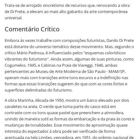
Trata-se de arrojado sincretismo de recursos que, renovando a obra
de Di Prete, a elevam ao mais alto gabarito da arte contemporânea
universal.
Comentário Crítico
Embora às vezes trabalhe com composições futuristas, Danilo Di Prete
está distante do universo temático desse movimento. Mas, segundo o
crítico Mário Pedrosa, é influenciado pelos "esquemas colorísticos
vibrantes do futurismo". Ainda assim, algumas de suas pinturas, como
Cogumelos, 1945, e Cabinas na Praia de Viareggi, 1946, ambas
pertencentes ao Museu de Arte Moderna de São Paulo - MAM/SP,
operam mais com transições entre tons escuros e a indefinição nas
formas que essas transições sugerem do que com as cores fortes e
superfícies delimitadas do futurismo.
A obra Marinha, década de 1950, mostra um barco elevado por dois
cavaletes na areia. O verde que toma parte do casco está em
contraste com os tons quase pastel que preenchem a atmosfera,
unindo de maneira sutil as formas da embarcação e da praia às cores e
mudanças de tonalidades. Esse movimento de aproximação quase
intimista do espectador à obra pode ser verificado de forma
acentuada na tela Limões, vencedora, em 1951, do prêmio nacional de