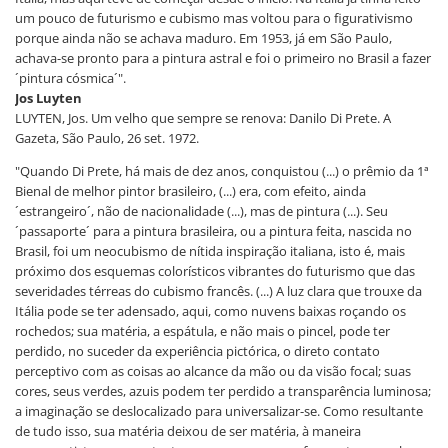
um pouco de futurismo e cubismo mas voltou para o figurativismo
porque ainda não se achava maduro. Em 1953, já em São Paulo,
achava-se pronto para a pintura astral e foi o primeiro no Brasil a fazer
´pintura cósmica´".
Jos Luyten
LUYTEN, Jos. Um velho que sempre se renova: Danilo Di Prete. A
Gazeta, São Paulo, 26 set. 1972.
"Quando Di Prete, há mais de dez anos, conquistou (...) o prêmio da 1ª
Bienal de melhor pintor brasileiro, (...) era, com efeito, ainda
´estrangeiro´, não de nacionalidade (...), mas de pintura (...). Seu
´passaporte´ para a pintura brasileira, ou a pintura feita, nascida no
Brasil, foi um neocubismo de nítida inspiração italiana, isto é, mais
próximo dos esquemas colorísticos vibrantes do futurismo que das
severidades térreas do cubismo francês. (...) A luz clara que trouxe da
Itália pode se ter adensado, aqui, como nuvens baixas roçando os
rochedos; sua matéria, a espátula, e não mais o pincel, pode ter
perdido, no suceder da experiência pictórica, o direto contato
perceptivo com as coisas ao alcance da mão ou da visão focal; suas
cores, seus verdes, azuis podem ter perdido a transparência luminosa;
a imaginação se deslocalizado para universalizar-se. Como resultante
de tudo isso, sua matéria deixou de ser matéria, à maneira