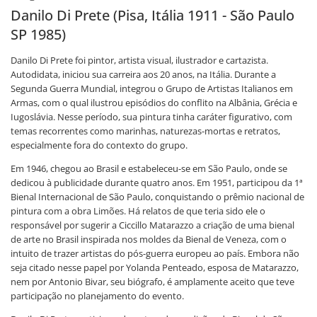
Danilo Di Prete (Pisa, Itália 1911 - São Paulo
SP 1985)
Danilo Di Prete foi pintor, artista visual, ilustrador e cartazista.
Autodidata, iniciou sua carreira aos 20 anos, na Itália. Durante a
Segunda Guerra Mundial, integrou o Grupo de Artistas Italianos em
Armas, com o qual ilustrou episódios do conflito na Albânia, Grécia e
Iugoslávia. Nesse período, sua pintura tinha caráter figurativo, com
temas recorrentes como marinhas, naturezas-mortas e retratos,
especialmente fora do contexto do grupo.
Em 1946, chegou ao Brasil e estabeleceu-se em São Paulo, onde se
dedicou à publicidade durante quatro anos. Em 1951, participou da 1ª
Bienal Internacional de São Paulo, conquistando o prêmio nacional de
pintura com a obra Limões. Há relatos de que teria sido ele o
responsável por sugerir a Ciccillo Matarazzo a criação de uma bienal
de arte no Brasil inspirada nos moldes da Bienal de Veneza, com o
intuito de trazer artistas do pós-guerra europeu ao país. Embora não
seja citado nesse papel por Yolanda Penteado, esposa de Matarazzo,
nem por Antonio Bivar, seu biógrafo, é amplamente aceito que teve
participação no planejamento do evento.