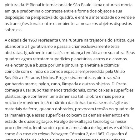
pintura da 1ª Bienal Internacional de São Paulo. Uma natureza-morta
em que predomina o contraste entre a forma dos objetos e sua
disposição na perspectiva do quadro, e entre a intensidade do verde e
as transições tonais entre o ambiente, a mesa e os objetos dispostos
sobre ela.
A década de 1960 representa uma ruptura na trajetória do artista, que
abandona o figurativismo e passa a criar exclusivamente telas
abstratas. Igualmente radical é a mudança temática em sua obra. Seus
quadros agora retratam superfícies planetárias, astros e o cosmos.
Vale notar que a busca por uma pintura "planetária e cósmica"
coincide com o início da corrida espacial empreendida pela União
Soviética e Estados Unidos. Progressivamente, as pinturas vão
ganhando arame, nylon, cano, lâmpada e outros objetos. Di Prete
começa a usar suportes menos tradicionais, como caixas e superfícies
plásticas, que conferem uma dimensão tátil à obra e mais peso a
noção de movimento. A dinâmica das linhas torna-se mais ágil e os
materiais de ferro, quando dobrados, provocam tensão no quadro de
tal maneira que essas superfícies colocam os demais elementos em
estado de quase agitação. Há algo de exaltação tecnológica nesse
procedimento, lembrando a própria mecânica de foguetes e satélites,
como é o caso do relevo Paisagem Cósmica 2, de 1967. O quadro é