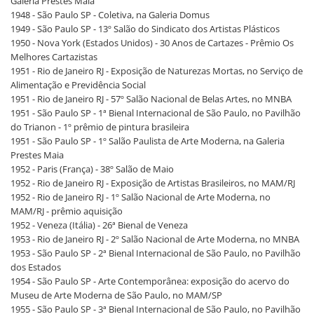
Galeria Prestes Maia
1948 - São Paulo SP - Coletiva, na Galeria Domus
1949 - São Paulo SP - 13º Salão do Sindicato dos Artistas Plásticos
1950 - Nova York (Estados Unidos) - 30 Anos de Cartazes - Prêmio Os
Melhores Cartazistas
1951 - Rio de Janeiro RJ - Exposição de Naturezas Mortas, no Serviço de
Alimentação e Previdência Social
1951 - Rio de Janeiro RJ - 57º Salão Nacional de Belas Artes, no MNBA
1951 - São Paulo SP - 1ª Bienal Internacional de São Paulo, no Pavilhão
do Trianon - 1º prêmio de pintura brasileira
1951 - São Paulo SP - 1º Salão Paulista de Arte Moderna, na Galeria
Prestes Maia
1952 - Paris (França) - 38º Salão de Maio
1952 - Rio de Janeiro RJ - Exposição de Artistas Brasileiros, no MAM/RJ
1952 - Rio de Janeiro RJ - 1º Salão Nacional de Arte Moderna, no
MAM/RJ - prêmio aquisição
1952 - Veneza (Itália) - 26ª Bienal de Veneza
1953 - Rio de Janeiro RJ - 2º Salão Nacional de Arte Moderna, no MNBA
1953 - São Paulo SP - 2ª Bienal Internacional de São Paulo, no Pavilhão
dos Estados
1954 - São Paulo SP - Arte Contemporânea: exposição do acervo do
Museu de Arte Moderna de São Paulo, no MAM/SP
1955 - São Paulo SP - 3ª Bienal Internacional de São Paulo, no Pavilhão