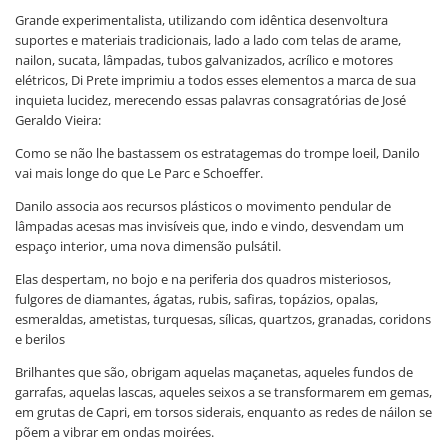
Grande experimentalista, utilizando com idêntica desenvoltura
suportes e materiais tradicionais, lado a lado com telas de arame,
nailon, sucata, lâmpadas, tubos galvanizados, acrílico e motores
elétricos, Di Prete imprimiu a todos esses elementos a marca de sua
inquieta lucidez, merecendo essas palavras consagratórias de José
Geraldo Vieira:
Como se não lhe bastassem os estratagemas do trompe loeil, Danilo
vai mais longe do que Le Parc e Schoeffer.
Danilo associa aos recursos plásticos o movimento pendular de
lâmpadas acesas mas invisíveis que, indo e vindo, desvendam um
espaço interior, uma nova dimensão pulsátil.
Elas despertam, no bojo e na periferia dos quadros misteriosos,
fulgores de diamantes, ágatas, rubis, safiras, topázios, opalas,
esmeraldas, ametistas, turquesas, sílicas, quartzos, granadas, coridons
e berilos
Brilhantes que são, obrigam aquelas maçanetas, aqueles fundos de
garrafas, aquelas lascas, aqueles seixos a se transformarem em gemas,
em grutas de Capri, em torsos siderais, enquanto as redes de náilon se
põem a vibrar em ondas moirées.