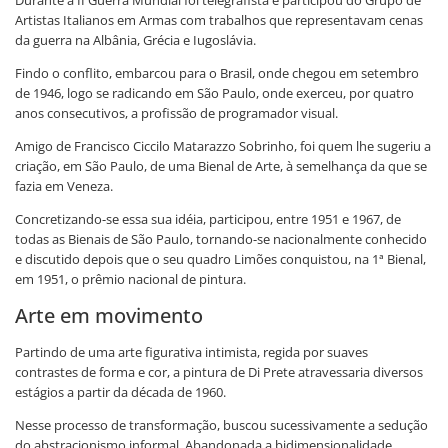
Durante a II Guerra Mundial foi telegrafista e participou do Grupo de
Artistas Italianos em Armas com trabalhos que representavam cenas
da guerra na Albânia, Grécia e Iugoslávia.
Findo o conflito, embarcou para o Brasil, onde chegou em setembro
de 1946, logo se radicando em São Paulo, onde exerceu, por quatro
anos consecutivos, a profissão de programador visual.
Amigo de Francisco Ciccilo Matarazzo Sobrinho, foi quem lhe sugeriu a
criação, em São Paulo, de uma Bienal de Arte, à semelhança da que se
fazia em Veneza.
Concretizando-se essa sua idéia, participou, entre 1951 e 1967, de
todas as Bienais de São Paulo, tornando-se nacionalmente conhecido
e discutido depois que o seu quadro Limões conquistou, na 1ª Bienal,
em 1951, o prêmio nacional de pintura.
Arte em movimento
Partindo de uma arte figurativa intimista, regida por suaves
contrastes de forma e cor, a pintura de Di Prete atravessaria diversos
estágios a partir da década de 1960.
Nesse processo de transformação, buscou sucessivamente a sedução
do abstracionismo informal. Abandonada a bidimensionalidade,