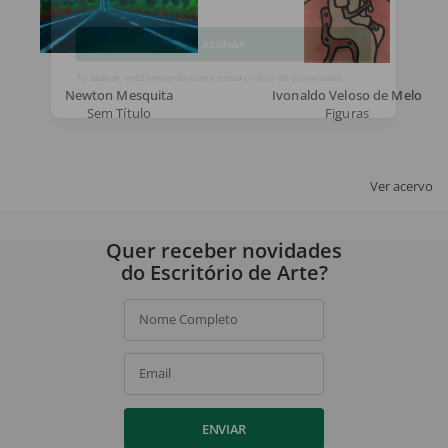
Email
ASSINAR
Newton Mesquita
Ivonaldo Veloso de Melo
Sem Título
Figuras
Ao assinar, você concorda com a nossa
política de privacidade
.
Ver acervo
Quer receber novidades
do Escritório de Arte?
Nome Completo
Email
ENVIAR