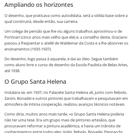
Ampliando os horizontes
O desenho, que praticava como autodidata, será a sólida base sobre a
qual construirá, desde então, sua carreira.
Um colega de pensão que lhe viu alguns trabalhos aproximou-o de
Portinari (cinco anos mais velho que ele) e, a conselho deste, Graciano
passou a freqüentar o ateliê de Waldemar da Costa e a lhe absorver os
ensinamentos (1935-1937).
Do desenho, logo passa à aquarela, e daí ao óleo. Segue também
como aluno livre o curso de desenho da Escola Paulista de Belas Artes,
até 1938.
O Grupo Santa Helena
Instalara-se, em 1937, no Palacete Santa Helena ali, junto com Rebolo,
Zanini, Bonadei e outros pintores que trabalhavam e pesquisavam em
atmosfera de íntima cooperação, realizou avanços técnicos notáveis.
Como diria, muitos anos mais tarde, «o Grupo Santa Helena poderia
não ter uma tese. Era um grupo mais de pintores artesãos, que
procuravam reformar a pintura acadêmica, e havia um trânsito de
conhecimentos entre todos eles: Volpi, Rebolo, Bonadei, Pennacchi,