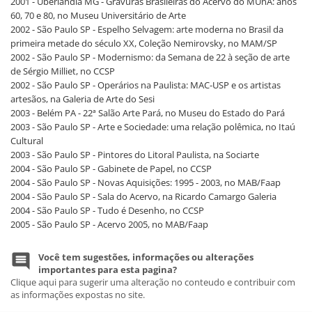
2001 - Uberlândia MG - Gravuras Brasileiras do Acervo do MUnA: anos
60, 70 e 80, no Museu Universitário de Arte
2002 - São Paulo SP - Espelho Selvagem: arte moderna no Brasil da
primeira metade do século XX, Coleção Nemirovsky, no MAM/SP
2002 - São Paulo SP - Modernismo: da Semana de 22 à seção de arte
de Sérgio Milliet, no CCSP
2002 - São Paulo SP - Operários na Paulista: MAC-USP e os artistas
artesãos, na Galeria de Arte do Sesi
2003 - Belém PA - 22ª Salão Arte Pará, no Museu do Estado do Pará
2003 - São Paulo SP - Arte e Sociedade: uma relação polêmica, no Itaú
Cultural
2003 - São Paulo SP - Pintores do Litoral Paulista, na Sociarte
2004 - São Paulo SP - Gabinete de Papel, no CCSP
2004 - São Paulo SP - Novas Aquisições: 1995 - 2003, no MAB/Faap
2004 - São Paulo SP - Sala do Acervo, na Ricardo Camargo Galeria
2004 - São Paulo SP - Tudo é Desenho, no CCSP
2005 - São Paulo SP - Acervo 2005, no MAB/Faap
Você tem sugestões, informações ou alterações
importantes para esta pagina?
Clique aqui para sugerir uma alteração no conteudo e contribuir com
as informações expostas no site.