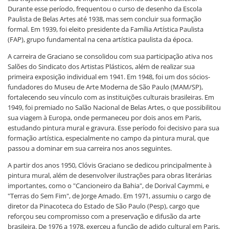
Durante esse período, frequentou o curso de desenho da Escola
Paulista de Belas Artes até 1938, mas sem concluir sua formação
formal. Em 1939, foi eleito presidente da Família Artística Paulista
(FAP), grupo fundamental na cena artística paulista da época.
A carreira de Graciano se consolidou com sua participação ativa nos
Salões do Sindicato dos Artistas Plásticos, além de realizar sua
primeira exposição individual em 1941. Em 1948, foi um dos sócios-
fundadores do Museu de Arte Moderna de São Paulo (MAM/SP),
fortalecendo seu vínculo com as instituições culturais brasileiras. Em
1949, foi premiado no Salão Nacional de Belas Artes, o que possibilitou
sua viagem à Europa, onde permaneceu por dois anos em Paris,
estudando pintura mural e gravura. Esse período foi decisivo para sua
formação artística, especialmente no campo da pintura mural, que
passou a dominar em sua carreira nos anos seguintes.
A partir dos anos 1950, Clóvis Graciano se dedicou principalmente à
pintura mural, além de desenvolver ilustrações para obras literárias
importantes, como o "Cancioneiro da Bahia", de Dorival Caymmi, e
"Terras do Sem Fim", de Jorge Amado. Em 1971, assumiu o cargo de
diretor da Pinacoteca do Estado de São Paulo (Pesp), cargo que
reforçou seu compromisso com a preservação e difusão da arte
brasileira. De 1976 a 1978, exerceu a função de adido cultural em Paris,