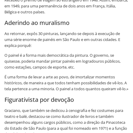
Recebeu o prêmio de viagem ao estrangeiro em 1948. Assim, embarca,
em 1949, para uma permanência de dois anos em França, Itália,
Bélgica e outros países.
Aderindo ao muralismo
Ao retornar, expôs 30 pinturas, lançando-se depois à execução de
uma série enorme de painéis em São Paulo e em outras cidades. E
explica porquê:
O painel é a forma mais democrática da pintura. O governo, se
quisesse, poderia mandar pintar painéis em logradouros públicos,
como estações, campos de esporte, etc.
É uma forma de levar a arte ao povo, de imortalizar momentos
históricos, de maneira a que todos tenham possibilidades de vê-los. A
tela pertence a uma minoria. O painel a todos quantos queiram vê-lo.»
Figurativista por devoção
Graciano, que também se dedicou à cenografia e fez costumes para
teatro e balé, destacou-se como ilustrador de livros e também
desempenhou alguns cargos públicos, como a direção da Pinacoteca
do Estado de São Paulo (para a qual foi nomeado em 1971) e a função