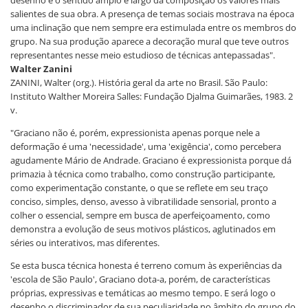
desenho e o sentido amplo e largo da composição os valores mais
salientes de sua obra. A presença de temas sociais mostrava na época
uma inclinação que nem sempre era estimulada entre os membros do
grupo. Na sua produção aparece a decoração mural que teve outros
representantes nesse meio estudioso de técnicas antepassadas".
Walter Zanini
ZANINI, Walter (org.). História geral da arte no Brasil. São Paulo:
Instituto Walther Moreira Salles: Fundação Djalma Guimarães, 1983. 2
v.
"Graciano não é, porém, expressionista apenas porque nele a
deformação é uma 'necessidade', uma 'exigência', como percebera
agudamente Mário de Andrade. Graciano é expressionista porque dá
primazia à técnica como trabalho, como construção participante,
como experimentação constante, o que se reflete em seu traço
conciso, simples, denso, avesso à vibratilidade sensorial, pronto a
colher o essencial, sempre em busca de aperfeiçoamento, como
demonstra a evolução de seus motivos plásticos, aglutinados em
séries ou interativos, mas diferentes.
Se esta busca técnica honesta é terreno comum às experiências da
'escola de São Paulo', Graciano dota-a, porém, de características
próprias, expressivas e temáticas ao mesmo tempo. E será logo o
desenho o discriminador de sua peculiaridade no âmbito do grupo do