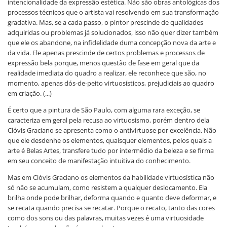
intencionalidade da expressão estética. Não são obras antológicas dos
processos técnicos que o artista vai resolvendo em sua transformação
gradativa. Mas, se a cada passo, o pintor prescinde de qualidades
adquiridas ou problemas já solucionados, isso não quer dizer também
que ele os abandone, na infidelidade duma concepção nova da arte e
da vida. Ele apenas prescinde de certos problemas e processos de
expressão bela porque, menos questão de fase em geral que da
realidade imediata do quadro a realizar, ele reconhece que são, no
momento, apenas dós-de-peito virtuosísticos, prejudiciais ao quadro
em criação. (...)
É certo que a pintura de São Paulo, com alguma rara exceção, se
caracteriza em geral pela recusa ao virtuosismo, porém dentro dela
Clóvis Graciano se apresenta como o antivirtuose por excelência. Não
que ele desdenhe os elementos, quaisquer elementos, pelos quais a
arte é Belas Artes, transfere tudo por intermédio da beleza e se firma
em seu conceito de manifestação intuitiva do conhecimento.
Mas em Clóvis Graciano os elementos da habilidade virtuosística não
só não se acumulam, como resistem a qualquer deslocamento. Ela
brilha onde pode brilhar, deforma quando e quanto deve deformar, e
se recata quando precisa se recatar. Porque o recato, tanto das cores
como dos sons ou das palavras, muitas vezes é uma virtuosidade