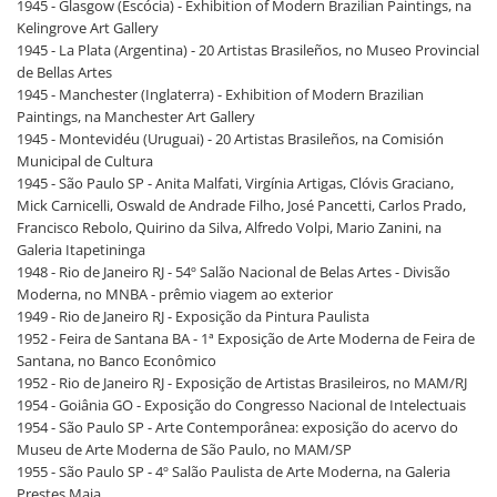
1945 - Glasgow (Escócia) - Exhibition of Modern Brazilian Paintings, na
Kelingrove Art Gallery
1945 - La Plata (Argentina) - 20 Artistas Brasileños, no Museo Provincial
de Bellas Artes
1945 - Manchester (Inglaterra) - Exhibition of Modern Brazilian
Paintings, na Manchester Art Gallery
1945 - Montevidéu (Uruguai) - 20 Artistas Brasileños, na Comisión
Municipal de Cultura
1945 - São Paulo SP - Anita Malfati, Virgínia Artigas, Clóvis Graciano,
Mick Carnicelli, Oswald de Andrade Filho, José Pancetti, Carlos Prado,
Francisco Rebolo, Quirino da Silva, Alfredo Volpi, Mario Zanini, na
Galeria Itapetininga
1948 - Rio de Janeiro RJ - 54º Salão Nacional de Belas Artes - Divisão
Moderna, no MNBA - prêmio viagem ao exterior
1949 - Rio de Janeiro RJ - Exposição da Pintura Paulista
1952 - Feira de Santana BA - 1ª Exposição de Arte Moderna de Feira de
Santana, no Banco Econômico
1952 - Rio de Janeiro RJ - Exposição de Artistas Brasileiros, no MAM/RJ
1954 - Goiânia GO - Exposição do Congresso Nacional de Intelectuais
1954 - São Paulo SP - Arte Contemporânea: exposição do acervo do
Museu de Arte Moderna de São Paulo, no MAM/SP
1955 - São Paulo SP - 4º Salão Paulista de Arte Moderna, na Galeria
Prestes Maia