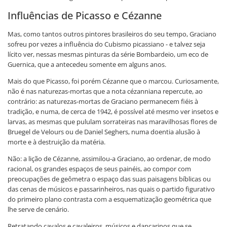
Influências de Picasso e Cézanne
Mas, como tantos outros pintores brasileiros do seu tempo, Graciano
sofreu por vezes a influência do Cubismo picassiano - e talvez seja
lícito ver, nessas mesmas pinturas da série Bombardeio, um eco de
Guernica, que a antecedeu somente em alguns anos.
Mais do que Picasso, foi porém Cézanne que o marcou. Curiosamente,
não é nas naturezas-mortas que a nota cézanniana repercute, ao
contrário: as naturezas-mortas de Graciano permanecem fiéis à
tradição, e numa, de cerca de 1942, é possível até mesmo ver insetos e
larvas, as mesmas que pululam sorrateiras nas maravilhosas flores de
Bruegel de Velours ou de Daniel Seghers, numa doentia alusão à
morte e à destruição da matéria.
Não: a lição de Cézanne, assimilou-a Graciano, ao ordenar, de modo
racional, os grandes espaços de seus painéis, ao compor com
preocupações de geômetra o espaço das suas paisagens bíblicas ou
das cenas de músicos e passarinheiros, nas quais o partido figurativo
do primeiro plano contrasta com a esquematização geométrica que
lhe serve de cenário.
Retratando cavalos e cavaleiros, músicos e dançarinos que se