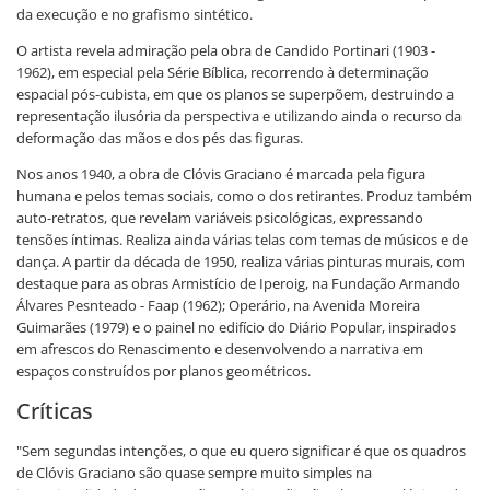
da execução e no grafismo sintético.
O artista revela admiração pela obra de Candido Portinari (1903 -
1962), em especial pela Série Bíblica, recorrendo à determinação
espacial pós-cubista, em que os planos se superpõem, destruindo a
representação ilusória da perspectiva e utilizando ainda o recurso da
deformação das mãos e dos pés das figuras.
Nos anos 1940, a obra de Clóvis Graciano é marcada pela figura
humana e pelos temas sociais, como o dos retirantes. Produz também
auto-retratos, que revelam variáveis psicológicas, expressando
tensões íntimas. Realiza ainda várias telas com temas de músicos e de
dança. A partir da década de 1950, realiza várias pinturas murais, com
destaque para as obras Armistício de Iperoig, na Fundação Armando
Álvares Pesnteado - Faap (1962); Operário, na Avenida Moreira
Guimarães (1979) e o painel no edifício do Diário Popular, inspirados
em afrescos do Renascimento e desenvolvendo a narrativa em
espaços construídos por planos geométricos.
Críticas
"Sem segundas intenções, o que eu quero significar é que os quadros
de Clóvis Graciano são quase sempre muito simples na