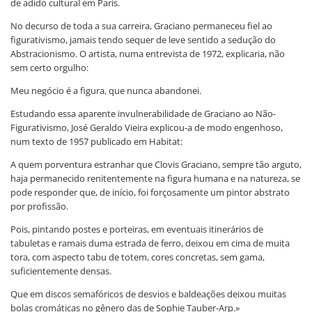
de adido cultural em Paris.
No decurso de toda a sua carreira, Graciano permaneceu fiel ao
figurativismo, jamais tendo sequer de leve sentido a sedução do
Abstracionismo. O artista, numa entrevista de 1972, explicaria, não
sem certo orgulho:
Meu negócio é a figura, que nunca abandonei.
Estudando essa aparente invulnerabilidade de Graciano ao Não-
Figurativismo, José Geraldo Vieira explicou-a de modo engenhoso,
num texto de 1957 publicado em Habitat:
A quem porventura estranhar que Clovis Graciano, sempre tão arguto,
haja permanecido renitentemente na figura humana e na natureza, se
pode responder que, de início, foi forçosamente um pintor abstrato
por profissão.
Pois, pintando postes e porteiras, em eventuais itinerários de
tabuletas e ramais duma estrada de ferro, deixou em cima de muita
tora, com aspecto tabu de totem, cores concretas, sem gama,
suficientemente densas.
Que em discos semafóricos de desvios e baldeações deixou muitas
bolas cromáticas no gênero das de Sophie Tauber-Arp.»