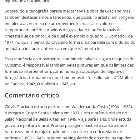
dignidade à humildade».
Sobretudo a cenografia parece marcar toda a obra de Graciano mas
também destacaríamos a tendência, que possui o artista, em congelar,
em pleno ar, no meio de um movimento, massas e volumes,
temporariamente desprovidos de gravidade tendência mais de
cineasta que de pintor, e da qual é exemplo o quadro O Domador, de
1974, no qual a perna do cavaleiro forma uma paralela com o dorso do
animal, no instante anterior ao em que irá montá-lo.
Essa tendência ao movimento, combinada talvez a algum resquício do
Cubismo, é responsável também pelas pinturas em que os limites das
formas se interpenetram, como numa justaposição de negativos
fotográficos, formando o que chamamos de "o estilo raios-X", Mulher
na Cadeira, 1942, O Violinista, 1945, etc.
Comentário crítico
Clóvis Graciano estuda pintura com Waldemar da Costa (1904 - 1982),
e integra o Grupo Santa Helena em 1937. Com o prêmio obtido no
Salão Nacional de Belas Artes, em 1949, viaja para Paris, onde estuda
gravura e pintura mural. Produz paisagens bastante construídas e
naturezas-mortas cujas qualidades, no dizer do crítico Mário de
Andrade (1893 - 1945), residem na singularidade do corte, na rapidez