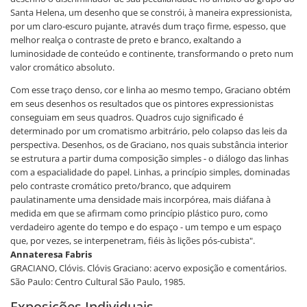
Santa Helena, um desenho que se constrói, à maneira expressionista,
por um claro-escuro pujante, através dum traço firme, espesso, que
melhor realça o contraste de preto e branco, exaltando a
luminosidade de conteúdo e continente, transformando o preto num
valor cromático absoluto.
Com esse traço denso, cor e linha ao mesmo tempo, Graciano obtém
em seus desenhos os resultados que os pintores expressionistas
conseguiam em seus quadros. Quadros cujo significado é
determinado por um cromatismo arbitrário, pelo colapso das leis da
perspectiva. Desenhos, os de Graciano, nos quais substância interior
se estrutura a partir duma composição simples - o diálogo das linhas
com a espacialidade do papel. Linhas, a princípio simples, dominadas
pelo contraste cromático preto/branco, que adquirem
paulatinamente uma densidade mais incorpórea, mais diáfana à
medida em que se afirmam como princípio plástico puro, como
verdadeiro agente do tempo e do espaço - um tempo e um espaço
que, por vezes, se interpenetram, fiéis às lições pós-cubista".
Annateresa Fabris
GRACIANO, Clóvis. Clóvis Graciano: acervo exposição e comentários.
São Paulo: Centro Cultural São Paulo, 1985.
Exposições Individuais