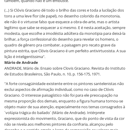
também, quando não é um embuste.
(...) Si Clóvis Graciano dé todo o brilho das cores e toda a lucilação dos
tons a uma leve flor (de papel), no desenho colorido da monotonia,
ele não é o virtuose falso que esquece a obra-de-arte, mas o artista
legítimo que sabe se esquecer a si mesmo. E é nesta aceitação, sempre
modesta, que escolhe a imodéstia adúltera da monotipia para deixá-la
brilhar, a força confessional do desenho para revelar os homens, o
quadro de gênero pra combater, a paisagem pro recato grave da
pintura estrita, que Clóvis Graciano é um perfeito antivirtuosista. A sua
lição é inteligentíssima".
Mário de Andrade
ANDRADE, Mário de. Ensaio sobre Clovis Graciano. Revista do Instituto
de Estudos Brasileiros, São Paulo, n. 10, p. 156-175, 1971.
"A forte consagüinidade existente entre os pintores santelenistas não
exclui aspectos de afirmação individual, como no caso de Clóvis
Graciano. O interesse paisagístico não foi para ele preocupação na
mesma proporção dos demais, enquanto a figura humana tornou-se
objeto maior de sua atenção, especialmente nos temas consagrados à
´volúpia trágica do bailado´ (Mário de Andrade). Intérprete
expressionista do movimento, Graciano, que do ponto de vista da cor
não se nivela aos melhores pintores da confraria, alcançou pelo