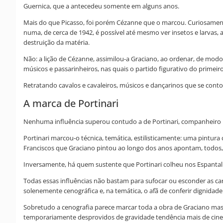
Guernica, que a antecedeu somente em alguns anos.
Mais do que Picasso, foi porém Cézanne que o marcou. Curiosamente
numa, de cerca de 1942, é possível até mesmo ver insetos e larvas,
destruição da matéria.
Não: a lição de Cézanne, assimilou-a Graciano, ao ordenar, de mod
músicos e passarinheiros, nas quais o partido figurativo do primei
Retratando cavalos e cavaleiros, músicos e dançarinos que se conto
A marca de Portinari
Nenhuma influência superou contudo a de Portinari, companheiro 
Portinari marcou-o técnica, temática, estilisticamente: uma pintur
Franciscos que Graciano pintou ao longo dos anos apontam, todos
Inversamente, há quem sustente que Portinari colheu nos Espantal
Todas essas influências não bastam para sufocar ou esconder as ca
solenemente cenográfica e, na temática, o afã de conferir dignidad
Sobretudo a cenografia parece marcar toda a obra de Graciano mas
temporariamente desprovidos de gravidade tendência mais de cinea