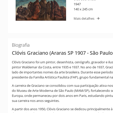
1947
140 x 245 cm
Mais detalhes
Biografia
Clóvis Graciano (Araras SP 1907 - São Paulo
Clóvis Graciano foi um pintor, desenhista, cenógrafo, gravador e ilu
pintor Waldemar da Costa, entre 1935 e 1937. No ano de 1937, Graci
lado de importantes nomes da arte brasileira. Durante esse período,
presidente da Família Artística Paulista (FAP), grupo fundamental na
A carreira de Graciano se consolidou com sua participação ativa nos
do Museu de Arte Moderna de São Paulo (MAM/SP), fortalecendo seu v
Europa, onde permaneceu por dois anos em Paris, estudando pintura
sua carreira nos anos seguintes.
A partir dos anos 1950, Clóvis Graciano se dedicou principalmente à