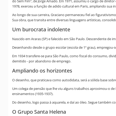
do Sem Fim", de Jorge Amado. Em 1971, assumiu o cargo de diretor 
1978, exerceu a função de adido cultural em Paris, ampliando sua in
Ao longo de sua carreira, Graciano permaneceu fiel ao figurativism
Sua obra, que transita entre diversas linguagens artísticas, conso
Um burocrata indolente
Nascido em Araras (SP) e falecido em São Paulo. Descendente de imi
Desenhando desde o grupo escolar (escola de 1º grau), empregou-se,
Em 1934 transfere-se para São Paulo, como fiscal do consumo, divid
demitido - por abandono de emprego.
Ampliando os horizontes
O desenho, que praticava como autodidata, será a sólida base sobre 
Um colega de pensão que lhe viu alguns trabalhos aproximou-o de Po
ensinamentos (1935-1937).
Do desenho, logo passa à aquarela, e daí ao óleo. Segue também com
O Grupo Santa Helena