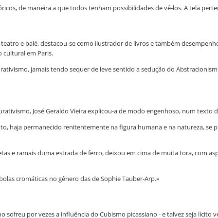
ricos, de maneira a que todos tenham possibilidades de vê-los. A tela pert
 teatro e balé, destacou-se como ilustrador de livros e também desempenho
 cultural em Paris.
rativismo, jamais tendo sequer de leve sentido a sedução do Abstracionismo.
urativismo, José Geraldo Vieira explicou-a de modo engenhoso, num texto d
to, haja permanecido renitentemente na figura humana e na natureza, se po
uletas e ramais duma estrada de ferro, deixou em cima de muita tora, com a
bolas cromáticas no gênero das de Sophie Tauber-Arp.»
o sofreu por vezes a influência do Cubismo picassiano - e talvez seja lícit