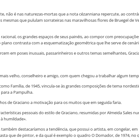
, não é nas naturezas-mortas que a nota cézanniana repercute, ao contrár
 as mesmas que pululam sorrateiras nas maravilhosas flores de Bruegel de V
o racional, os grandes espaços de seus painéis, ao compor com preocupaçõe
ro plano contrasta com a esquematização geométrica que lhe serve de cenári
rcem em poses inusuais, passarinheiros e outros temas semelhantes, Gracian
mais velho, conselheiro e amigo, com quem chegou a trabalhar algum tempo
a como Família, de 1945, vincula-se às grandes composições de tema nordesti
, para a Pampulha.
hos de Graciano a motivação para os muitos que em seguida faria.
racterísticas pessoais do estilo de Graciano, resumidas por Almeida Sales
e à humildade».
 também destacaríamos a tendência, que possui o artista, em congelar, e
sta que de pintor, e da qual é exemplo o quadro O Domador, de 1974, no q