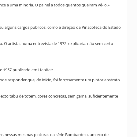
ence a uma minoria. O painel a todos quantos queiram vê-lo.»
u alguns cargos públicos, como a direção da Pinacoteca do Estado
 O artista, numa entrevista de 1972, explicaria, não sem certo
e 1957 publicado em Habitat:
de responder que, de início, foi forçosamente um pintor abstrato
specto tabu de totem, cores concretas, sem gama, suficientemente
o ver, nessas mesmas pinturas da série Bombardeio, um eco de