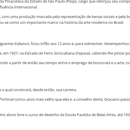
da Pinacoteca do Estado de São Paulo (Pesp), cargo que reforçou seu compro
fluência internacional.
o, com uma produção marcada pela representação de temas sociais e pela bus
lidou-se como um importante marco na história da arte moderna no Brasil.
grantes italianos, ficou órfão aos 12 anos e, para sobreviver, desempenhou 
 em 1927, na Estrada de Ferro Sorocabana (Fepasa), cabendo-lhe pintar post
indo a partir de então seu tempo entre o emprego de burocrata e a arte, c
a qual construirá, desde então, sua carreira.
rtinari (cinco anos mais velho que ele) e, a conselho deste, Graciano passo
o aluno livre o curso de desenho da Escola Paulista de Belas Artes, até 193