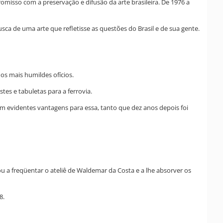
misso com a preservação e difusão da arte brasileira. De 1976 a
ca de uma arte que refletisse as questões do Brasil e de sua gente.
os mais humildes ofícios.
es e tabuletas para a ferrovia.
om evidentes vantagens para essa, tanto que dez anos depois foi
u a freqüentar o ateliê de Waldemar da Costa e a lhe absorver os
8.