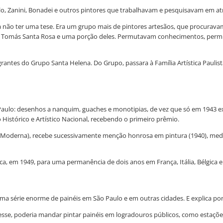
olo, Zanini, Bonadei e outros pintores que trabalhavam e pesquisavam em at
 não ter uma tese. Era um grupo mais de pintores artesãos, que procuravam
hi, Tomás Santa Rosa e uma porção deles. Permutavam conhecimentos, permu
antes do Grupo Santa Helena. Do Grupo, passara à Família Artística Paulista 
ulo: desenhos a nanquim, guaches e monotipias, de vez que só em 1943 exp
istórico e Artístico Nacional, recebendo o primeiro prêmio.
são Moderna), recebe sucessivamente menção honrosa em pintura (1940), me
, em 1949, para uma permanência de dois anos em França, Itália, Bélgica e 
uma série enorme de painéis em São Paulo e em outras cidades. E explica po
esse, poderia mandar pintar painéis em logradouros públicos, como estaçõe