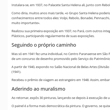
Instalara-se, em 1937, no Palacete Santa Helena ali, junto com Reb
Como diria, muitos anos mais tarde, «o Grupo Santa Helena poderia
conhecimentos entre todos eles: Volpi, Rebolo, Bonadei, Pennacc
muito importante».
Realizou sua primeira exposição em 1937, no Pará, com outros integr
Plásticos, participando regularmente de suas exposições.
Seguindo o próprio caminho
Mas só em 1941 fez uma individual, no Centro Paranaense em São Pa
de um concurso de desenho promovido pelo Serviço do Patrimônio H
A partir de 1940, expondo no Salão Nacional de Belas Artes (Divi
(1941).
Recebeu o prêmio de viagem ao estrangeiro em 1948. Assim, embarca
Aderindo ao muralismo
Ao retornar, expôs 30 pinturas, lançando-se depois à execução de 
O painel é a forma mais democrática da pintura. O governo, se quis