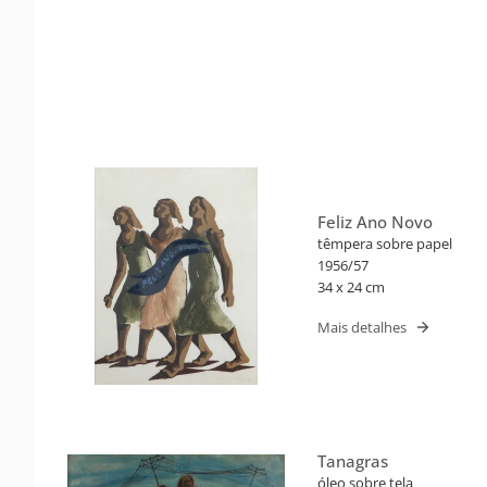
Feliz Ano Novo
têmpera sobre papel
1956/57
34 x 24 cm
Mais detalhes
Tanagras
óleo sobre tela