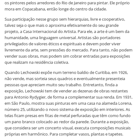
os pintores pelos arredores do Rio de Janeiro para pintar. Ele próprio
mora em Copacabana, então longe do centro da cidade.
Sua participação nesse grupo sem hierarquias, livre e cooperativo,
talvez seja o que mais o aproxima efetivamente do seu grande
projeto, a Casa Internacional do Artista. Para ele, a arte é um bem da
humanidade, uma linguagem universal. Artistas são portadores
privilegiados de valores éticos e espirituais e devem poder viver
livremente da arte, sem pressões do mercado. Para tanto, não podem
vender suas obras, mas podem sim cobrar entradas para exposições
que realizam na residência coletiva.
Quando Lechowski expõe num terreno baldio de Curitiba, em 1926,
não vende, mas sorteia seus quadros e eventualmente presenteia
pessoas que apreciam muito seu trabalho. Entretanto, finda a
exposição, Lechowski tem de vender as dezenas de obras restantes
para Antonio Rydygier, de forma a complementar sua renda. Em 1931,
em São Paulo, mostra suas pinturas em uma casa na alameda Lorena,
número 25, utilizando o novo sistema de exposição em interiores. As
telas ficam presas em fitas de metal perfuradas que têm como fundo
um pano branco colocado ao redor da parede. Durante a exposição,
que considera ser um concerto visual, executa composições musicais
próprias em harmônico. Para completar vasos, plantas e tapetes.