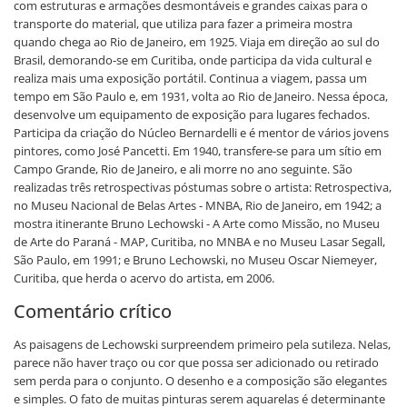
com estruturas e armações desmontáveis e grandes caixas para o
transporte do material, que utiliza para fazer a primeira mostra
quando chega ao Rio de Janeiro, em 1925. Viaja em direção ao sul do
Brasil, demorando-se em Curitiba, onde participa da vida cultural e
realiza mais uma exposição portátil. Continua a viagem, passa um
tempo em São Paulo e, em 1931, volta ao Rio de Janeiro. Nessa época,
desenvolve um equipamento de exposição para lugares fechados.
Participa da criação do Núcleo Bernardelli e é mentor de vários jovens
pintores, como José Pancetti. Em 1940, transfere-se para um sítio em
Campo Grande, Rio de Janeiro, e ali morre no ano seguinte. São
realizadas três retrospectivas póstumas sobre o artista: Retrospectiva,
no Museu Nacional de Belas Artes - MNBA, Rio de Janeiro, em 1942; a
mostra itinerante Bruno Lechowski - A Arte como Missão, no Museu
de Arte do Paraná - MAP, Curitiba, no MNBA e no Museu Lasar Segall,
São Paulo, em 1991; e Bruno Lechowski, no Museu Oscar Niemeyer,
Curitiba, que herda o acervo do artista, em 2006.
Comentário crítico
As paisagens de Lechowski surpreendem primeiro pela sutileza. Nelas,
parece não haver traço ou cor que possa ser adicionado ou retirado
sem perda para o conjunto. O desenho e a composição são elegantes
e simples. O fato de muitas pinturas serem aquarelas é determinante