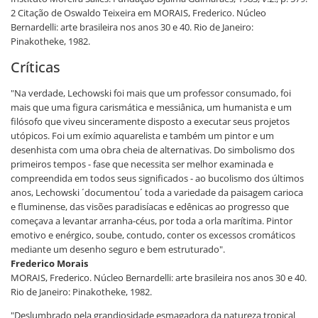
2 Citação de Oswaldo Teixeira em MORAIS, Frederico. Núcleo
Bernardelli: arte brasileira nos anos 30 e 40. Rio de Janeiro:
Pinakotheke, 1982.
Críticas
"Na verdade, Lechowski foi mais que um professor consumado, foi
mais que uma figura carismática e messiânica, um humanista e um
filósofo que viveu sinceramente disposto a executar seus projetos
utópicos. Foi um exímio aquarelista e também um pintor e um
desenhista com uma obra cheia de alternativas. Do simbolismo dos
primeiros tempos - fase que necessita ser melhor examinada e
compreendida em todos seus significados - ao bucolismo dos últimos
anos, Lechowski ´documentou´ toda a variedade da paisagem carioca
e fluminense, das visões paradisíacas e edênicas ao progresso que
começava a levantar arranha-céus, por toda a orla marítima. Pintor
emotivo e enérgico, soube, contudo, conter os excessos cromáticos
mediante um desenho seguro e bem estruturado".
Frederico Morais
MORAIS, Frederico. Núcleo Bernardelli: arte brasileira nos anos 30 e 40.
Rio de Janeiro: Pinakotheke, 1982.
"Deslumbrado pela grandiosidade esmagadora da natureza tropical