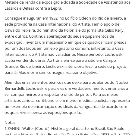
Metade da renda da exposição é doada à Sociedade de Assistência aos
Lázaros e Defesa contra a Lepra.
Consegue inaugurar, em 1932, no Edifício Odeon do Rio de Janeiro, a
sede provisória da Casa Internacional do Artista. Tem o apoio de
Oswaldo Teixeira, do ministro da Polônia e do jornalista Celso Kelly,
entre outros. Continua aperfeiçoando seus equipamentos de
exposição. Inventa um mecanismo em que os quadros ficam presos
por um dos lados em um eixo giratório comum. Entretanto, a Casa
Internacional do Artista não vai adiante. Nesse período, Lechowski
acaba vendendo obras. Ao transferir-se para o sítio em Campo
Grande, Rio de Janeiro, Lechowski intenciona levar a sede do projeto
para lá. Mas morre sem conseguir realizar o objetivo.
Além dos ensinamentos técnicos que deixa para os alunos do Núcleo
Bernardelli, Lechowski é para eles um verdadeiro mentor, ensina-os a
ser companheiros e a respeitar o ofício de pintor. Para os meios
artísticos carioca, curitibano e, em menor medida, paulista, representa
um exemplo de encarnação dos ideais da vanguarda, de acordo com
os quais vive e pensa as exposições que faz.
Notas
1 ZANINI, Walter (Coord.). História geral da arte no Brasil. São Paulo:
Instituto Moreira Salles: Fundação Djalma Guimarães, 1983, v.2., p. 579.