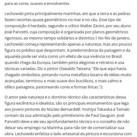
para as cores, suaves e envolventes.
Lechowski pinta principalmente marinhas, em que a terra e as pedras
fazem recortes quase geométricos no mar e no céu. Esse tipo de
composição é herdado, segundo o crítico Walter Zanini, por seu aluno
José Pancetti, cuja composição é organizada por planos geométricos
rigorosos, ao mesmo tempo solidários e distintos.1 No Rio de Janeiro,
Lechowski começa representando apenas a natureza, mas aos poucos
figura os prédios que despontam. A predominância da paisagem e da
aquarela pode ser vista como um efeito de sua vivência no Brasil:
quando chega da Europa, também pinta alegorias e retratos e usa
técnicas variadas. Diz o pintor Oswaldo Teixeira: "Ele que aqui havia
chegado simbolista, pintando numa metafísica bizarra de idéias muito
avançadas, terminou o mais suave dos bucólicos, o mais calmo e
idílico paisagista, pastoreando cores e formas líricas."2
O amor pela natureza e o domínio técnico são características dessa
figura excêntrica e idealista, são os principais ensinamentos que lega
aos jovens pintores do Núcleo Bernardelli. Yoshiya Takaoka e Tamaki
contam da sua admiração pelo primitivismo de Paul Gauguin. José
Pancetti deve a ele seu aprofundamento técnico e o conselho de não
deixar seu emprego na Marinha, para não ter de comercializar sua
obra. Lechowski enfatiza o lado artesanal da pintura e excursiona com