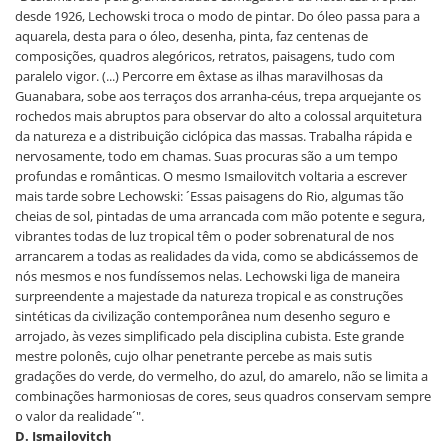
desde 1926, Lechowski troca o modo de pintar. Do óleo passa para a
aquarela, desta para o óleo, desenha, pinta, faz centenas de
composições, quadros alegóricos, retratos, paisagens, tudo com
paralelo vigor. (...) Percorre em êxtase as ilhas maravilhosas da
Guanabara, sobe aos terraços dos arranha-céus, trepa arquejante os
rochedos mais abruptos para observar do alto a colossal arquitetura
da natureza e a distribuição ciclópica das massas. Trabalha rápida e
nervosamente, todo em chamas. Suas procuras são a um tempo
profundas e românticas. O mesmo Ismailovitch voltaria a escrever
mais tarde sobre Lechowski: ´Essas paisagens do Rio, algumas tão
cheias de sol, pintadas de uma arrancada com mão potente e segura,
vibrantes todas de luz tropical têm o poder sobrenatural de nos
arrancarem a todas as realidades da vida, como se abdicássemos de
nós mesmos e nos fundíssemos nelas. Lechowski liga de maneira
surpreendente a majestade da natureza tropical e as construções
sintéticas da civilização contemporânea num desenho seguro e
arrojado, às vezes simplificado pela disciplina cubista. Este grande
mestre polonês, cujo olhar penetrante percebe as mais sutis
gradações do verde, do vermelho, do azul, do amarelo, não se limita a
combinações harmoniosas de cores, seus quadros conservam sempre
o valor da realidade´".
D. Ismailovitch