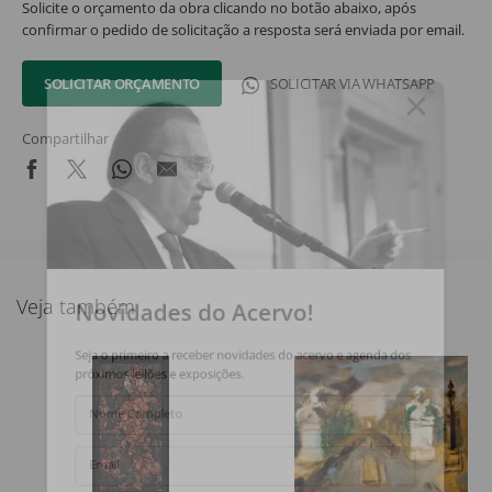
Solicite o orçamento da obra clicando no botão abaixo, após
confirmar o pedido de solicitação a resposta será enviada por email.
SOLICITAR ORÇAMENTO
SOLICITAR VIA WHATSAPP
Compartilhar
Novidades do Acervo!
Veja também
Seja o primeiro a receber novidades do acervo e agenda dos
próximos leilões e exposições.
Nome Completo
Email