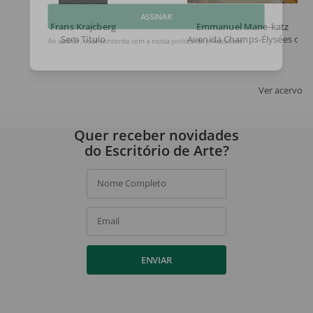
Frans Krajcberg
Emmanuel Mane-katz
ASSINAR
Sem Título
Avenida Champs-Élysées com 
Ao assinar, você concorda com a nossa
política de privacidade
.
Ver acervo
Quer receber novidades
do Escritório de Arte?
Nome Completo
Email
ENVIAR