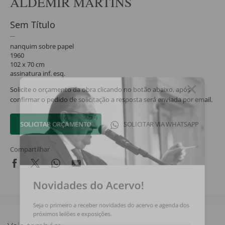
ALDEMIR MARTINS
Sem Título
nanquim sobre papel
1960
102 x 70 cm
assinatura inf. esq.
Solicite o orçamento da obra clicando no botão abaixo, após
confirmar o pedido de solicitação a resposta será enviada por email.
SOLICITAR ORÇAMENTO
SOLICITAR VIA WHATSAPP
Compartilhar
Novidades do Acervo!
Seja o primeiro a receber novidades do acervo e agenda dos
próximos leilões e exposições.