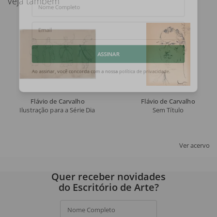
Veja também
Nome Completo
Email
ASSINAR
Ao assinar, você concorda com a nossa
política de privacidade
.
Flávio de Carvalho
Flávio de Carvalho
Ilustração para a Série Dialética da Moda
Sem Título
Ver acervo
Quer receber novidades
do Escritório de Arte?
Nome Completo