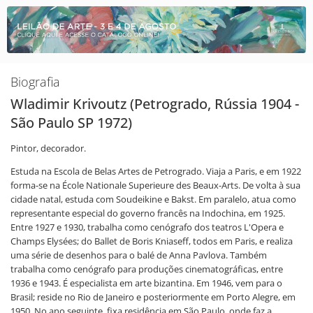
Biografia
Wladimir Krivoutz (Petrogrado, Rússia 1904 -
São Paulo SP 1972)
Pintor, decorador.
Estuda na Escola de Belas Artes de Petrogrado. Viaja a Paris, e em 1922
forma-se na École Nationale Superieure des Beaux-Arts. De volta à sua
cidade natal, estuda com Soudeikine e Bakst. Em paralelo, atua como
representante especial do governo francês na Indochina, em 1925.
Entre 1927 e 1930, trabalha como cenógrafo dos teatros L'Opera e
Champs Elysées; do Ballet de Boris Kniaseff, todos em Paris, e realiza
uma série de desenhos para o balé de Anna Pavlova. Também
trabalha como cenógrafo para produções cinematográficas, entre
1936 e 1943. É especialista em arte bizantina. Em 1946, vem para o
Brasil; reside no Rio de Janeiro e posteriormente em Porto Alegre, em
1950. No ano seguinte, fixa residência em São Paulo, onde faz a