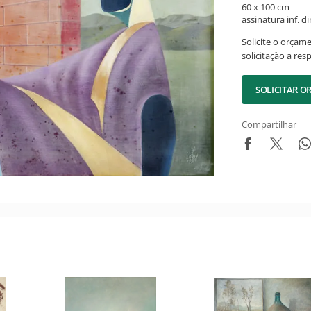
60 x 100 cm
assinatura inf. dir
Solicite o orçam
solicitação a res
SOLICITAR 
Compartilhar