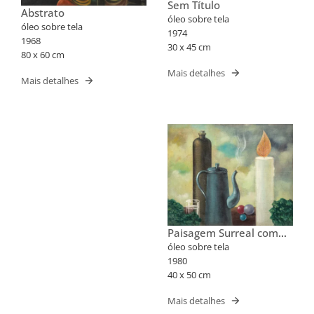
Sem Título
Abstrato
óleo sobre tela
óleo sobre tela
1974
1968
30 x 45 cm
80 x 60 cm
Mais detalhes
Mais detalhes
Paisagem Surreal com
Garrafa, Bule e Vela
óleo sobre tela
1980
40 x 50 cm
Mais detalhes