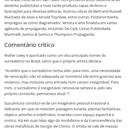
desenho publicitário e mais tarde produziu capas de livros e
ilustrações para diversas editoras. Ilustrou obras de Bertrand Russell,
Machado de Assis e Arnold Toynbee, entre outras. Posteriormente,
empregou-se como diagramador, letrista e arte-finalista em várias
agências de propaganda, incluindo De Carli, Lintas Publicidade,
Martinelli, Santos & Santos e Thompson Propaganda.
Comentário crítico
Walter Lewy é apontado como um dos principais nomes do
surrealismo no Brasil, tanto que o próprio artista declara:
"Acredito que o surrealismo tenha sido, para mim, uma necessidade
de renovação, não só adequada ao momento (de entre guerras) que
vivíamos, mas inclusive uma entrada num campo inesgotável. Para
mim, o surrealismo é inesgotável, renova-se sempre e, pelo seu
próprio conteúdo, permanece atual."1
Sua pintura constitui-se de um imaginário pessoal irracional e
delirante, em que se mesclam paisagens lunares, plantas fantásticas,
objetos amorfos e indefinidos, inseridos num espaço espectral e
onírico. Há em suas telas algo do imobilismo e da transcendência das
obras metafísicas de Giorgio de Chirico. O artista se vale de massas