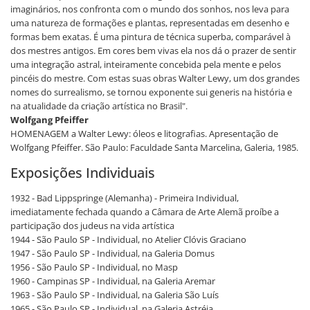
imaginários, nos confronta com o mundo dos sonhos, nos leva para
uma natureza de formações e plantas, representadas em desenho e
formas bem exatas. É uma pintura de técnica superba, comparável à
dos mestres antigos. Em cores bem vivas ela nos dá o prazer de sentir
uma integração astral, inteiramente concebida pela mente e pelos
pincéis do mestre. Com estas suas obras Walter Lewy, um dos grandes
nomes do surrealismo, se tornou exponente sui generis na história e
na atualidade da criação artística no Brasil".
Wolfgang Pfeiffer
HOMENAGEM a Walter Lewy: óleos e litografias. Apresentação de
Wolfgang Pfeiffer. São Paulo: Faculdade Santa Marcelina, Galeria, 1985.
Exposições Individuais
1932 - Bad Lippspringe (Alemanha) - Primeira Individual,
imediatamente fechada quando a Câmara de Arte Alemã proíbe a
participação dos judeus na vida artística
1944 - São Paulo SP - Individual, no Atelier Clóvis Graciano
1947 - São Paulo SP - Individual, na Galeria Domus
1956 - São Paulo SP - Individual, no Masp
1960 - Campinas SP - Individual, na Galeria Aremar
1963 - São Paulo SP - Individual, na Galeria São Luís
1965 - São Paulo SP - Individual, na Galeria Astréia