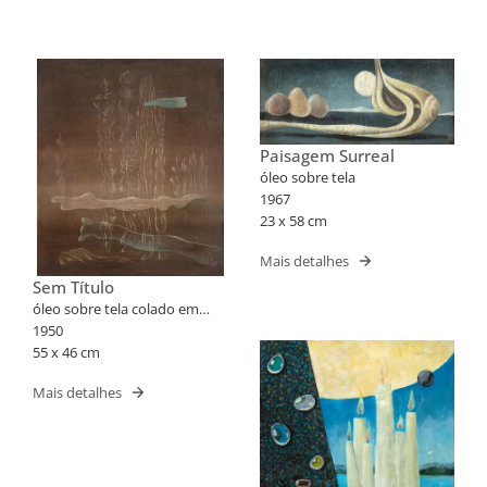
Paisagem Surreal
óleo sobre tela
1967
23 x 58 cm
Mais detalhes
Sem Título
óleo sobre tela colado em
eucatex
1950
55 x 46 cm
Mais detalhes