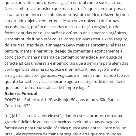
quinze ou vinte anos, observa ligação natural com o surrealismo.
Nesse âmbito, a atmosfera que mais o atrai é aquela em que possa
situar um conjunto de símbolos de substrato onírico, refazendo toda
a realidade objetiva em termos de um novo universo de formas
reconhecíveis, porém deslocadas de sua situação original, ou de
formas obtidas por dilacerações e acúmulo de elementos orgânicos,
viscerais ou de fundo erótico. Tal como em Max Ernst e Yves Tanguy,
dois surrealistas de cuja linhagem Lewy mais se aproxima, há nessa
pintura, mental e narrativa, desejo de comentar alegoricamente a
condição humana na trama da contemporaneidade, em busca de
características universais e intemporais que a definam para além das
contingências de uma só época e momento. A mediação mental,
amalgamando configurações vegetais e minerais num mundo tão real
quanto fantástico, visa a colocar o agora na amplitude de um fluxo
que abole toda circunstância de tempo e lugar".
Roberto Pontual
PONTUAL, Roberto. Arte/Brasil/hoje: 50 anos depois. São Paulo:
Collectio, 1973.
"(...) Já há sessenta anos ele está criando estes encantos com uma
grande fidelidade aos seus conceitos, evoluindo suas paisagens
fantásticas para uma visão cósmica nunca vista antes. Entre nós, no
Brasil, ele representa de maneira singular a arte que cria mundos