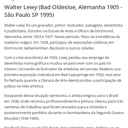
Walter Lewy (Bad Oldesloe, Alemanha 1905 -
São Paulo SP 1995)
Walter Lewy foi um gravador, pintor, ilustrador, paisagista, desenhista
e publicitário. Estudou na Escola de Artes e Ofícios de Dortmund,
Alemanha, entre 1923 e 1927. Nesse período, filiou-se à tendência do
realismo mágico. Em 1928, participou de exposições coletivas em
Dortmund, Gelsenkirchen, Boclusim e outras cidades.
Com a crise econômica de 1929, Lewy perdeu seu emprego de
desenhista numa gráfica e mudou-se para viver com os pais no
interior, tornando-se ilustrador de anedotas em jornais. Realizou sua
primeira exposição individual em Bad Lippspringe em 1932, mas esta
foi fechada quando a Câmara de Arte Alemã proibiu a participação de
judeus na vida artística.
Escapando dessa situação opressora, o artista imigrou para o Brasil
em 1938, onde retomou profissionalmente a pintura. Deixou para trás
centenas de trabalhos que foram enviados para a Holanda e
posteriormente perdidos durante os bombardeios da Segunda Guerra
Mundial (1939-1945).
No Brasil, fixou-se em São Paulo. Nos primeiros anos, dedicou-se ao