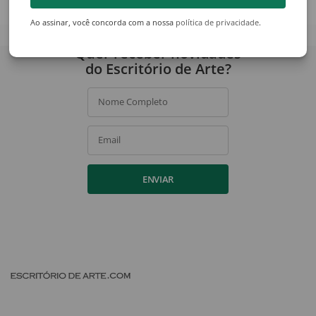
Ver acervo
Ao assinar, você concorda com a nossa
política de privacidade
.
Quer receber novidades
do Escritório de Arte?
Nome Completo
Email
ENVIAR