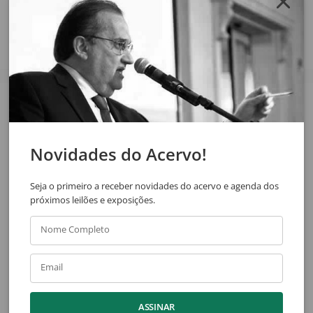
Compartilhar
Veja também
Novidades do Acervo!
Seja o primeiro a receber novidades do acervo e agenda dos
próximos leilões e exposições.
Nome Completo
Antonio Henrique Amaral
Walter Lewy
Email
Sem Título
Sem Título
ASSINAR