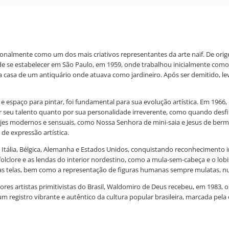
onalmente como um dos mais criativos representantes da arte naïf. De ori
s de se estabelecer em São Paulo, em 1959, onde trabalhou inicialmente com
 casa de um antiquário onde atuava como jardineiro. Após ser demitido, le
s e espaço para pintar, foi fundamental para sua evolução artística. Em 196
seu talento quanto por sua personalidade irreverente, como quando desfi
trajes modernos e sensuais, como Nossa Senhora de mini-saia e Jesus de b
e expressão artística.
, Itália, Bélgica, Alemanha e Estados Unidos, conquistando reconhecimento 
o folclore e as lendas do interior nordestino, como a mula-sem-cabeça e o l
 as telas, bem como a representação de figuras humanas sempre mulatas, n
ores artistas primitivistas do Brasil, Waldomiro de Deus recebeu, em 1983, 
m registro vibrante e autêntico da cultura popular brasileira, marcada pela o