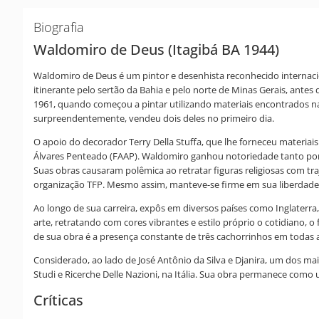
Biografia
Waldomiro de Deus (Itagibá BA 1944)
Waldomiro de Deus é um pintor e desenhista reconhecido internaci
itinerante pelo sertão da Bahia e pelo norte de Minas Gerais, ante
1961, quando começou a pintar utilizando materiais encontrados na
surpreendentemente, vendeu dois deles no primeiro dia.
O apoio do decorador Terry Della Stuffa, que lhe forneceu materiai
Álvares Penteado (FAAP). Waldomiro ganhou notoriedade tanto por 
Suas obras causaram polêmica ao retratar figuras religiosas com 
organização TFP. Mesmo assim, manteve-se firme em sua liberdade d
Ao longo de sua carreira, expôs em diversos países como Inglaterra
arte, retratando com cores vibrantes e estilo próprio o cotidiano, 
de sua obra é a presença constante de três cachorrinhos em todas
Considerado, ao lado de José Antônio da Silva e Djanira, um dos mai
Studi e Ricerche Delle Nazioni, na Itália. Sua obra permanece como u
Críticas