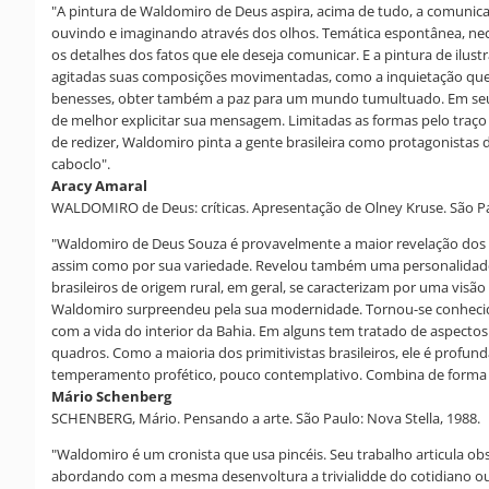
"A pintura de Waldomiro de Deus aspira, acima de tudo, a comunicaç
ouvindo e imaginando através dos olhos. Temática espontânea, nece
os detalhes dos fatos que ele deseja comunicar. E a pintura de ilu
agitadas suas composições movimentadas, como a inquietação que do
benesses, obter também a paz para um mundo tumultuado. Em seus 
de melhor explicitar sua mensagem. Limitadas as formas pelo traço
de redizer, Waldomiro pinta a gente brasileira como protagonistas 
caboclo".
Aracy Amaral
WALDOMIRO de Deus: críticas. Apresentação de Olney Kruse. São Pau
"Waldomiro de Deus Souza é provavelmente a maior revelação dos úl
assim como por sua variedade. Revelou também uma personalidade art
brasileiros de origem rural, em geral, se caracterizam por uma vis
Waldomiro surpreendeu pela sua modernidade. Tornou-se conhecido
com a vida do interior da Bahia. Em alguns tem tratado de aspecto
quadros. Como a maioria dos primitivistas brasileiros, ele é profu
temperamento profético, pouco contemplativo. Combina de forma cur
Mário Schenberg
SCHENBERG, Mário. Pensando a arte. São Paulo: Nova Stella, 1988.
"Waldomiro é um cronista que usa pincéis. Seu trabalho articula obser
abordando com a mesma desenvoltura a trivialidde do cotidiano ou 