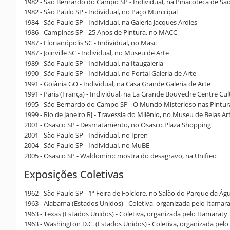
1982 - São Bernardo do Campo SP - Individual, na Pinacoteca de 
1982 - São Paulo SP - Individual, no Paço Municipal
1984 - São Paulo SP - Individual, na Galeria Jacques Ardies
1986 - Campinas SP - 25 Anos de Pintura, no MACC
1987 - Florianópolis SC - Individual, no Masc
1987 - Joinville SC - Individual, no Museu de Arte
1989 - São Paulo SP - Individual, na Itaugaleria
1990 - São Paulo SP - Individual, no Portal Galeria de Arte
1991 - Goiânia GO - Individual, na Casa Grande Galeria de Arte
1991 - Paris (França) - Individual, na La Grande Bouveche Centre Cul
1995 - São Bernardo do Campo SP - O Mundo Misterioso nas Pintur
1999 - Rio de Janeiro RJ - Travessia do Milênio, no Museu de Belas Ar
2001 - Osasco SP - Desmatamento, no Osasco Plaza Shopping
2001 - São Paulo SP - Individual, no Ipren
2004 - São Paulo SP - Individual, no MuBE
2005 - Osasco SP - Waldomiro: mostra do desagravo, na Unifieo
Exposições Coletivas
1962 - São Paulo SP - 1ª Feira de Folclore, no Salão do Parque da Ág
1963 - Alabama (Estados Unidos) - Coletiva, organizada pelo Itamar
1963 - Texas (Estados Unidos) - Coletiva, organizada pelo Itamaraty
1963 - Washington D.C. (Estados Unidos) - Coletiva, organizada pelo