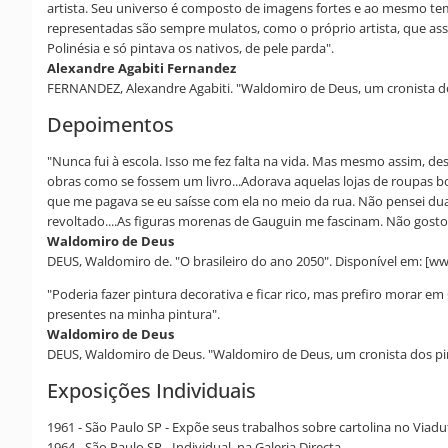
artista. Seu universo é composto de imagens fortes e ao mesmo te
representadas são sempre mulatos, como o próprio artista, que assim 
Polinésia e só pintava os nativos, de pele parda".
Alexandre Agabiti Fernandez
FERNANDEZ, Alexandre Agabiti. "Waldomiro de Deus, um cronista dos 
Depoimentos
"Nunca fui à escola. Isso me fez falta na vida. Mas mesmo assim, d
obras como se fossem um livro...Adorava aquelas lojas de roupas bon
que me pagava se eu saísse com ela no meio da rua. Não pensei dua
revoltado....As figuras morenas de Gauguin me fascinam. Não gosto
Waldomiro de Deus
DEUS, Waldomiro de. "O brasileiro do ano 2050". Disponível em: 
"Poderia fazer pintura decorativa e ficar rico, mas prefiro morar 
presentes na minha pintura".
Waldomiro de Deus
DEUS, Waldomiro de Deus. "Waldomiro de Deus, um cronista dos pinc
Exposições Individuais
1961 - São Paulo SP - Expõe seus trabalhos sobre cartolina no Viad
1964 - São Paulo SP - Individual, na Galeria Directa