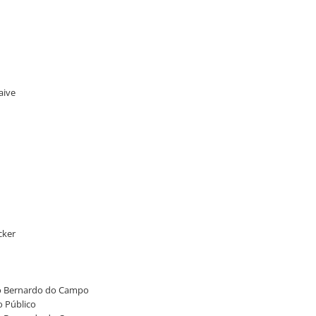
aive
cker
São Bernardo do Campo
o Público