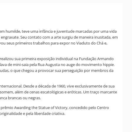
gem humilde, teve uma infância e juventude marcadas por uma vida
o engraxate. Seu contato com a arte surgiu de maneira inusitada, em
vou seus primeiros trabalhos para expor no Viaduto do Chá e,
6, realizou sua primeira exposição individual na Fundação Armando
lava de mini-saia pela Rua Augusta no auge do movimento hippie.
ermudas, o que chegou a provocar sua perseguição por membros da
internacional. Desde a década de 1960, vive exclusivamente de sua
obisomem, além de cenas escatológicas e eróticas. Um traço marcante
unca brancas ou negras.
o prêmio Awarding the Statue of Victory, concedido pelo Centro
riginalidade e pela liberdade criativa.