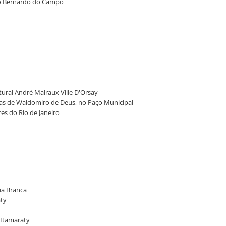
São Bernardo do Campo
tural André Malraux Ville D'Orsay
as de Waldomiro de Deus, no Paço Municipal
tes do Rio de Janeiro
ua Branca
aty
 Itamaraty