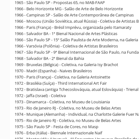
1965 - São Paulo SP - Propostas 65, no MAB-FAAP
1966 - Belo Horizonte MG - Salão de Arte de Belo Horizonte
1966 - Campinas SP - Salão de Arte Contemporânea de Campinas
1966 - Moscou (União Soviética, atual Rússia) - Coletiva de Artistas B
1966 - Paris (França) - Brésil Imprévu, organizada pelo Itamaraty
1966 - Salvador BA - 1ª Bienal Nacional de Artes Plásticas
1966 - São Paulo SP - 15º Salão Paulista de Arte Moderna, na Galeria
1966 - Varsóvia (Polônia) - Coletiva de Artistas Brasileiros
1967 - São Paulo SP - 9ª Bienal Internacional de São Paulo, na Fund
1968 - Salvador BA - 2ª Bienal da Bahia
1969 - Bruxelas (Bélgica) - Coletiva, na Galeria Isy Brachot
1970 - Madri (Espanha) - Naives Brasileiros
1970 - Paris (França) - Coletiva, na Galeria Antoinette
1972 - Brasiléia (Suíça) - Third International Art Fair
1972 - Bratislava (antiga Tchecoslováquia, atual Eslováquia) - Trien
1972 - Jaffa (Israel) - Coletiva
1973 - Dinamarca - Coletiva, no Museu de Louisiania
1973 - Rio de Janeiro RJ - Coletiva, no Museu de Belas Artes
1974 - Munique (Alemanha) - Individual, na Charlotte Galerie Fuer N
1975 - Rio de Janeiro RJ - Coletiva, no Museu de Belas Artes
1975 - São Paulo SP - Festa de Cores, no Masp
1976 - Erba (Itália) - Biennale Internazionale Naif