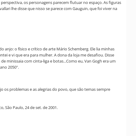
perspectiva, os personagens parecem flutuar no espaço. As figuras
vallari lhe disse que nisso se parece com Gauguin, que foi viver na
njo: o físico e crítico de arte Mário Schemberg. Ele lia minhas
tei e vi que era para mulher. A dona da loja me desafiou. Disse
de minissaia com cinta-liga e botas...Como eu, Van Gogh era um
 ano 2050".
Vejo os problemas e as alegrias do povo, que são temas sempre
, São Paulo, 24 de set. de 2001.