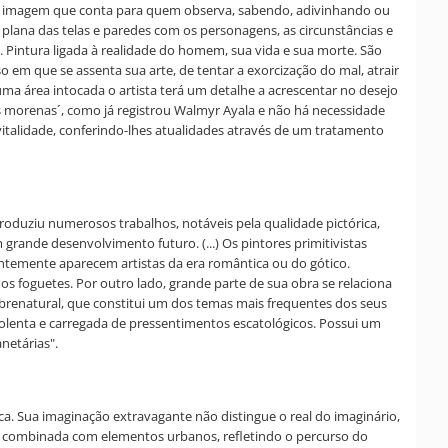
atos, imagem que conta para quem observa, sabendo, adivinhando ou
plana das telas e paredes com os personagens, as circunstâncias e
. Pintura ligada à realidade do homem, sua vida e sua morte. São
m que se assenta sua arte, de tentar a exorcização do mal, atrair
 área intocada o artista terá um detalhe a acrescentar no desejo
es morenas´, como já registrou Walmyr Ayala e não há necessidade
vitalidade, conferindo-lhes atualidades através de um tratamento
roduziu numerosos trabalhos, notáveis pela qualidade pictórica,
grande desenvolvimento futuro. (...) Os pintores primitivistas
uentemente aparecem artistas da era romântica ou do gótico.
foguetes. Por outro lado, grande parte de sua obra se relaciona
brenatural, que constitui um dos temas mais frequentes dos seus
violenta e carregada de pressentimentos escatológicos. Possui um
netárias".
ítica. Sua imaginação extravagante não distingue o real do imaginário,
al, combinada com elementos urbanos, refletindo o percurso do