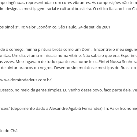
mpo ingênuas, representadas com cores vibrantes. As composições não tem 
designa a mestiçagem racial e cultural brasileira. O crítico italiano Lino Ca
pincéis". In: Valor Econômico, São Paulo, 24 de set. de 2001.
esde o começo, minha pintura brota como um Dom... Encontrei o meu segundo a
itas. Um dia, vi uma minissaia numa vitrine. Não sabia o que era. Experimen
s vezes. Me xingavam de tudo quanto era nome feio...Pintei Nossa Senhora 
 de pintar brancos ou negros. Desenho sim mulatos e mestiços do Brasil do
[www.waldomirodedeus.com.br]
em Osasco, no meio da gente simples. Eu venho desse povo, faço parte dele. 
éis" (depoimento dado à Alexandre Agabiti Fernandez). In: Valor Econômico
uto do Chá