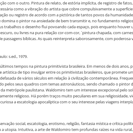
ão com o outro. Pintura de relato, de estória implícita, de registro de f
ssária como a vibração do artista que cobre compulsivamente a superfície 
stração ou registro de acordo com a pictórica de tantos povos da humanidade
mina o pintor na ansiedade de bem transmitir e, no fundamento religioso e
trabalhos o desenho flui povoando cada espaço, pois enquanto houver uma
 escuro, ou livres na pura relação cor-com-cor, ´pintura chapada, com carn
de passagens bíblicas. As quais reinterpreta saborosamente, com poderosa 
lo: s.ed., 1979.
timos tempos na pintura primitivista brasileira. Em menos de dois anos, p
ística de tipo invulgar entre os primitivistas brasileiros, que promete um 
ão defasada de vários séculos em relação à civilização contemporânea. Freq
 pelos seus quadros com temas astronáuticos, sendo chamado o pintor dos 
s da metrópole paulistana. Waldomiro tem um interesse excepcional pelo so
ndamente religioso. Há porém traços muito peculiares em sua religiosidade, 
iosa a escatologia apocalíptica com o seu interesse pelas viagens interpla
vação social, escatologia, erotismo, religião, fantasia mística e crítica pol
a utopia. Intuitiva, a arte de Waldomiro tem profundas raízes na vida rur