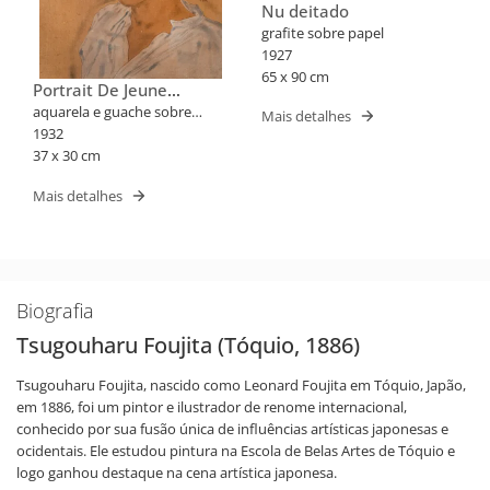
Nu deitado
grafite sobre papel
1927
65 x 90 cm
Portrait De Jeune
Femme Au Chapeau
aquarela e guache sobre
Mais detalhes
Blanc
papel
1932
37 x 30 cm
Mais detalhes
Biografia
Tsugouharu Foujita (Tóquio, 1886)
Tsugouharu Foujita, nascido como Leonard Foujita em Tóquio, Japão,
em 1886, foi um pintor e ilustrador de renome internacional,
conhecido por sua fusão única de influências artísticas japonesas e
ocidentais. Ele estudou pintura na Escola de Belas Artes de Tóquio e
logo ganhou destaque na cena artística japonesa.