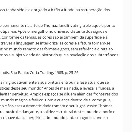
isso tenha sido ele obrigado a ir tão a fundo na recuperação dos
 permanente na arte de Thomaz Ianelli -, atingiu ele aquele ponto
eotipar-se. Após o mergulho no universo distante dos signos e
. Conforme os temas, as cores são aí também da superfície e a
 vez a linguagem se interioriza, as cores e a fatura tornam-se
vez no mundo remoto das formas-signos, sem referência direta ao
enos a subjetividade do pintor do que a revelação dos subterrâneos
udis. São Paulo: Cotia Trading, 1985. p. 25-26.
ssim, gradativamente a sua pintura entrou na fase atual que se
ticas deste seu mundo? Antes de mais nada, a leveza, a fluidez, a
evitar perpétuo. Amplos espaços se diluem além das fronteiras dos
 mundo mágico e feérico. Com a criança dentro de si como guia,
smo e às vezes a dramaticidade tomam o seu lugar. Assim Thomaz
ra musical e dançante, a solidez estrutural deste mundo amorfo e
s. Uma suave dança perpétua. Um mundo fantasmagórico, onde o