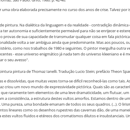
Thomaz. São Paulo: Grifo, 1980. p. 42-46.
 ser uma obra elaborada precisamente no curso dos anos de crise. Talvez por 
pintura. Na dialética da linguagem e da realidade - contradição dinâmica e
a ter autonomia e suficientemente permeável para não se enrijecer e ester
o provas de sua capacidade de transmudar qualquer coisa em fala pictórica
nalidade volta a ser ambígua ainda que predominante. Mas aos poucos, outra
stério, como nos trabalhos de 1980 e seguintes. O pintor mergulha outra 
ecentes - esse universo enigmático já nada tem do universo kleeniano e é m
ar o seu avesso".
 pintura pintura de Thomaz Ianelli. Tradução Lucio Stein; prefácio Theon Span
e dissolvidas, que muitas vezes torna-se difícil reconhecê-las como tais. A
az criou um novo mundo de expressividade pictórica. Quais são as caracterís
o que raramente tem elementos de uma leve dramaticidade, um flutuar, um l
 a consistência, a estrutura destes vultos amorfos. Estamos dentro de um
. Uma pureza, uma bondade emanam de todos os seus quadros. (...). O liri
entos lineares como os desenhos rupestres das cavernas dão, de uma manei
a estes vultos fluidos e etéreos dos cromatismos dilutos e insubstanciai