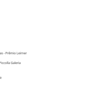
has - Prêmio Leirner
Piccolla Galeria
ca