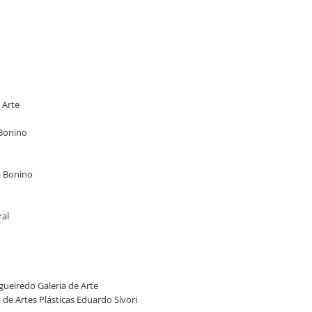
 Arte
 Bonino
ia Bonino
ral
igueiredo Galeria de Arte
 de Artes Plásticas Eduardo Sívori