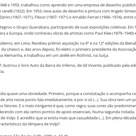
tre 1948 e 1955, trabalhou como aprendiz em uma empresa de desenho public
lo Ianelli (1922). Em 1953, teve aulas de desenho e pintura com Angelo Simeo
nini (1907–1971), Flexor (1907–1971) e Arnaldo Ferrari (1906–1974), entre 
e, integrou o Grupo Guanabara, participando de suas exposições coletivas.
ra a Europa, onde conheceu obras de artistas como Paul Klee (1879–1940) e
leiros, em Lima. Recebeu prêmio aquisição na 9ª e na 12ª edições da Bienal
a Unesco e, dez anos depois, foi eleito o primeiro presidente da Associação 
 na Alemanha, e trabalhou em um ateliê em Rothrist, na Suíça.
lustrou o livro Auto da Barca do Inferno, de Gil Vicente, publicado pela edit
ia.
em dia quase uma obviedade. Primeiro, porque a constatação o acompanha com
de arte nesse ponto fala imediatamente, e por si só (...). Sua obra tem u
 fatores. E o mais intrigante é que, como regra, suas cores são predomina
lecendo com ela certos pontos de apoio essenciais. Numa segunda rodada, 
 de Volpi. E acredito que aí exista mais que casualidade (...). Em plena déc
acterísticos da têmpera de Volpi".