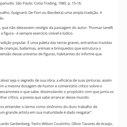
anudis. São Paulo: Cotia Trading, 1985. p. 15-16.
arvalho, Guignard, De Fiori ou Bandeira) uma ampla tradição. A
ão.
al, que não deixassem vestígio da passagem do autor. Thomaz Ianelli
figura - é sempre exercício visível e lúdico.
adição popular. É uma paleta das terras graves, entranhas trazidas
crianças, bailarinas, animais e brinquedos que estrutura o
reensão desse universo de figuras, habitantes do informe que
lvez seja o segredo de sua obra, a eficácia de suas pinturas, assim
com a mesma dosagem de humor e comentário crítico sobre o
escamoteia o que sabe, dissimulando o propósito com que junta os
lhar crítico, a poesia que sabe arrancar desse mundo.
ermos entender o termo como sinônimo do duro trabalho de
um grande artista em sua maturidade é dado resgatar".
ardo Sardenberg; Texto Wilson Coutinho, Olívio Tavares de Araújo,