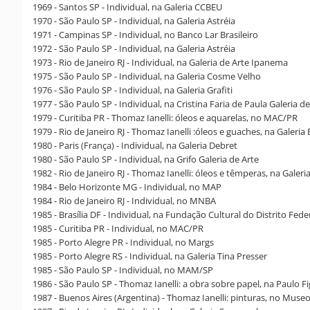
1969 - Santos SP - Individual, na Galeria CCBEU
1970 - São Paulo SP - Individual, na Galeria Astréia
1971 - Campinas SP - Individual, no Banco Lar Brasileiro
1972 - São Paulo SP - Individual, na Galeria Astréia
1973 - Rio de Janeiro RJ - Individual, na Galeria de Arte Ipanema
1975 - São Paulo SP - Individual, na Galeria Cosme Velho
1976 - São Paulo SP - Individual, na Galeria Grafiti
1977 - São Paulo SP - Individual, na Cristina Faria de Paula Galeria de
1979 - Curitiba PR - Thomaz Ianelli: óleos e aquarelas, no MAC/PR
1979 - Rio de Janeiro RJ - Thomaz Ianelli :óleos e guaches, na Galeria
1980 - Paris (França) - Individual, na Galeria Debret
1980 - São Paulo SP - Individual, na Grifo Galeria de Arte
1982 - Rio de Janeiro RJ - Thomaz Ianelli: óleos e têmperas, na Galer
1984 - Belo Horizonte MG - Individual, no MAP
1984 - Rio de Janeiro RJ - Individual, no MNBA
1985 - Brasília DF - Individual, na Fundação Cultural do Distrito Fede
1985 - Curitiba PR - Individual, no MAC/PR
1985 - Porto Alegre PR - Individual, no Margs
1985 - Porto Alegre RS - Individual, na Galeria Tina Presser
1985 - São Paulo SP - Individual, no MAM/SP
1986 - São Paulo SP - Thomaz Ianelli: a obra sobre papel, na Paulo F
1987 - Buenos Aires (Argentina) - Thomaz Ianelli: pinturas, no Museo