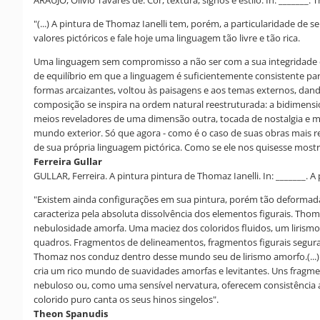
ARAÚJO, Olívio Tavares de. Cor, textura, signos e estilo. In: _______. 
"(...) A pintura de Thomaz Ianelli tem, porém, a particularidade de
valores pictóricos e fale hoje uma linguagem tão livre e tão rica.
Uma linguagem sem compromisso a não ser com a sua integridade de 
de equilíbrio em que a linguagem é suficientemente consistente par
formas arcaizantes, voltou às paisagens e aos temas externos, dand
composição se inspira na ordem natural reestruturada: a bidimensio
meios reveladores de uma dimensão outra, tocada de nostalgia e mi
mundo exterior. Só que agora - como é o caso de suas obras mais r
de sua própria linguagem pictórica. Como se ele nos quisesse mostr
Ferreira Gullar
GULLAR, Ferreira. A pintura pintura de Thomaz Ianelli. In: _______. A
"Existem ainda configurações em sua pintura, porém tão deformadas 
caracteriza pela absoluta dissolvência dos elementos figurais. Thom
nebulosidade amorfa. Uma maciez dos coloridos fluidos, um lirism
quadros. Fragmentos de delineamentos, fragmentos figurais seguram
Thomaz nos conduz dentro desse mundo seu de lirismo amorfo.(...)
cria um rico mundo de suavidades amorfas e levitantes. Uns fragm
nebuloso ou, como uma sensível nervatura, oferecem consistência 
colorido puro canta os seus hinos singelos".
Theon Spanudis