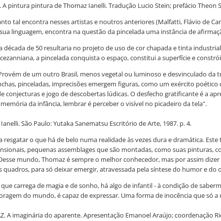
 pintura pintura de Thomaz Ianelli. Tradução Lucio Stein; prefácio Theon Sp
uanto tal encontra nesses artistas e noutros anteriores (Malfatti, Flávio de C
e sua linguagem, encontra na questão da pincelada uma instância de afirmaç
 década de 50 resultaria no projeto de uso de cor chapada e tinta industri
anniana, a pincelada conquista o espaço, constitui a superfície e constrói a 
 Provém de um outro Brasil, menos vegetal ou luminoso e desvinculado da tr
as, pinceladas, imprecisões emergem figuras, como um exército poético de 
e conjecturas e jogo de descobertas lúdicas. O desfecho gratificante é a ap
ória da infância, lembrar é perceber o visível no picadeiro da tela".
elli. São Paulo: Yutaka Sanematsu Escritório de Arte, 1987. p. 4.
resgatar o que há de belo numa realidade às vezes dura e dramática. Este ta
ensionais, pequenas assemblages que são montadas, como suas pinturas, 
Desse mundo, Thomaz é sempre o melhor conhecedor, mas por assim dizer 
 quadros, para só deixar emergir, atravessada pela síntese do humor e do o
 que carrega de magia e de sonho, há algo de infantil - à condição de sab
 voragem do mundo, é capaz de expressar. Uma forma de inocência que só a 
Z. A imaginária do aparente. Apresentação Emanoel Araújo; coordenação Ric