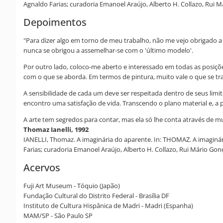
Agnaldo Farias; curadoria Emanoel Araújo, Alberto H. Collazo, Rui 
Depoimentos
"Para dizer algo em torno de meu trabalho, não me vejo obrigado a 
nunca se obrigou a assemelhar-se com o 'último modelo'.
Por outro lado, coloco-me aberto e interessado em todas as posiç
com o que se aborda. Em termos de pintura, muito vale o que se tr
A sensibilidade de cada um deve ser respeitada dentro de seus limite
encontro uma satisfação de vida. Transcendo o plano material e, a p
A arte tem segredos para contar, mas ela só lhe conta através de m
Thomaz Ianelli, 1992
IANELLI, Thomaz. A imaginária do aparente. In: THOMAZ. A imaginá
Farias; curadoria Emanoel Araújo, Alberto H. Collazo, Rui Mário Go
Acervos
Fuji Art Museum - Tóquio (Japão)
Fundação Cultural do Distrito Federal - Brasília DF
Instituto de Cultura Hispânica de Madri - Madri (Espanha)
MAM/SP - São Paulo SP