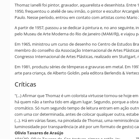
Thomaz Ianelli foi pintor, gravador, aquarelista e desenhista. En
1950, frequentou o ateliê de seu irmão, o pintor e escultor Arcange
Paulo. Nesse período, entrou em contato com artistas como Mario Za
A partir de 1957, passou a se dedicar à pintura e, no ano seguint
pelo Museu de Arte Moderna do Rio de Janeiro (MAM/RJ), e viajou pa
Em 1965, ministrou um curso de desenho no Centro de Estudos Brasi
membro do conselho da Associação Internacional de Artes Plásticas d
Congresso Internacional de Artes Plásticas, realizado em Stuttgart,
Em 1981, produziu séries de têmperas e gravuras em metal. Em 1997, i
arte para criança, de Alberto Goldin, pela editora Berlendis & Vertecc
Críticas
"(...) Afirmar que Thomaz é um colorista virtuose tornou-se hoje 
há quem não a tenha tido em algum lugar. Segundo, porque a obra 
cromático. Só num segundo tempo de leitura entram em ação outros
com uma cor determinada, antes de colocar qualquer outra, estabe
(...). Há em várias fases, na pincelada de Thomaz, uma reminiscência
luminosidade por transparência (e até por um formato de gesto) car
Olívio Tavares de Araújo