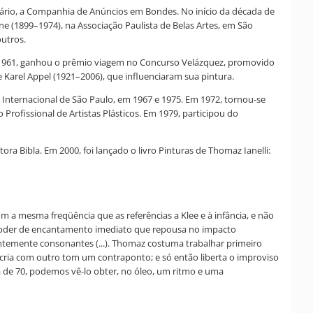
itário, a Companhia de Anúncios em Bondes. No início da década de
ne (1899–1974), na Associação Paulista de Belas Artes, em São
outros.
 Em 1961, ganhou o prêmio viagem no Concurso Velázquez, promovido
 Karel Appel (1921–2006), que influenciaram sua pintura.
 Internacional de São Paulo, em 1967 e 1975. Em 1972, tornou-se
Profissional de Artistas Plásticos. Em 1979, participou do
ora Bibla. Em 2000, foi lançado o livro Pinturas de Thomaz Ianelli:
 a mesma freqüência que as referências a Klee e à infância, e não
m poder de encantamento imediato que repousa no impacto
ntemente consonantes (...). Thomaz costuma trabalhar primeiro
cria com outro tom um contraponto; e só então liberta o improviso
ada de 70, podemos vê-lo obter, no óleo, um ritmo e uma