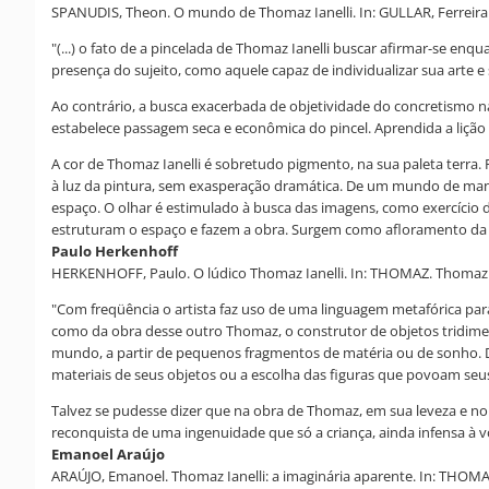
SPANUDIS, Theon. O mundo de Thomaz Ianelli. In: GULLAR, Ferreira. A
"(...) o fato de a pincelada de Thomaz Ianelli buscar afirmar-se enq
presença do sujeito, como aquele capaz de individualizar sua arte 
Ao contrário, a busca exacerbada de objetividade do concretismo na
estabelece passagem seca e econômica do pincel. Aprendida a lição cez
A cor de Thomaz Ianelli é sobretudo pigmento, na sua paleta terra.
à luz da pintura, sem exasperação dramática. De um mundo de manch
espaço. O olhar é estimulado à busca das imagens, como exercício d
estruturam o espaço e fazem a obra. Surgem como afloramento da mem
Paulo Herkenhoff
HERKENHOFF, Paulo. O lúdico Thomaz Ianelli. In: THOMAZ. Thomaz Ian
"Com freqüência o artista faz uso de uma linguagem metafórica para 
como da obra desse outro Thomaz, o construtor de objetos tridim
mundo, a partir de pequenos fragmentos de matéria ou de sonho. 
materiais de seus objetos ou a escolha das figuras que povoam seus
Talvez se pudesse dizer que na obra de Thomaz, em sua leveza e no
reconquista de uma ingenuidade que só a criança, ainda infensa à
Emanoel Araújo
ARAÚJO, Emanoel. Thomaz Ianelli: a imaginária aparente. In: THOMA