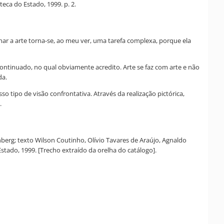
eca do Estado, 1999. p. 2.
nar a arte torna-se, ao meu ver, uma tarefa complexa, porque ela
ntinuado, no qual obviamente acredito. Arte se faz com arte e não
da.
o tipo de visão confrontativa. Através da realização pictórica,
.
erg; texto Wilson Coutinho, Olívio Tavares de Araújo, Agnaldo
tado, 1999. [Trecho extraído da orelha do catálogo].