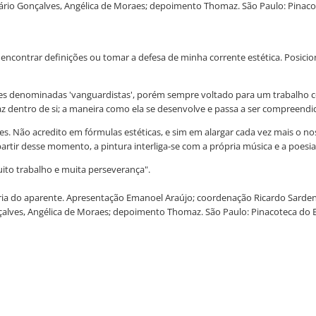
Mário Gonçalves, Angélica de Moraes; depoimento Thomaz. São Paulo: Pinacot
encontrar definições ou tomar a defesa de minha corrente estética. Posicio
ões denominadas 'vanguardistas', porém sempre voltado para um trabalho co
az dentro de si; a maneira como ela se desenvolve e passa a ser compreendi
s. Não acredito em fórmulas estéticas, e sim em alargar cada vez mais o noss
artir desse momento, a pintura interliga-se com a própria música e a poesia
uito trabalho e muita perseverança".
ria do aparente. Apresentação Emanoel Araújo; coordenação Ricardo Sardenb
nçalves, Angélica de Moraes; depoimento Thomaz. São Paulo: Pinacoteca do Es