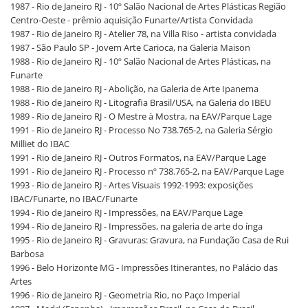
1987 - Rio de Janeiro RJ - 10º Salão Nacional de Artes Plásticas Região
Centro-Oeste - prêmio aquisição Funarte/Artista Convidada
1987 - Rio de Janeiro RJ - Atelier 78, na Villa Riso - artista convidada
1987 - São Paulo SP - Jovem Arte Carioca, na Galeria Maison
1988 - Rio de Janeiro RJ - 10º Salão Nacional de Artes Plásticas, na
Funarte
1988 - Rio de Janeiro RJ - Abolição, na Galeria de Arte Ipanema
1988 - Rio de Janeiro RJ - Litografia Brasil/USA, na Galeria do IBEU
1989 - Rio de Janeiro RJ - O Mestre à Mostra, na EAV/Parque Lage
1991 - Rio de Janeiro RJ - Processo No 738.765-2, na Galeria Sérgio
Milliet do IBAC
1991 - Rio de Janeiro RJ - Outros Formatos, na EAV/Parque Lage
1991 - Rio de Janeiro RJ - Processo nº 738.765-2, na EAV/Parque Lage
1993 - Rio de Janeiro RJ - Artes Visuais 1992-1993: exposições
IBAC/Funarte, no IBAC/Funarte
1994 - Rio de Janeiro RJ - Impressões, na EAV/Parque Lage
1994 - Rio de Janeiro RJ - Impressões, na galeria de arte do ínga
1995 - Rio de Janeiro RJ - Gravuras: Gravura, na Fundação Casa de Rui
Barbosa
1996 - Belo Horizonte MG - Impressões Itinerantes, no Palácio das
Artes
1996 - Rio de Janeiro RJ - Geometria Rio, no Paço Imperial