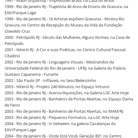
1997 - Madri (Espanha) - Impressões Brasil, na Casa do Brasil
1999 - Rio de Janeiro RJ - Trajetória 46 Anos de Ensino de Gravura, na
EAV/Parque Lage
1999 - Rio de Janeiro RJ - 16 Artistas expõem Gravuras - Mostra Rio
Gravura, no Centro de Recepção do Museu da Vida da Fundação
Oswaldo Cruz
2000 - Petrópolis RJ - Século das Mulheres, Alguns Nomes, na Casa de
Petrópolis
2001 - Niterói RJ - A Cor e suas Poéticas, no Centro Cultural Pascoal
Citadino
2002 - Rio de Janeiro RJ - Linguagens Visuais - Mestrandos da
Universidade Federal do Rio de Janeiro - UFRJ, na Galeria do Palácio
Gustavo Capanema - Funarte
2002 - São Paulo SP - Infláveis, no Sesc/Belenzinho
2003 - Niterói RJ - Projeto 240 Minutos, no Espaço Virtuosi
2003 - Rio de Janeiro RJ - Acervo/Aquisições, na Galeria LGC Arte Hoje
2003 - Rio de Janeiro RJ - Banheiros de Portas Abertas, no Espaço Dama
de Ferro
2003 - Rio de Janeiro RJ - Banheiros de Portas Abertas, no MAM/RJ
2003 - Rio de Janeiro RJ - Pequenos Formatos, na LGC Arte Hoje
2004 - Rio de Janeiro RJ - In between, na galeria Cavalariças da
EAV/Parque Lage
2004 - Rio de Janeiro RJ - Onde Está Você, Geração 80?, no Centro