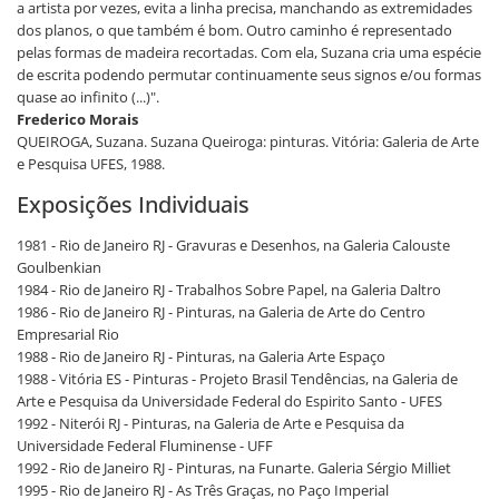
a artista por vezes, evita a linha precisa, manchando as extremidades
dos planos, o que também é bom. Outro caminho é representado
pelas formas de madeira recortadas. Com ela, Suzana cria uma espécie
de escrita podendo permutar continuamente seus signos e/ou formas
quase ao infinito (...)".
Frederico Morais
QUEIROGA, Suzana. Suzana Queiroga: pinturas. Vitória: Galeria de Arte
e Pesquisa UFES, 1988.
Exposições Individuais
1981 - Rio de Janeiro RJ - Gravuras e Desenhos, na Galeria Calouste
Goulbenkian
1984 - Rio de Janeiro RJ - Trabalhos Sobre Papel, na Galeria Daltro
1986 - Rio de Janeiro RJ - Pinturas, na Galeria de Arte do Centro
Empresarial Rio
1988 - Rio de Janeiro RJ - Pinturas, na Galeria Arte Espaço
1988 - Vitória ES - Pinturas - Projeto Brasil Tendências, na Galeria de
Arte e Pesquisa da Universidade Federal do Espirito Santo - UFES
1992 - Niterói RJ - Pinturas, na Galeria de Arte e Pesquisa da
Universidade Federal Fluminense - UFF
1992 - Rio de Janeiro RJ - Pinturas, na Funarte. Galeria Sérgio Milliet
1995 - Rio de Janeiro RJ - As Três Graças, no Paço Imperial