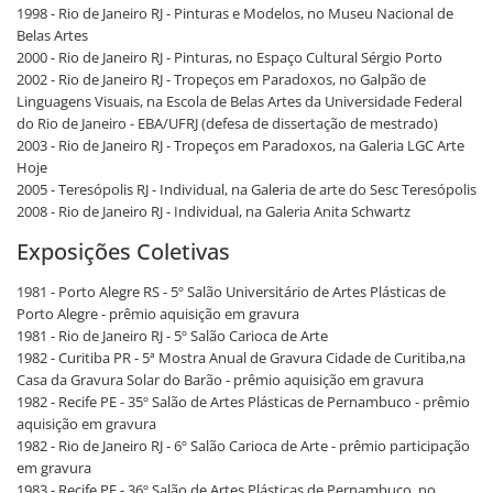
1998 - Rio de Janeiro RJ - Pinturas e Modelos, no Museu Nacional de
Belas Artes
2000 - Rio de Janeiro RJ - Pinturas, no Espaço Cultural Sérgio Porto
2002 - Rio de Janeiro RJ - Tropeços em Paradoxos, no Galpão de
Linguagens Visuais, na Escola de Belas Artes da Universidade Federal
do Rio de Janeiro - EBA/UFRJ (defesa de dissertação de mestrado)
2003 - Rio de Janeiro RJ - Tropeços em Paradoxos, na Galeria LGC Arte
Hoje
2005 - Teresópolis RJ - Individual, na Galeria de arte do Sesc Teresópolis
2008 - Rio de Janeiro RJ - Individual, na Galeria Anita Schwartz
Exposições Coletivas
1981 - Porto Alegre RS - 5º Salão Universitário de Artes Plásticas de
Porto Alegre - prêmio aquisição em gravura
1981 - Rio de Janeiro RJ - 5º Salão Carioca de Arte
1982 - Curitiba PR - 5ª Mostra Anual de Gravura Cidade de Curitiba,na
Casa da Gravura Solar do Barão - prêmio aquisição em gravura
1982 - Recife PE - 35º Salão de Artes Plásticas de Pernambuco - prêmio
aquisição em gravura
1982 - Rio de Janeiro RJ - 6º Salão Carioca de Arte - prêmio participação
em gravura
1983 - Recife PE - 36º Salão de Artes Plásticas de Pernambuco, no