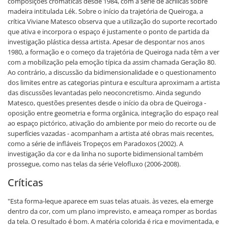
composições cromáticas desde 1984, com a série de acrílicas sobre
madeira intitulada Lék. Sobre o início da trajetória de Queiroga, a
crítica Viviane Matesco observa que a utilização do suporte recortado
que ativa e incorpora o espaço é justamente o ponto de partida da
investigação plástica dessa artista. Apesar de despontar nos anos
1980, a formação e o começo da trajetória de Queiroga nada têm a ver
com a mobilização pela emoção típica da assim chamada Geração 80.
Ao contrário, a discussão da bidimensionalidade e o questionamento
dos limites entre as categorias pintura e escultura aproximam a artista
das discussões levantadas pelo neoconcretismo. Ainda segundo
Matesco, questões presentes desde o início da obra de Queiroga -
oposição entre geometria e forma orgânica, integração do espaço real
ao espaço pictórico, ativação do ambiente por meio do recorte ou de
superfícies vazadas - acompanham a artista até obras mais recentes,
como a série de infláveis Tropeços em Paradoxos (2002). A
investigação da cor e da linha no suporte bidimensional também
prossegue, como nas telas da série Velofluxo (2006-2008).
Críticas
"Esta forma-leque aparece em suas telas atuais. às vezes, ela emerge
dentro da cor, com um plano imprevisto, e ameaça romper as bordas
da tela. O resultado é bom. A matéria colorida é rica e movimentada, e