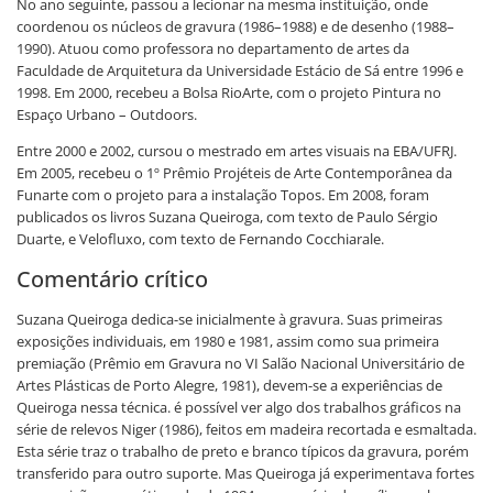
No ano seguinte, passou a lecionar na mesma instituição, onde
coordenou os núcleos de gravura (1986–1988) e de desenho (1988–
1990). Atuou como professora no departamento de artes da
Faculdade de Arquitetura da Universidade Estácio de Sá entre 1996 e
1998. Em 2000, recebeu a Bolsa RioArte, com o projeto Pintura no
Espaço Urbano – Outdoors.
Entre 2000 e 2002, cursou o mestrado em artes visuais na EBA/UFRJ.
Em 2005, recebeu o 1º Prêmio Projéteis de Arte Contemporânea da
Funarte com o projeto para a instalação Topos. Em 2008, foram
publicados os livros Suzana Queiroga, com texto de Paulo Sérgio
Duarte, e Velofluxo, com texto de Fernando Cocchiarale.
Comentário crítico
Suzana Queiroga dedica-se inicialmente à gravura. Suas primeiras
exposições individuais, em 1980 e 1981, assim como sua primeira
premiação (Prêmio em Gravura no VI Salão Nacional Universitário de
Artes Plásticas de Porto Alegre, 1981), devem-se a experiências de
Queiroga nessa técnica. é possível ver algo dos trabalhos gráficos na
série de relevos Niger (1986), feitos em madeira recortada e esmaltada.
Esta série traz o trabalho de preto e branco típicos da gravura, porém
transferido para outro suporte. Mas Queiroga já experimentava fortes