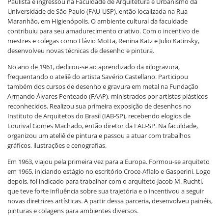
Paulista e ingressou na Faculdade de Arquitetura e Urbanismo da
Universidade de São Paulo (FAU-USP), então localizada na Rua
Maranhão, em Higienópolis. O ambiente cultural da faculdade
contribuiu para seu amadurecimento criativo. Com o incentivo de
mestres e colegas como Flávio Motta, Renina Katz e Julio Katinsky,
desenvolveu novas técnicas de desenho e pintura.
No ano de 1961, dedicou-se ao aprendizado da xilogravura,
frequentando o ateliê do artista Savério Castellano. Participou
também dos cursos de desenho e gravura em metal na Fundação
Armando Álvares Penteado (FAAP), ministrados por artistas plásticos
reconhecidos. Realizou sua primeira exposição de desenhos no
Instituto de Arquitetos do Brasil (IAB-SP), recebendo elogios de
Lourival Gomes Machado, então diretor da FAU-SP. Na faculdade,
organizou um ateliê de pintura e passou a atuar com trabalhos
gráficos, ilustrações e cenografias.
Em 1963, viajou pela primeira vez para a Europa. Formou-se arquiteto
em 1965, iniciando estágio no escritório Croce-Aflalo e Gasperini. Logo
depois, foi indicado para trabalhar com o arquiteto Jacob M. Ruchti,
que teve forte influência sobre sua trajetória e o incentivou a seguir
novas diretrizes artísticas. A partir dessa parceria, desenvolveu painéis,
pinturas e colagens para ambientes diversos.