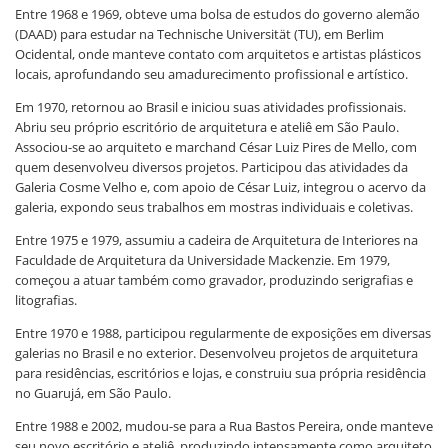
Entre 1968 e 1969, obteve uma bolsa de estudos do governo alemão
(DAAD) para estudar na Technische Universität (TU), em Berlim
Ocidental, onde manteve contato com arquitetos e artistas plásticos
locais, aprofundando seu amadurecimento profissional e artístico.
Em 1970, retornou ao Brasil e iniciou suas atividades profissionais.
Abriu seu próprio escritório de arquitetura e ateliê em São Paulo.
Associou-se ao arquiteto e marchand César Luiz Pires de Mello, com
quem desenvolveu diversos projetos. Participou das atividades da
Galeria Cosme Velho e, com apoio de César Luiz, integrou o acervo da
galeria, expondo seus trabalhos em mostras individuais e coletivas.
Entre 1975 e 1979, assumiu a cadeira de Arquitetura de Interiores na
Faculdade de Arquitetura da Universidade Mackenzie. Em 1979,
começou a atuar também como gravador, produzindo serigrafias e
litografias.
Entre 1970 e 1988, participou regularmente de exposições em diversas
galerias no Brasil e no exterior. Desenvolveu projetos de arquitetura
para residências, escritórios e lojas, e construiu sua própria residência
no Guarujá, em São Paulo.
Entre 1988 e 2002, mudou-se para a Rua Bastos Pereira, onde manteve
seu novo escritório e ateliê, produzindo intensamente como arquiteto