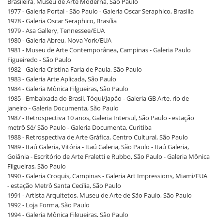
Brasileira, Museu de Arte Moderna, São Paulo
1977 - Galeria Portal - São Paulo - Galeria Oscar Seraphico, Brasília
1978 - Galeria Oscar Seraphico, Brasília
1979 - Asa Gallery, Tennessee/EUA
1980 - Galeria Abreu, Nova York/EUA
1981 - Museu de Arte Contemporânea, Campinas - Galeria Paulo
Figueiredo - São Paulo
1982 - Galeria Cristina Faria de Paula, São Paulo
1983 - Galeria Arte Aplicada, São Paulo
1984 - Galeria Mônica Filgueiras, São Paulo
1985 - Embaixada do Brasil, Tóqui/Japão - Galeria GB Arte, rio de
janeiro - Galeria Documenta, São Paulo
1987 - Retrospectiva 10 anos, Galeria Intersul, São Paulo - estação
metrô Sé/ São Paulo - Galeria Documenta, Curitiba
1988 - Retrospectiva de Arte Gráfica, Centro Cultural, São Paulo
1989 - Itaú Galeria, Vitória - Itaú Galeria, São Paulo - Itaú Galeria,
Goiânia - Escritório de Arte Fraletti e Rubbo, São Paulo - Galeria Mônica
Filgueiras, São Paulo
1990 - Galeria Croquis, Campinas - Galeria Art Impressions, Miami/EUA
- estação Metrô Santa Cecília, São Paulo
1991 - Artista Arquitetos, Museu de Arte de São Paulo, São Paulo
1992 - Loja Forma, São Paulo
1994 - Galeria Mônica Filgueiras, São Paulo