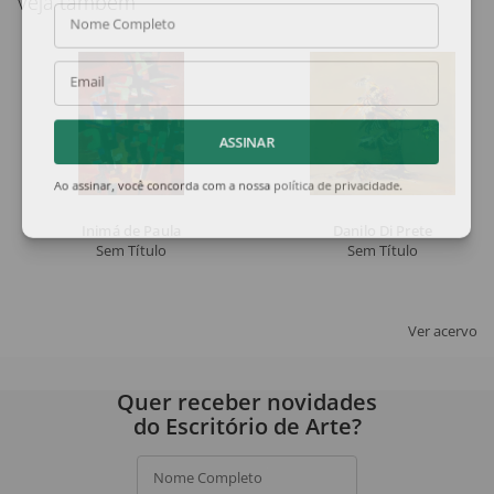
Veja também
Nome Completo
Email
ASSINAR
Ao assinar, você concorda com a nossa
política de privacidade
.
Inimá de Paula
Danilo Di Prete
Sem Título
Sem Título
Ver acervo
Quer receber novidades
do Escritório de Arte?
Nome Completo