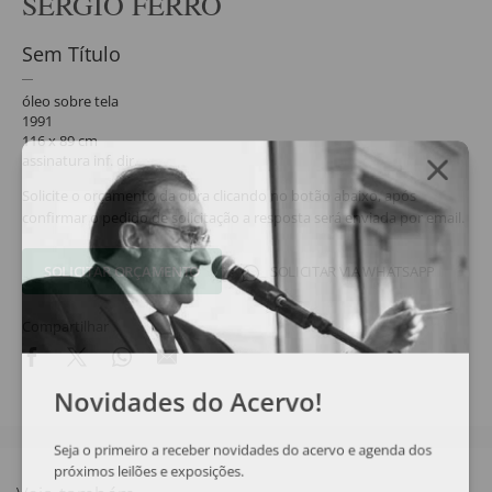
SÉRGIO FERRO
Sem Título
óleo sobre tela
1991
116 x 89 cm
assinatura inf. dir.
Solicite o orçamento da obra clicando no botão abaixo, após
confirmar o pedido de solicitação a resposta será enviada por email.
SOLICITAR ORÇAMENTO
SOLICITAR VIA WHATSAPP
Compartilhar
Novidades do Acervo!
Seja o primeiro a receber novidades do acervo e agenda dos
próximos leilões e exposições.