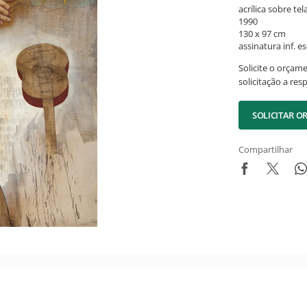
acrílica sobre tel
1990
130 x 97 cm
assinatura inf. es
Solicite o orçam
solicitação a res
SOLICITAR 
Compartilhar