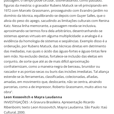
passagem, o tempo pode circular, sobrenadando, como passado,
figuras da mestria: o gravador Rubens Matuck se vê principiando em
1972 com Marcelo Grassmann, prosseguindo com Evandro Jardim no
domínio da técnica, equilibrando-se depois com Guyer Salles, que o
alivia do peso do apego, sacudindo as limitações culturais com Renina
Katz. Nessa linha memorante, a passagem revela-se inclusiva,
aproximando-se termos fora dela arbitrários, desentranhando-se
sistemas apenas virtuais em alguma multiplicidade: a analogia é a
evidência da homologia de sistemas e seqüências. Exemplo disso é a
ordenação, por Rubens Matuck, das técnicas diretas em detrimento
das mediadas, nas quais o ácido das águas-fortes e águas-tintas fere
sem mão. Na exclusão destas, fortalece-se inclusão das eleitas em
conjunto, de sorte que até as de mais difícil aproximação
confraternizam, como a maneira-negra de berceau, brunidor ou
rascador e as pontas-secas ou buris das incisões imediatas. Tal aliança
estende-se às ferramentas, classificadas, colecionadas, afiadas,
amadas, em movimento que, deslocante, não se centra, atraindo
parcerias, como a de impressor, Roberto Grassmann, muito ativo na
obra".
Leon Kossovitch e Mayra Laudanna
INVESTIGAÇÕES : A Gravura Brasileira. Apresentação Ricardo
Ribenboim; texto Leon Kossovitch, Mayra Laudanna. São Paulo: Itaú
Cultural, 2000.