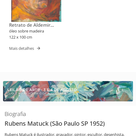
Retrato de Aldemir
Martins
óleo sobre madeira
122 x 100 cm
Mais detalhes
Biografia
Rubens Matuck (São Paulo SP 1952)
Rubens Matuck é ilustrador, gravador, pintor, escultor, desenhista,