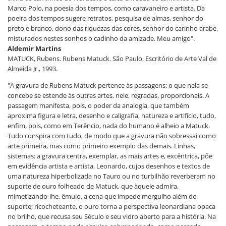
Marco Polo, na poesia dos tempos, como caravaneiro e artista. Da
poeira dos tempos sugere retratos, pesquisa de almas, senhor do
preto e branco, dono das riquezas das cores, senhor do carinho arabe,
misturados nestes sonhos o cadinho da amizade. Meu amigo".
Aldemir Martins
MATUCK, Rubens. Rubens Matuck. São Paulo, Escritório de Arte Val de
Almeida Jr., 1993.
"A gravura de Rubens Matuck pertence às passagens: o que nela se
concebe se estende às outras artes, nele, regradas, proporcionais. A
passagem manifesta, pois, o poder da analogia, que também
aproxima figura e letra, desenho e caligrafia, natureza e artifício, tudo,
enfim, pois, como em Terêncio, nada do humano é alheio a Matuck.
Tudo conspira com tudo, de modo que a gravura não sobressai como
arte primeira, mas como primeiro exemplo das demais. Linhas,
sistemas: a gravura centra, exemplar, as mais artes e, excêntrica, põe
em evidência artista e artista, Leonardo, cujos desenhos e textos de
uma natureza hiperbolizada no Tauro ou no turbilhão reverberam no
suporte de ouro folheado de Matuck, que àquele admira,
mimetizando-lhe, êmulo, a cena que impede mergulho além do
suporte; ricocheteante, o ouro torna a perspectiva leonardiana opaca
no brilho, que recusa seu Século e seu vidro aberto para a história. Na