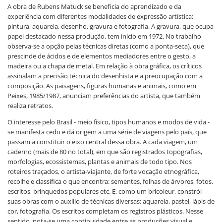
A obra de Rubens Matuck se beneficia do aprendizado e da
experiência com diferentes modalidades de expressão artística:
pintura, aquarela, desenho, gravura e fotografia. A gravura, que ocupa
papel destacado nessa produção, tem início em 1972. No trabalho
observa-se a opção pelas técnicas diretas (como a ponta-seca), que
prescinde de ácidos e de elementos mediadores entre o gesto, a
madeira ou a chapa de metal. Em relação à obra gráfica, os críticos
assinalam a precisão técnica do desenhista e a preocupação com a
composição. As paisagens, figuras humanas e animais, como em
Peixes, 1985/1987, anunciam preferências do artista, que também
realiza retratos.
O interesse pelo Brasil - meio físico, tipos humanos e modos de vida -
se manifesta cedo e dá origem a uma série de viagens pelo país, que
passam a constituir o eixo central dessa obra. A cada viagem, um
caderno (mais de 80 no total), em que são registrados topografias,
morfologias, ecossistemas, plantas e animais de todo tipo. Nos
roteiros traçados, o artista-viajante, de forte vocação etnográfica,
recolhe e classifica o que encontra: sementes, folhas de árvores, fotos,
escritos, brinquedos populares etc. E, como um bricoleur, constrói
suas obras com o auxílio de técnicas diversas: aquarela, pastel, lápis de
cor, fotografia. Os escritos completam os registros plásticos. Nesse
sentido, nota-se uma continuidade entre as produções visual e