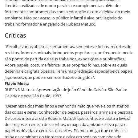
literária, realizadas de modo paralelo e complementar, além de
fortemente comprometidas com a educação e com a defesa do meio
ambiente. Não por acaso, o público infantil é alvo privilegiado do
trabalho formador e engajado de Rubens Matuck.
Críticas
"Recolhe vários objetos e ferramentas, sementes e folhas, recortes de
revistas, fotos de animais, brinquedos populares, que frequentemente
são ponto de partida de seus trabalhos, exposições e publicações.
Adora papéis, costuma fabricar suas próprias folhas, sobre as quais
desenha e caligrafa poesias. Tem uma predileção especial pelos papéis
japoneses, que podem ser recortados e tingidos".
Flávio Motta
RUBENS Matuck. Apresentação de João Cândido Galvão. São Paulo:
Galeria de Arte São Paulo, 1987.
"Desenhista dos mais finos e senhor da mão que revela os mistérios
das coisas e seres. Conhecedor de peixes, passáros, animais e pessoas.
De corpo inteiro aí está Rubens Matuck que conhece e capta a leveza
dos traços e a crueza dos sonhos, o mapa da amizade e leva para o
papel as dúvidas e certezas das artes. Eis meu amigo que conhece e
trilha os caminhos do Nordeste e calca em seda os caminhos de