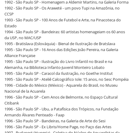
1992 - São Paulo SP - Homenagem a Aldemir Martins, na Galeria Forma
1992 - São Paulo SP - Os Araweté - um povo Tupi na Amazônia, no
CCSP
1993 - São Paulo SP - 100 Anos de Futebol e Arte, na Pinacoteca do
Estado
1994 - São Paulo SP - Bandeiras: 60 artistas homenageiam os 60 anos
da USP, no MAC/USP
1995 - Bratislava (Eslováquia) - Bienal de Ilustração de Bratslava
1995 - São Paulo SP - 16 Anos das Edições João Pereira, na Galeria
Alliance Française
1995 - São Paulo SP - Ilustração do Livro Infantil no Brasil e na
Alemanha, na Biblioteca Infanto-Juvenil Monteiro Lobato
1995 - São Paulo SP - Caracol da Ilustração, no Goethe Institut
1995 - São Paulo SP - Ateliê Calcográfico Iole: 15 anos, no Sesc Pompéia
1996 - Cidade do México (México) - Aquarela do Brasil, no Museu
Nacional de la Acuarela
1996 - São Paulo SP - Cem Anos de Belmonte, no Espaço Cultural
Citibank
1996 - São Paulo SP - Ubu, a Patafísica dos Trópicos, na Fundação
Armando Álvares Penteado - Faap
1996 - São Paulo SP - Bandeiras, na Galeria de Arte do Sesi
1996 - São Paulo SP - Ex Libris/Home Page, no Paço das Artes
1997 - Budapest (Hungria) - Coletiva do Núcleo de Aquarelistas da