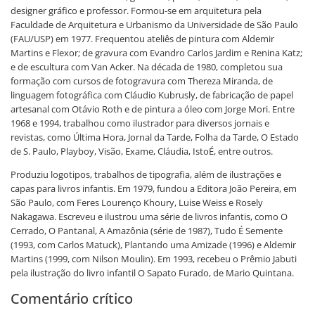
designer gráfico e professor. Formou-se em arquitetura pela
Faculdade de Arquitetura e Urbanismo da Universidade de São Paulo
(FAU/USP) em 1977. Frequentou ateliês de pintura com Aldemir
Martins e Flexor; de gravura com Evandro Carlos Jardim e Renina Katz;
e de escultura com Van Acker. Na década de 1980, completou sua
formação com cursos de fotogravura com Thereza Miranda, de
linguagem fotográfica com Cláudio Kubrusly, de fabricação de papel
artesanal com Otávio Roth e de pintura a óleo com Jorge Mori. Entre
1968 e 1994, trabalhou como ilustrador para diversos jornais e
revistas, como Última Hora, Jornal da Tarde, Folha da Tarde, O Estado
de S. Paulo, Playboy, Visão, Exame, Cláudia, IstoÉ, entre outros.
Produziu logotipos, trabalhos de tipografia, além de ilustrações e
capas para livros infantis. Em 1979, fundou a Editora João Pereira, em
São Paulo, com Feres Lourenço Khoury, Luise Weiss e Rosely
Nakagawa. Escreveu e ilustrou uma série de livros infantis, como O
Cerrado, O Pantanal, A Amazônia (série de 1987), Tudo É Semente
(1993, com Carlos Matuck), Plantando uma Amizade (1996) e Aldemir
Martins (1999, com Nilson Moulin). Em 1993, recebeu o Prêmio Jabuti
pela ilustração do livro infantil O Sapato Furado, de Mario Quintana.
Comentário crítico