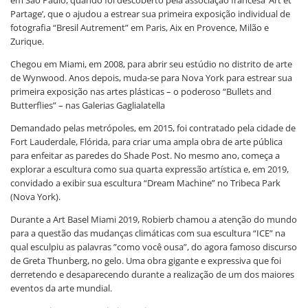
em São Paulo, quando foi descoberto pela associação francesa ‘Art et
Partage’, que o ajudou a estrear sua primeira exposição individual de
fotografia “Bresil Autrement” em Paris, Aix en Provence, Milão e
Zurique.
Chegou em Miami, em 2008, para abrir seu estúdio no distrito de arte
de Wynwood. Anos depois, muda-se para Nova York para estrear sua
primeira exposição nas artes plásticas – o poderoso “Bullets and
Butterflies” – nas Galerias Gaglialatella
Demandado pelas metrópoles, em 2015, foi contratado pela cidade de
Fort Lauderdale, Flórida, para criar uma ampla obra de arte pública
para enfeitar as paredes do Shade Post. No mesmo ano, começa a
explorar a escultura como sua quarta expressão artística e, em 2019,
convidado a exibir sua escultura “Dream Machine” no Tribeca Park
(Nova York).
Durante a Art Basel Miami 2019, Robierb chamou a atenção do mundo
para a questão das mudanças climáticas com sua escultura “ICE” na
qual esculpiu as palavras ”como você ousa”, do agora famoso discurso
de Greta Thunberg, no gelo. Uma obra gigante e expressiva que foi
derretendo e desaparecendo durante a realização de um dos maiores
eventos da arte mundial.