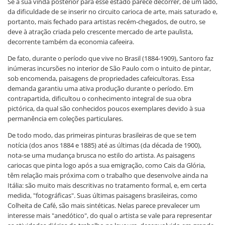
Se a sua vinda posterior para esse estado parece decorrer, de um lado,
da dificuldade de se inserir no circuito carioca de arte, mais saturado e,
portanto, mais fechado para artistas recém-chegados, de outro, se
deve à atração criada pelo crescente mercado de arte paulista,
decorrente também da economia cafeeira.
De fato, durante o período que vive no Brasil (1884-1909), Santoro faz
inúmeras incursões no interior de São Paulo com o intuito de pintar,
sob encomenda, paisagens de propriedades cafeicultoras. Essa
demanda garantiu uma ativa produção durante o período. Em
contrapartida, dificultou o conhecimento integral de sua obra
pictórica, da qual são conhecidos poucos exemplares devido à sua
permanência em coleções particulares.
De todo modo, das primeiras pinturas brasileiras de que se tem
notícia (dos anos 1884 e 1885) até as últimas (da década de 1900),
nota-se uma mudança brusca no estilo do artista. As paisagens
cariocas que pinta logo após a sua emigração, como Cais da Glória,
têm relação mais próxima com o trabalho que desenvolve ainda na
Itália: são muito mais descritivas no tratamento formal, e, em certa
medida, "fotográficas". Suas últimas paisagens brasileiras, como
Colheita de Café, são mais sintéticas. Nelas parece prevalecer um
interesse mais "anedótico", do qual o artista se vale para representar