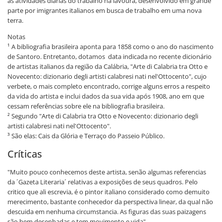
as atividades diárias do trabalho na lavoura, desenvolvido em grande
parte por imigrantes italianos em busca de trabalho em uma nova
terra.
Notas
¹ A bibliografia brasileira aponta para 1858 como o ano do nascimento
de Santoro. Entretanto, dotamos data indicada no recente dicionário
de artistas italianos da região da Calábria, "Arte di Calabria tra Otto e
Novecento: dizionario degli artisti calabresi nati nel'Ottocento", cujo
verbete, o mais completo encontrado, corrige alguns erros a respeito
da vida do artista e inclui dados da sua vida após 1908, ano em que
cessam referências sobre ele na bibliografia brasileira.
² Segundo "Arte di Calabria tra Otto e Novecento: dizionario degli
artisti calabresi nati nel'Ottocento".
³ São elas: Cais da Glória e Terraço do Passeio Público.
Críticas
"Muito pouco conhecemos deste artista, senão algumas referencias
da ´Gazeta Literaria´ relativas a exposições de seus quadros. Pelo
critico que ali escrevia, é o pintor italiano considerado como demuito
merecimento, bastante conhecedor da perspectiva linear, da qual não
descuida em nenhuma circumstancia. As figuras das suas paizagens
são bem desenhadas e tem movimento e vida".