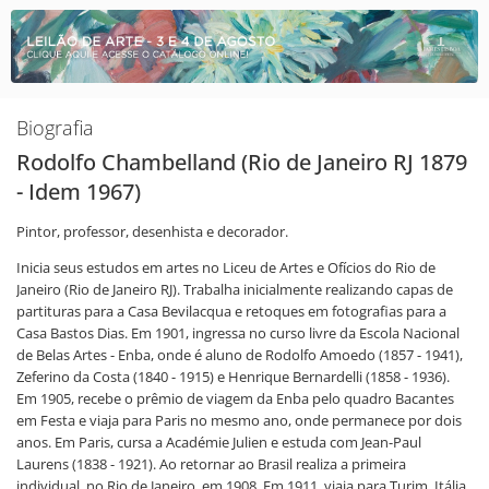
Biografia
Rodolfo Chambelland (Rio de Janeiro RJ 1879
- Idem 1967)
Pintor, professor, desenhista e decorador.
Inicia seus estudos em artes no Liceu de Artes e Ofícios do Rio de
Janeiro (Rio de Janeiro RJ). Trabalha inicialmente realizando capas de
partituras para a Casa Bevilacqua e retoques em fotografias para a
Casa Bastos Dias. Em 1901, ingressa no curso livre da Escola Nacional
de Belas Artes - Enba, onde é aluno de Rodolfo Amoedo (1857 - 1941),
Zeferino da Costa (1840 - 1915) e Henrique Bernardelli (1858 - 1936).
Em 1905, recebe o prêmio de viagem da Enba pelo quadro Bacantes
em Festa e viaja para Paris no mesmo ano, onde permanece por dois
anos. Em Paris, cursa a Académie Julien e estuda com Jean-Paul
Laurens (1838 - 1921). Ao retornar ao Brasil realiza a primeira
individual, no Rio de Janeiro, em 1908. Em 1911, viaja para Turim, Itália,