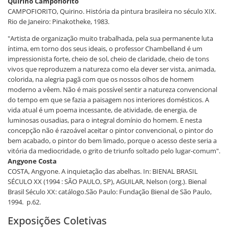
Quirino Campofiorito
CAMPOFIORITO, Quirino. História da pintura brasileira no século XIX.
Rio de Janeiro: Pinakotheke, 1983.
"Artista de organização muito trabalhada, pela sua permanente luta
íntima, em torno dos seus ideais, o professor Chambelland é um
impressionista forte, cheio de sol, cheio de claridade, cheio de tons
vivos que reproduzem a natureza como ela dever ser vista, animada,
colorida, na alegria pagã com que os nossos olhos de homem
moderno a vêem. Não é mais possível sentir a natureza convencional
do tempo em que se fazia a paisagem nos interiores domésticos. A
vida atual é um poema incessante, de atividade, de energia, de
luminosas ousadias, para o integral domínio do homem. E nesta
concepção não é razoável aceitar o pintor convencional, o pintor do
bem acabado, o pintor do bem limado, porque o acesso deste seria a
vitória da mediocridade, o grito de triunfo soltado pelo lugar-comum".
Angyone Costa
COSTA, Angyone. A inquietação das abelhas. In: BIENAL BRASIL
SÉCULO XX (1994 : SÃO PAULO, SP), AGUILAR, Nelson (org.). Bienal
Brasil Século XX: catálogo.São Paulo: Fundação Bienal de São Paulo,
1994. p.62.
Exposições Coletivas